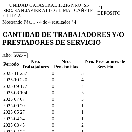
----UNIDAD CATASTRAL 13216 NRO. SN
DE.
SEC. SAN JAVIER ALTO / LIMA - CAÑETE -
DEPOSITO
CHILCA
Mostrando
Pág.
1
-
4
de
4
resultados
/
4
CANTIDAD DE TRABAJADORES Y/O
PRESTADORES DE SERVICIO
Año:
Nro.
Nro.
Nro. Prestadores de
Periodo
Trabajadores
Pensionistas
Servicio
2025-11
237
0
3
2025-10
220
0
4
2025-09
177
0
4
2025-08
104
0
3
2025-07
67
0
3
2025-06
50
0
1
2025-05
27
0
1
2025-04
24
0
1
2025-03
45
0
2
2025-02
57
0
1