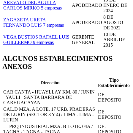
AREVALO DEL AGUILA
APODERADO
ENERO DE
CARLOS MIRKO
5 empresas
2024
8 DE
ZAGAZETA URETA
APODERADO
AGOSTO
FERNANDO LUIS
7 empresas
DE 2022
10 DE
VEGA BUSTIOS RAFAEL LUIS
GERENTE
ABRIL DE
GUILLERMO
9 empresas
GENERAL
2015
ALGUNOS ESTABLECIMIENTOS
ANEXOS
Tipo
Dirección
Establecimiento
CAR.CANTA - HUAYLLAY KM. 80 / JUNIN
DE.
- YAULI - SANTA BARBARA DE
DEPOSITO
CARHUACAYAN
CAL.D MZA. A LOTE. 17 URB. PRADERAS
DE.
DE LURIN (SECTOR 3 Y 4) / LIMA - LIMA -
DEPOSITO
LURIN
----PRQ INDUSTRIAL MZA. B LOTE. 04A /
DE.
TACNA - TACNA - TACNA
DEPOSITO