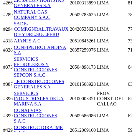
ZICSA CONTRATISTAS
#266
20100313899
LIMA
8
GENERALES S.A
NATURAL GAS
#289
20509783625
LIMA
7
COMPANY S.A.C
SADE-
#294
COMP.GNRAL.TRAVAUX
20420535628
LIMA
7
D'HYDRL.SUC.PERU
#318
AJANI S.A.C
20510645261
LIMA
7
CONFIPETROL ANDINA
#328
20357259976
LIMA
7
S.A
SERVICIOS
PETROLEROS Y
#373
20504898173
LIMA
6
CONSTRUCCIONES
SEPCON S.A.C
J.E CONSTRUCCIONES
#387
20101508928
LIMA
6
GENERALES S.A
SERVICIOS
PROV.
#396
INDUSTRIALES DE LA
20100003351
CONST. DEL
6
MARINA S.A
CALLAO
CONALVIAS
#399
CONSTRUCCIONES
20509586986
LIMA
6
S.A.C
CONSTRUCTORA JME
#429
20512069160
LIMA
5