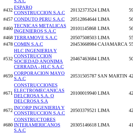
S.A.C
ESPARQ
#432
20132373524
LIMA
5
CONSTRUCCION S.A.C
#457
CONDUTO PERU S.A.C
20512864644
LIMA
5
TECNICAS METALICAS
#460
20101145868
LIMA
5
INGENIEROS S.A.C
#468
TERRAMOVE S.A.C
20507508503
LIMA
5
#478
COMIN S.A.C
20453668984
CAJAMARCA
5
HLC INGENIERIA Y
CONSTRUCCION
#532
20467463684
LIMA
5
SOCIEDAD ANONIMA
CERRADA - HLC S.A.C
CORPORACION MAYO
#659
20531505787
SAN MARTIN
4
S.A.C
CONSTRUCCIONES
ELECTROMECANICAS
#671
20100019940
LIMA
4
DELCROSA S.A. O
DELCROSA S.A
INCORP INGENIERIA Y
#672
20503379521
LIMA
4
CONSTRUCCION S.A.C
CONSTRUCTORES
#680
INTERAMERICANOS
20305146618
LIMA
4
S.A.C