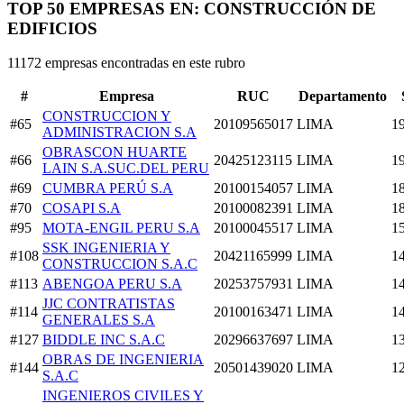
TOP 50 EMPRESAS EN: CONSTRUCCIÓN DE
EDIFICIOS
11172 empresas encontradas en este rubro
#
Empresa
RUC
Departamento
CONSTRUCCION Y
#65
20109565017
LIMA
1
ADMINISTRACION S.A
OBRASCON HUARTE
#66
20425123115
LIMA
1
LAIN S.A.SUC.DEL PERU
#69
CUMBRA PERÚ S.A
20100154057
LIMA
1
#70
COSAPI S.A
20100082391
LIMA
1
#95
MOTA-ENGIL PERU S.A
20100045517
LIMA
1
SSK INGENIERIA Y
#108
20421165999
LIMA
1
CONSTRUCCION S.A.C
#113
ABENGOA PERU S.A
20253757931
LIMA
1
JJC CONTRATISTAS
#114
20100163471
LIMA
1
GENERALES S.A
#127
BIDDLE INC S.A.C
20296637697
LIMA
1
OBRAS DE INGENIERIA
#144
20501439020
LIMA
1
S.A.C
INGENIEROS CIVILES Y