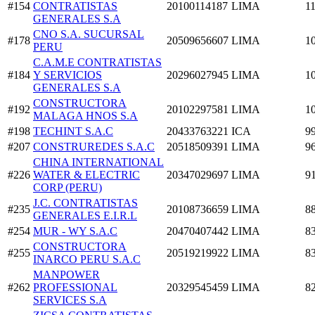
#154
CONTRATISTAS
20100114187
LIMA
1
GENERALES S.A
CNO S.A. SUCURSAL
#178
20509656607
LIMA
1
PERU
C.A.M.E CONTRATISTAS
#184
Y SERVICIOS
20296027945
LIMA
1
GENERALES S.A
CONSTRUCTORA
#192
20102297581
LIMA
1
MALAGA HNOS S.A
#198
TECHINT S.A.C
20433763221
ICA
9
#207
CONSTRUREDES S.A.C
20518509391
LIMA
9
CHINA INTERNATIONAL
#226
WATER & ELECTRIC
20347029697
LIMA
9
CORP (PERU)
J.C. CONTRATISTAS
#235
20108736659
LIMA
8
GENERALES E.I.R.L
#254
MUR - WY S.A.C
20470407442
LIMA
8
CONSTRUCTORA
#255
20519219922
LIMA
8
INARCO PERU S.A.C
MANPOWER
#262
PROFESSIONAL
20329545459
LIMA
8
SERVICES S.A