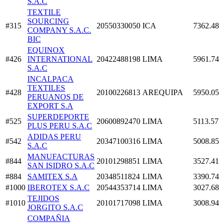
S.A.C
TEXTILE
SOURCING
#315
20550330050
ICA
7362.48
COMPANY S.A.C.
BIC
EQUINOX
#426
INTERNATIONAL
20422488198
LIMA
5961.74
S.A.C
INCALPACA
TEXTILES
#428
20100226813
AREQUIPA
5950.05
PERUANOS DE
EXPORT S.A
SUPERDEPORTE
#525
20600892470
LIMA
5113.57
PLUS PERU S.A.C
ADIDAS PERU
#542
20347100316
LIMA
5008.85
S.A.C
MANUFACTURAS
#844
20101298851
LIMA
3527.41
SAN ISIDRO S.A.C
#884
SAMITEX S.A
20348511824
LIMA
3390.74
#1000
IBEROTEX S.A.C
20544353714
LIMA
3027.68
TEJIDOS
#1010
20101717098
LIMA
3008.94
JORGITO S.A.C
COMPAÑIA