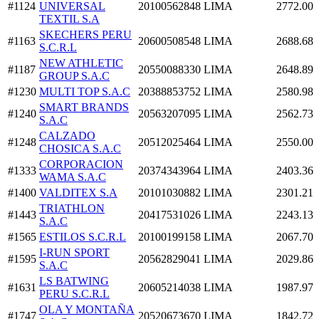
#1124
UNIVERSAL
20100562848
LIMA
2772.00
TEXTIL S.A
SKECHERS PERU
#1163
20600508548
LIMA
2688.68
S.C.R.L
NEW ATHLETIC
#1187
20550088330
LIMA
2648.89
GROUP S.A.C
#1230
MULTI TOP S.A.C
20388853752
LIMA
2580.98
SMART BRANDS
#1240
20563207095
LIMA
2562.73
S.A.C
CALZADO
#1248
20512025464
LIMA
2550.00
CHOSICA S.A.C
CORPORACION
#1333
20374343964
LIMA
2403.36
WAMA S.A.C
#1400
VALDITEX S.A
20101030882
LIMA
2301.21
TRIATHLON
#1443
20417531026
LIMA
2243.13
S.A.C
#1565
ESTILOS S.C.R.L
20100199158
LIMA
2067.70
I-RUN SPORT
#1595
20562829041
LIMA
2029.86
S.A.C
LS BATWING
#1631
20605214038
LIMA
1987.97
PERU S.C.R.L
OLA Y MONTAÑA
#1747
20520673670
LIMA
1842.72