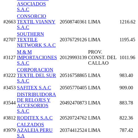
ASOCIADOS
S.A.C
CONSORCIO
#2663
TEXTIL VIANNY
20508740361
LIMA
1216.62
S.A.C
SOUTHERN
#2707
TEXTILE
20376729126
LIMA
1195.45
NETWORK S.A.C
M & M
PROV.
#3127
IMPORTACIONES
20129993139
CONST. DEL
1011.96
S.A.C
CALLAO
CORPORACION
#3222
TEXTIL DEL SUR
20516758865
LIMA
983.40
S.A.C
#3453
SAFITEX S.A.C
20505770405
LIMA
909.00
DISTRIBUIDORA
DE RELOJES Y
#3544
20492470873
LIMA
883.78
ACCESORIOS
S.A.C
#3812
RODITEX S.A.C
20520724762
LIMA
822.36
CALZADOS
#3979
AZALEIA PERU
20374412524
LIMA
787.42
S.A