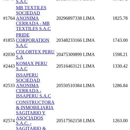
S.A.C
MB TEXTILES
SOCIEDAD
#1764
ANONIMA
20296897338
LIMA
1825.78
CERRADA - MB
TEXTILES S.A.C
PRIDE
#1855
CORPORATION
20348233166
LIMA
1743.00
S.A.C
COLORTEX PERU
#2030
20475309899
LIMA
1598.21
S.A
KOMAX PERU
#2443
20516463121
LIMA
1330.42
S.A.C
ISSAPERU
SOCIEDAD
#2533
ANONIMA
20550510384
LIMA
1286.84
CERRADA -
ISSAPERU S.A.C
CONSTRUCTORA
& INMOBILIARIA
SAGITARIO Y
ASOCIADOS
#2574
20517562158
LIMA
1263.00
S.A.C. -
SAGITARIO &