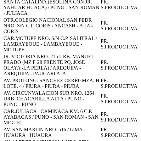
SANTA CATALINA (ESQUINA CON JR.
PR.
YAHUAR HUACA) / PUNO - SAN ROMAN
S.PRODUCTIVA
- JULIACA
OTR.COLEGIO NACIONAL SAN PEDR
PR.
NRO. S/N C.P. CORIS / ANCASH - AIJA -
S.PRODUCTIVA
CORIS
CAR.MOTUPE NRO. S/N C.P. SALITRAL /
PR.
LAMBAYEQUE - LAMBAYEQUE -
S.PRODUCTIVA
MOTUPE
JR. VICTORIA NRO. 215 URB. MANUEL
PRADO (MZ F-28 FRENTE PQ. JOSE
PR.
OLAYA -LA PERLA) / AREQUIPA -
S.PRODUCTIVA
AREQUIPA - PAUCARPATA
AV. PROLONG. SANCHEZ CERR0 MZA. H
PR.
LOTE. 4 / PIURA - PIURA - PIURA
S.PRODUCTIVA
AV. CIRCUNVALACION SUR NRO. 1264
PR.
URB. CHACARILLA ALTA / PUNO -
S.PRODUCTIVA
PUNO - PUNO
CAR.JULIACA - CAMINACA KM. 6 C.P.
PR.
AYABACAS / PUNO - SAN ROMAN - SAN
S.PRODUCTIVA
MIGUEL
AV. SAN MARTIN NRO. 516 / LIMA -
PR.
HUAURA - HUAURA
S.PRODUCTIVA