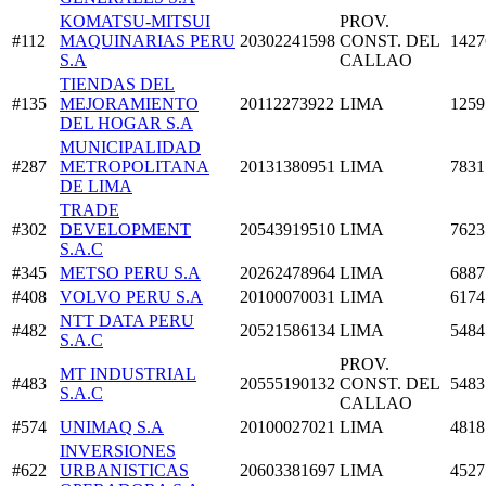
KOMATSU-MITSUI
PROV.
#112
MAQUINARIAS PERU
20302241598
CONST. DEL
1427
S.A
CALLAO
TIENDAS DEL
#135
MEJORAMIENTO
20112273922
LIMA
1259
DEL HOGAR S.A
MUNICIPALIDAD
#287
METROPOLITANA
20131380951
LIMA
7831
DE LIMA
TRADE
#302
DEVELOPMENT
20543919510
LIMA
7623
S.A.C
#345
METSO PERU S.A
20262478964
LIMA
6887
#408
VOLVO PERU S.A
20100070031
LIMA
6174
NTT DATA PERU
#482
20521586134
LIMA
5484
S.A.C
PROV.
MT INDUSTRIAL
#483
20555190132
CONST. DEL
5483
S.A.C
CALLAO
#574
UNIMAQ S.A
20100027021
LIMA
4818
INVERSIONES
#622
URBANISTICAS
20603381697
LIMA
4527