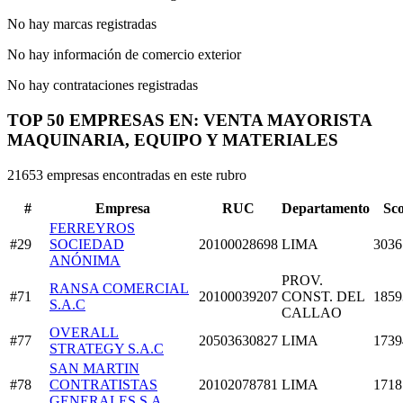
No hay marcas registradas
No hay información de comercio exterior
No hay contrataciones registradas
TOP 50 EMPRESAS EN: VENTA MAYORISTA
MAQUINARIA, EQUIPO Y MATERIALES
21653 empresas encontradas en este rubro
#
Empresa
RUC
Departamento
Sc
FERREYROS
#29
SOCIEDAD
20100028698
LIMA
3036
ANÓNIMA
PROV.
RANSA COMERCIAL
#71
20100039207
CONST. DEL
1859
S.A.C
CALLAO
OVERALL
#77
20503630827
LIMA
1739
STRATEGY S.A.C
SAN MARTIN
#78
CONTRATISTAS
20102078781
LIMA
1718
GENERALES S.A