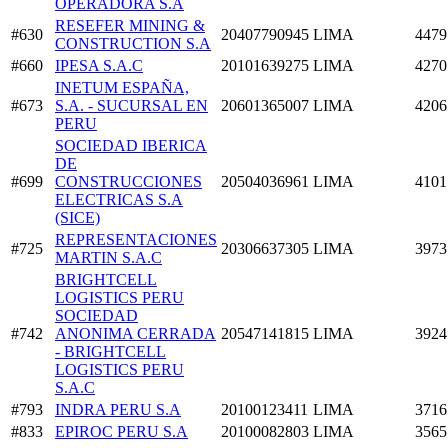
OPERADORA S.A
RESEFER MINING &
#630
20407790945
LIMA
4479
CONSTRUCTION S.A
#660
IPESA S.A.C
20101639275
LIMA
4270
INETUM ESPAÑA,
#673
S.A. - SUCURSAL EN
20601365007
LIMA
4206
PERU
SOCIEDAD IBERICA
DE
#699
CONSTRUCCIONES
20504036961
LIMA
4101
ELECTRICAS S.A
(SICE)
REPRESENTACIONES
#725
20306637305
LIMA
3973
MARTIN S.A.C
BRIGHTCELL
LOGISTICS PERU
SOCIEDAD
#742
ANONIMA CERRADA
20547141815
LIMA
3924
- BRIGHTCELL
LOGISTICS PERU
S.A.C
#793
INDRA PERU S.A
20100123411
LIMA
3716
#833
EPIROC PERU S.A
20100082803
LIMA
3565