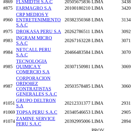
#869
FLSMIDTH S.A.C
20505675836
LIMA
3438
#875
FARMAGRO S.A
20100180210
LIMA
3420
CRP MEDIOS Y
#960
ENTRETENIMIENTO
20382350368
LIMA
3134
S.A.C
#975
DROKASA PERU S.A
20262786511
LIMA
3092
INGRAM MICRO
#983
20267163228
LIMA
3071
S.A.C
NETCALL PERU
#984
20466483584
LIMA
3070
S.A.C
TECNOLOGIA
#985
QUIMICA Y
20307150981
LIMA
3069
COMERCIO S.A
CORPORACION
ORDOñEZ
#987
20503578485
LIMA
3060
CONTRATISTAS
GENERALES S.A.C
GRUPO DELTRON
#1051
20212331377
LIMA
2931
S.A
#1069
TOPSA PERU S.A.C
20340546653
LIMA
2905
ZAMINE SERVICE
#1074
20392995006
LIMA
2894
PERU S.A.C
PROV.