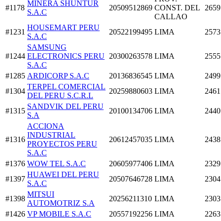
MINERA SHUNTUR
#1178
20509512869
CONST. DEL
2659
S.A.C
CALLAO
HOUSEMART PERU
#1231
20522199495
LIMA
2573
S.A.C
SAMSUNG
#1244
ELECTRONICS PERU
20300263578
LIMA
2555
S.A.C
#1285
ARDICORP S.A.C
20136836545
LIMA
2499
TERPEL COMERCIAL
#1304
20259880603
LIMA
2461
DEL PERU S.C.R.L
SANDVIK DEL PERU
#1315
20100134706
LIMA
2440
S.A
ACCIONA
INDUSTRIAL
#1316
20612457035
LIMA
2438
PROYECTOS PERU
S.A.C
#1376
WOW TEL S.A.C
20605977406
LIMA
2329
HUAWEI DEL PERU
#1397
20507646728
LIMA
2304
S.A.C
MITSUI
#1398
20256211310
LIMA
2303
AUTOMOTRIZ S.A
#1426
VP MOBILE S.A.C
20557192256
LIMA
2263