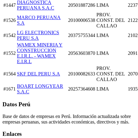
DIAGNOSTICA
#1447
20501887286
LIMA
2237
PERUANA S.A.C
PROV.
MARCO PERUANA
#1526
20100006538
CONST. DEL
2122
S.A
CALLAO
LG ELECTRONICS
#1542
20375755344
LIMA
2102
PERU S.A
WAMEX MINERIA Y
CONSTRUCCION
#1552
20563603870
LIMA
2091
E.I.R.L. - WAMEX
E.I.R.L
PROV.
#1564
SKF DEL PERU S.A
20100082633
CONST. DEL
2070
CALLAO
BOART LONGYEAR
#1671
20257364608
LIMA
1935
S.A.C
Datos Perú
Base de datos de empresas en Perú. Información actualizada sobre
empresas peruanas, sus actividades económicas, directivos y más.
Enlaces