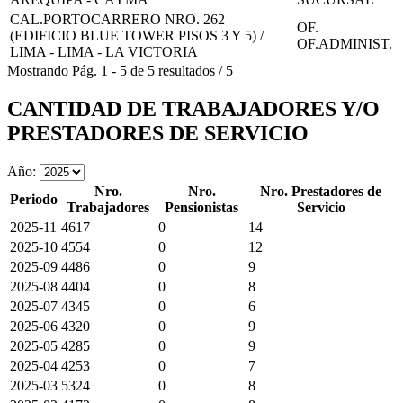
CAL.PORTOCARRERO NRO. 262
OF.
(EDIFICIO BLUE TOWER PISOS 3 Y 5) /
OF.ADMINIST.
LIMA - LIMA - LA VICTORIA
Mostrando
Pág.
1
-
5
de
5
resultados
/
5
CANTIDAD DE TRABAJADORES Y/O
PRESTADORES DE SERVICIO
Año:
Nro.
Nro.
Nro. Prestadores de
Periodo
Trabajadores
Pensionistas
Servicio
2025-11
4617
0
14
2025-10
4554
0
12
2025-09
4486
0
9
2025-08
4404
0
8
2025-07
4345
0
6
2025-06
4320
0
9
2025-05
4285
0
9
2025-04
4253
0
7
2025-03
5324
0
8