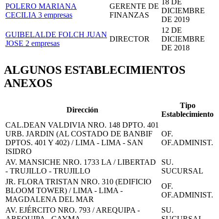
18 DE
POLERO MARIANA
GERENTE DE
DICIEMBRE
CECILIA
3 empresas
FINANZAS
DE 2019
12 DE
GUIBELALDE FOLCH JUAN
DIRECTOR
DICIEMBRE
JOSE
2 empresas
DE 2018
ALGUNOS ESTABLECIMIENTOS
ANEXOS
Tipo
Dirección
Establecimiento
CAL.DEAN VALDIVIA NRO. 148 DPTO. 401
URB. JARDIN (AL COSTADO DE BANBIF
OF.
DPTOS. 401 Y 402) / LIMA - LIMA - SAN
OF.ADMINIST.
ISIDRO
AV. MANSICHE NRO. 1733 LA / LIBERTAD
SU.
- TRUJILLO - TRUJILLO
SUCURSAL
JR. FLORA TRISTAN NRO. 310 (EDIFICIO
OF.
BLOOM TOWER) / LIMA - LIMA -
OF.ADMINIST.
MAGDALENA DEL MAR
AV. EJÉRCITO NRO. 793 / AREQUIPA -
SU.
AREQUIPA - CAYMA
SUCURSAL