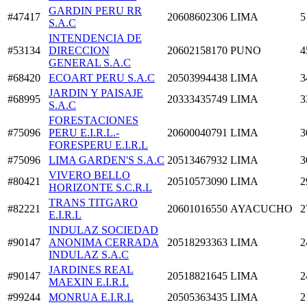
GARDIN PERU RR
#47417
20608602306
LIMA
5
S.A.C
INTENDENCIA DE
#53134
DIRECCION
20602158170
PUNO
4
GENERAL S.A.C
#68420
ECOART PERU S.A.C
20503994438
LIMA
3
JARDIN Y PAISAJE
#68995
20333435749
LIMA
3
S.A.C
FORESTACIONES
#75096
PERU E.I.R.L.-
20600040791
LIMA
3
FORESPERU E.I.R.L
#75096
LIMA GARDEN'S S.A.C
20513467932
LIMA
3
VIVERO BELLO
#80421
20510573090
LIMA
2
HORIZONTE S.C.R.L
TRANS TITGARO
#82221
20601016550
AYACUCHO
2
E.I.R.L
INDULAZ SOCIEDAD
#90147
ANONIMA CERRADA
20518293363
LIMA
2
INDULAZ S.A.C
JARDINES REAL
#90147
20518821645
LIMA
2
MAEXIN E.I.R.L
#99244
MONRUA E.I.R.L
20505363435
LIMA
2