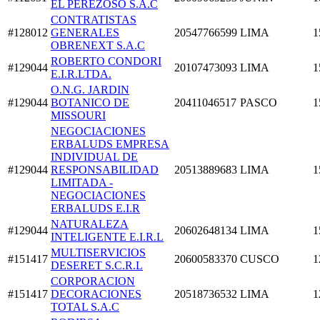
EL PEREZOSO S.A.C
CONTRATISTAS
#128012
GENERALES
20547766599
LIMA
1
OBRENEXT S.A.C
ROBERTO CONDORI
#129044
20107473093
LIMA
1
E.I.R.LTDA.
O.N.G. JARDIN
#129044
BOTANICO DE
20411046517
PASCO
1
MISSOURI
NEGOCIACIONES
ERBALUDS EMPRESA
INDIVIDUAL DE
#129044
RESPONSABILIDAD
20513889683
LIMA
1
LIMITADA -
NEGOCIACIONES
ERBALUDS E.I.R
NATURALEZA
#129044
20602648134
LIMA
1
INTELIGENTE E.I.R.L
MULTISERVICIOS
#151417
20600583370
CUSCO
1
DESERET S.C.R.L
CORPORACION
#151417
DECORACIONES
20518736532
LIMA
1
TOTAL S.A.C