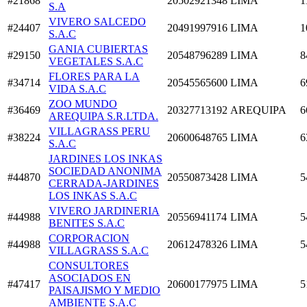
#21868
20502921348
LIMA
1
S.A
VIVERO SALCEDO
#24407
20491997916
LIMA
1
S.A.C
GANIA CUBIERTAS
#29150
20548796289
LIMA
8
VEGETALES S.A.C
FLORES PARA LA
#34714
20545565600
LIMA
6
VIDA S.A.C
ZOO MUNDO
#36469
20327713192
AREQUIPA
6
AREQUIPA S.R.LTDA.
VILLAGRASS PERU
#38224
20600648765
LIMA
6
S.A.C
JARDINES LOS INKAS
SOCIEDAD ANONIMA
#44870
20550873428
LIMA
5
CERRADA-JARDINES
LOS INKAS S.A.C
VIVERO JARDINERIA
#44988
20556941174
LIMA
5
BENITES S.A.C
CORPORACION
#44988
20612478326
LIMA
5
VILLAGRASS S.A.C
CONSULTORES
ASOCIADOS EN
#47417
20600177975
LIMA
5
PAISAJISMO Y MEDIO
AMBIENTE S.A.C