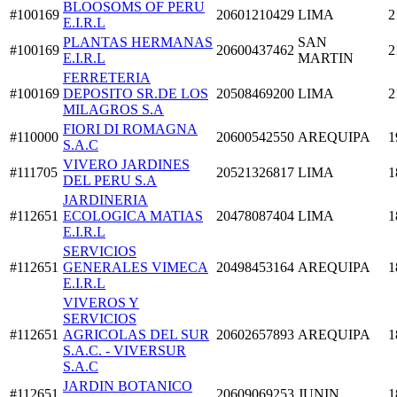
BLOOSOMS OF PERU
#100169
20601210429
LIMA
2
E.I.R.L
PLANTAS HERMANAS
SAN
#100169
20600437462
2
E.I.R.L
MARTIN
FERRETERIA
#100169
DEPOSITO SR.DE LOS
20508469200
LIMA
2
MILAGROS S.A
FIORI DI ROMAGNA
#110000
20600542550
AREQUIPA
1
S.A.C
VIVERO JARDINES
#111705
20521326817
LIMA
1
DEL PERU S.A
JARDINERIA
#112651
ECOLOGICA MATIAS
20478087404
LIMA
1
E.I.R.L
SERVICIOS
#112651
GENERALES VIMECA
20498453164
AREQUIPA
1
E.I.R.L
VIVEROS Y
SERVICIOS
#112651
AGRICOLAS DEL SUR
20602657893
AREQUIPA
1
S.A.C. - VIVERSUR
S.A.C
JARDIN BOTANICO
#112651
20609069253
JUNIN
1