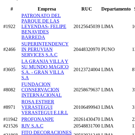
#
Empresa
RUC
Departamento
PATRONATO DEL
PARQUE DE LAS
#1922
LEYENDAS- FELIPE
20125645039
LIMA
1
BENAVIDES
BARREDA
SUPERINTENDENCY
#2466
IN PERUVIAN
20448320970
PUNO
1
SERVICES S.A.C
LA GRANJA VILLA Y
SU MUNDO MAGICO
#3605
20123724004
LIMA
8
S.A. - GRAN VILLA
S.A
FUNDACION
#8082
CONSERVACION
20258679637
LIMA
3
INTERNACIONAL
ROSA ESTHER
#8971
VERASTEGUI
20106499943
LIMA
3
VERASTEGUI E.I.R.L
#11942
PROFONANPE
20261430470
LIMA
2
#21526
RJV S.A.C
20548831700
LIMA
1
FITO DECORACIONES