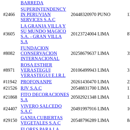
BARREDA
SUPERINTENDENCY
#2466
IN PERUVIAN
20448320970
PUNO
1
SERVICES S.A.C
LA GRANJA VILLA Y
SU MUNDO MAGICO
#3605
20123724004
LIMA
8
S.A. - GRAN VILLA
S.A
FUNDACION
#8082
CONSERVACION
20258679637
LIMA
3
INTERNACIONAL
ROSA ESTHER
#8971
VERASTEGUI
20106499943
LIMA
3
VERASTEGUI E.I.R.L
#11942
PROFONANPE
20261430470
LIMA
2
#21526
RJV S.A.C
20548831700
LIMA
1
FITO DECORACIONES
#21868
20502921348
LIMA
1
S.A
VIVERO SALCEDO
#24407
20491997916
LIMA
1
S.A.C
GANIA CUBIERTAS
#29150
20548796289
LIMA
8
VEGETALES S.A.C
FLORES PARA LA