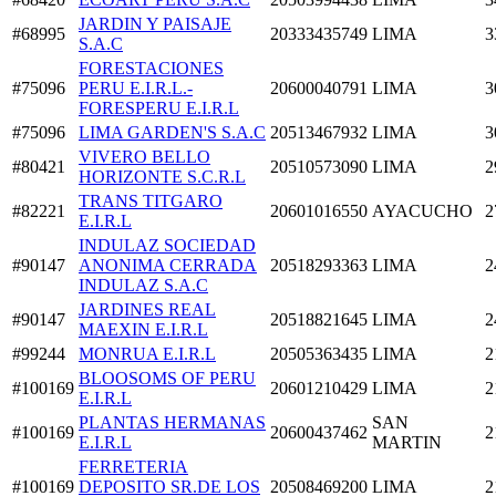
JARDIN Y PAISAJE
#68995
20333435749
LIMA
3
S.A.C
FORESTACIONES
#75096
PERU E.I.R.L.-
20600040791
LIMA
3
FORESPERU E.I.R.L
#75096
LIMA GARDEN'S S.A.C
20513467932
LIMA
3
VIVERO BELLO
#80421
20510573090
LIMA
2
HORIZONTE S.C.R.L
TRANS TITGARO
#82221
20601016550
AYACUCHO
2
E.I.R.L
INDULAZ SOCIEDAD
#90147
ANONIMA CERRADA
20518293363
LIMA
2
INDULAZ S.A.C
JARDINES REAL
#90147
20518821645
LIMA
2
MAEXIN E.I.R.L
#99244
MONRUA E.I.R.L
20505363435
LIMA
2
BLOOSOMS OF PERU
#100169
20601210429
LIMA
2
E.I.R.L
PLANTAS HERMANAS
SAN
#100169
20600437462
2
E.I.R.L
MARTIN
FERRETERIA
#100169
DEPOSITO SR.DE LOS
20508469200
LIMA
2