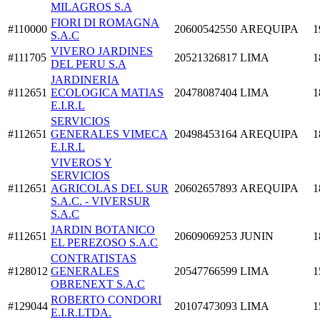
MILAGROS S.A
FIORI DI ROMAGNA
#110000
20600542550
AREQUIPA
1
S.A.C
VIVERO JARDINES
#111705
20521326817
LIMA
1
DEL PERU S.A
JARDINERIA
#112651
ECOLOGICA MATIAS
20478087404
LIMA
1
E.I.R.L
SERVICIOS
#112651
GENERALES VIMECA
20498453164
AREQUIPA
1
E.I.R.L
VIVEROS Y
SERVICIOS
#112651
AGRICOLAS DEL SUR
20602657893
AREQUIPA
1
S.A.C. - VIVERSUR
S.A.C
JARDIN BOTANICO
#112651
20609069253
JUNIN
1
EL PEREZOSO S.A.C
CONTRATISTAS
#128012
GENERALES
20547766599
LIMA
1
OBRENEXT S.A.C
ROBERTO CONDORI
#129044
20107473093
LIMA
1
E.I.R.LTDA.