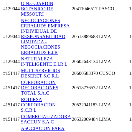
O.N.G. JARDIN
#129044
BOTANICO DE
20411046517
PASCO
1
MISSOURI
NEGOCIACIONES
ERBALUDS EMPRESA
INDIVIDUAL DE
#129044
RESPONSABILIDAD
20513889683
LIMA
1
LIMITADA -
NEGOCIACIONES
ERBALUDS E.I.R
NATURALEZA
#129044
20602648134
LIMA
1
INTELIGENTE E.I.R.L
MULTISERVICIOS
#151417
20600583370
CUSCO
1
DESERET S.C.R.L
CORPORACION
#151417
DECORACIONES
20518736532
LIMA
1
TOTAL S.A.C
RODIRSA
#151417
CORPORACION
20522941183
LIMA
1
S.C.R.L
COMERCIALIZADORA
#151417
20532069484
LIMA
1
SACHUN S.A.C
ASOCIACION PARA