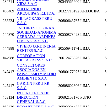
#34714
20545565600
LIMA
6
VIDA S.A.C
ZOO MUNDO
#36469
20327713192
AREQUIPA
6
AREQUIPA S.R.LTDA.
VILLAGRASS PERU
#38224
20600648765
LIMA
6
S.A.C
JARDINES LOS INKAS
SOCIEDAD ANONIMA
#44870
20550873428
LIMA
5
CERRADA-JARDINES
LOS INKAS S.A.C
VIVERO JARDINERIA
#44988
20556941174
LIMA
5
BENITES S.A.C
CORPORACION
#44988
20612478326
LIMA
5
VILLAGRASS S.A.C
CONSULTORES
ASOCIADOS EN
#47417
20600177975
LIMA
5
PAISAJISMO Y MEDIO
AMBIENTE S.A.C
GARDIN PERU RR
#47417
20608602306
LIMA
5
S.A.C
INTENDENCIA DE
#53134
DIRECCION
20602158170
PUNO
4
GENERAL S.A.C
#68420
ECOART PERU S.A.C
20503994438
LIMA
3