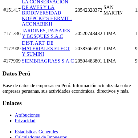
LA CONSERVACION
DE AVES Y LA
SAN
#151417
20542328372
1
BIODIVERSIDAD
MARTIN
KOEPCKE'S HERMIT -
ACONABIKH
JARDINES, PAISAJES
#171336
20520748432
LIMA
1
Y BOSQUES S.A.C
DIST. ART. DE
#177909
MATERIALES ELECT
20383665991
LIMA
9
Y SUMINI
#177909
SIEMBRAGRASS S.A.C
20504483801
LIMA
9
Datos Perú
Base de datos de empresas en Perú. Información actualizada sobre
empresas peruanas, sus actividades económicas, directivos y más.
Enlaces
Atribuciones
Privacidad
Estadisticas Generales
Calculadoras de Impuestos