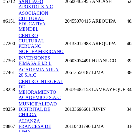
#5712
SANTIAGO
20600462955
ANCASH
52
APOSTOL S.A.C
ASOCIACION
CULTURAL
#6151
20455070415
AREQUIPA
48
EDUCATIVA
MENDEL
CENTRO
CULTURAL
#7200
20133012983
AREQUIPA
40
PERUANO
NORTEAMERICANO
INVERSIONES
#7363
20603054491
HUANUCO
39
FIMASA E.I.R.L
ACADEMIA AULA
#7461
20613550187
LIMA
38
20 S.A.C
CENTRO INTEGRAL
DE
#8258
20479482153
LAMBAYEQUE
34
MEJORAMIENTO
ACADEMICO S.A.C
MUNICIPALIDAD
#8259
DISTRITAL DE
20133696661
JUNIN
34
CHILCA
ALIANZA
#8867
FRANCESA DE
20110401796
LIMA
31
LIMA