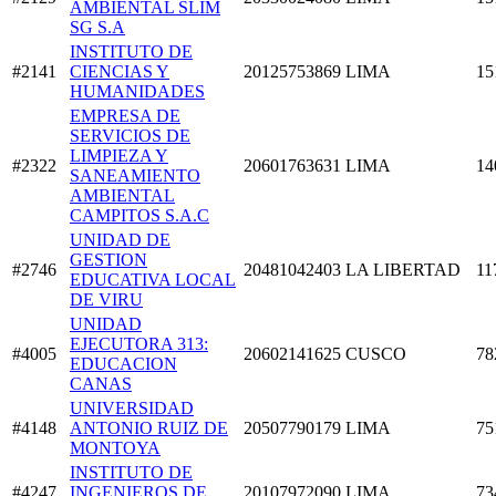
AMBIENTAL SLIM
SG S.A
INSTITUTO DE
#2141
CIENCIAS Y
20125753869
LIMA
15
HUMANIDADES
EMPRESA DE
SERVICIOS DE
LIMPIEZA Y
#2322
20601763631
LIMA
14
SANEAMIENTO
AMBIENTAL
CAMPITOS S.A.C
UNIDAD DE
GESTION
#2746
20481042403
LA LIBERTAD
11
EDUCATIVA LOCAL
DE VIRU
UNIDAD
EJECUTORA 313:
#4005
20602141625
CUSCO
78
EDUCACION
CANAS
UNIVERSIDAD
#4148
ANTONIO RUIZ DE
20507790179
LIMA
75
MONTOYA
INSTITUTO DE
#4247
INGENIEROS DE
20107972090
LIMA
73