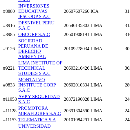
INVERSIONES
#8880
EDUCATIVAS
20607607266
ICA
31
IESCOOP S.A.C
DESNIVEL PERU
#8916
20546135803
LIMA
31
S.A.C
#8985
OBCORP S.A.C
20601908191
LIMA
31
SOCIEDAD
PERUANA DE
#9126
20109278034
LIMA
30
DERECHO
AMBIENTAL
LIMA INSTITUTE OF
#9221
TECHNICAL
20603210426
LIMA
30
STUDIES S.A.C
MONTALVO
#9833
INSTITUTE CORP
20602010334
LIMA
28
S.A.C
AVP Y SEGURIDAD
#11058
20372190028
LIMA
24
S.A.C
PROMOTORA
#11128
20391304590
LIMA
24
MIRAFLORES S.A.C
#11153
TELEMATICA S.A
20101984291
LIMA
24
UNIVERSIDAD