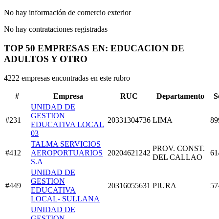
No hay información de comercio exterior
No hay contrataciones registradas
TOP 50 EMPRESAS EN: EDUCACION DE
ADULTOS Y OTRO
4222 empresas encontradas en este rubro
#
Empresa
RUC
Departamento
S
UNIDAD DE
GESTION
#231
20331304736
LIMA
89
EDUCATIVA LOCAL
03
TALMA SERVICIOS
PROV. CONST.
#412
AEROPORTUARIOS
20204621242
61
DEL CALLAO
S.A
UNIDAD DE
GESTION
#449
20316055631
PIURA
57
EDUCATIVA
LOCAL- SULLANA
UNIDAD DE
GESTION