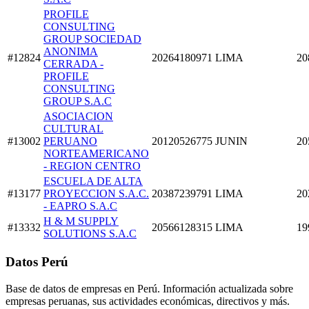
PROFILE
CONSULTING
GROUP SOCIEDAD
ANONIMA
#12824
20264180971
LIMA
20
CERRADA -
PROFILE
CONSULTING
GROUP S.A.C
ASOCIACION
CULTURAL
#13002
PERUANO
20120526775
JUNIN
20
NORTEAMERICANO
- REGION CENTRO
ESCUELA DE ALTA
#13177
PROYECCION S.A.C.
20387239791
LIMA
20
- EAPRO S.A.C
H & M SUPPLY
#13332
20566128315
LIMA
19
SOLUTIONS S.A.C
Datos Perú
Base de datos de empresas en Perú. Información actualizada sobre
empresas peruanas, sus actividades económicas, directivos y más.