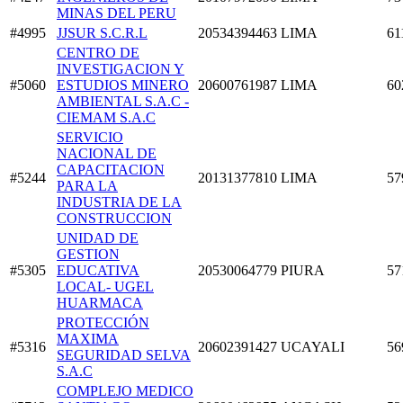
MINAS DEL PERU
#4995
JJSUR S.C.R.L
20534394463
LIMA
61
CENTRO DE
INVESTIGACION Y
#5060
ESTUDIOS MINERO
20600761987
LIMA
60
AMBIENTAL S.A.C -
CIEMAM S.A.C
SERVICIO
NACIONAL DE
CAPACITACION
#5244
20131377810
LIMA
57
PARA LA
INDUSTRIA DE LA
CONSTRUCCION
UNIDAD DE
GESTION
#5305
EDUCATIVA
20530064779
PIURA
57
LOCAL- UGEL
HUARMACA
PROTECCIÓN
MAXIMA
#5316
20602391427
UCAYALI
56
SEGURIDAD SELVA
S.A.C
COMPLEJO MEDICO