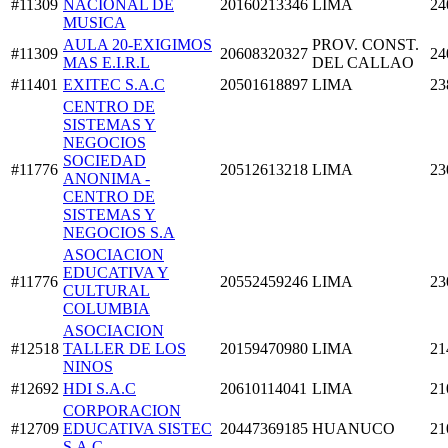
#11309
NACIONAL DE
20160213346
LIMA
24
MUSICA
AULA 20-EXIGIMOS
PROV. CONST.
#11309
20608320327
24
MAS E.I.R.L
DEL CALLAO
#11401
EXITEC S.A.C
20501618897
LIMA
23
CENTRO DE
SISTEMAS Y
NEGOCIOS
SOCIEDAD
#11776
20512613218
LIMA
23
ANONIMA -
CENTRO DE
SISTEMAS Y
NEGOCIOS S.A
ASOCIACION
EDUCATIVA Y
#11776
20552459246
LIMA
23
CULTURAL
COLUMBIA
ASOCIACION
#12518
TALLER DE LOS
20159470980
LIMA
21
NINOS
#12692
HDI S.A.C
20610114041
LIMA
21
CORPORACION
#12709
EDUCATIVA SISTEC
20447369185
HUANUCO
21
S.A.C