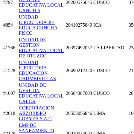
#797
20200575645
CUSCO
37
EDUCATIVA LOCAL
CANCHIS
UNIDAD
EJECUTORA 301
#854
20410275849
ICA
35
EDUCA CHNCHA
PISCO
UNIDAD DE
GESTION
#1366
20397492037
LA LIBERTAD
23
EDUCATIVA LOCAL
DE OTUZCO
UNIDAD
EJECUTORA
#1528
20490212320
CUSCO
21
EDUCACION
CHUMBIVILCAS
UNIDAD DE
GESTION
#1607
20564387003
CUSCO
20
EDUCATIVA LOCAL
CALCA
CORPORACION
#2018
ARZOBISPO
20553056846
LIMA
16
LOAYZA S.A.C
EMP DE
SANEAMIENTO
#2129
20330024080
LIMA
15