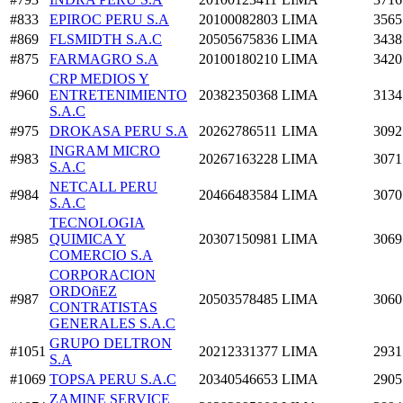
#833
EPIROC PERU S.A
20100082803
LIMA
3565
#869
FLSMIDTH S.A.C
20505675836
LIMA
3438
#875
FARMAGRO S.A
20100180210
LIMA
3420
CRP MEDIOS Y
#960
ENTRETENIMIENTO
20382350368
LIMA
3134
S.A.C
#975
DROKASA PERU S.A
20262786511
LIMA
3092
INGRAM MICRO
#983
20267163228
LIMA
3071
S.A.C
NETCALL PERU
#984
20466483584
LIMA
3070
S.A.C
TECNOLOGIA
#985
QUIMICA Y
20307150981
LIMA
3069
COMERCIO S.A
CORPORACION
ORDOñEZ
#987
20503578485
LIMA
3060
CONTRATISTAS
GENERALES S.A.C
GRUPO DELTRON
#1051
20212331377
LIMA
2931
S.A
#1069
TOPSA PERU S.A.C
20340546653
LIMA
2905
ZAMINE SERVICE