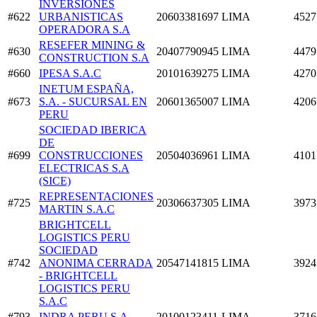
INVERSIONES
#622
URBANISTICAS
20603381697
LIMA
4527
OPERADORA S.A
RESEFER MINING &
#630
20407790945
LIMA
4479
CONSTRUCTION S.A
#660
IPESA S.A.C
20101639275
LIMA
4270
INETUM ESPAÑA,
#673
S.A. - SUCURSAL EN
20601365007
LIMA
4206
PERU
SOCIEDAD IBERICA
DE
#699
CONSTRUCCIONES
20504036961
LIMA
4101
ELECTRICAS S.A
(SICE)
REPRESENTACIONES
#725
20306637305
LIMA
3973
MARTIN S.A.C
BRIGHTCELL
LOGISTICS PERU
SOCIEDAD
#742
ANONIMA CERRADA
20547141815
LIMA
3924
- BRIGHTCELL
LOGISTICS PERU
S.A.C
#793
INDRA PERU S.A
20100123411
LIMA
3716