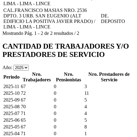
LIMA - LIMA - LINCE
CAL.FRANCISCO MASIAS NRO. 2536
DPTO. 3 URB. SAN EUGENIO (ALT
DE.
EDIFICIO LA POSITIVA JAVIER PRADO) /
DEPOSITO
LIMA - LIMA - LINCE
Mostrando
Pág.
1
-
2
de
2
resultados
/
2
CANTIDAD DE TRABAJADORES Y/O
PRESTADORES DE SERVICIO
Año:
Nro.
Nro.
Nro. Prestadores de
Periodo
Trabajadores
Pensionistas
Servicio
2025-11
67
0
3
2025-10
72
0
11
2025-09
67
0
5
2025-08
70
0
4
2025-07
71
0
4
2025-06
65
0
5
2025-05
67
0
8
2025-04
71
0
1