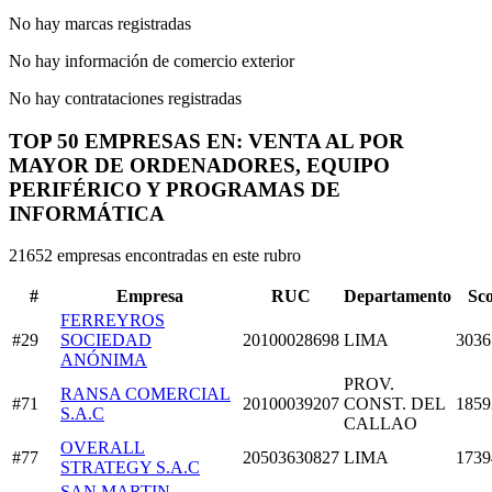
No hay marcas registradas
No hay información de comercio exterior
No hay contrataciones registradas
TOP 50 EMPRESAS EN: VENTA AL POR
MAYOR DE ORDENADORES, EQUIPO
PERIFÉRICO Y PROGRAMAS DE
INFORMÁTICA
21652 empresas encontradas en este rubro
#
Empresa
RUC
Departamento
Sc
FERREYROS
#29
SOCIEDAD
20100028698
LIMA
3036
ANÓNIMA
PROV.
RANSA COMERCIAL
#71
20100039207
CONST. DEL
1859
S.A.C
CALLAO
OVERALL
#77
20503630827
LIMA
1739
STRATEGY S.A.C
SAN MARTIN