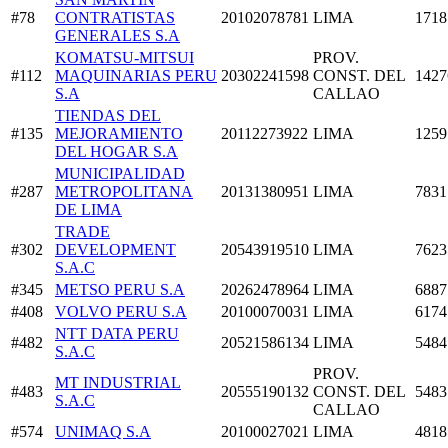
#78
CONTRATISTAS
20102078781
LIMA
1718
GENERALES S.A
KOMATSU-MITSUI
PROV.
#112
MAQUINARIAS PERU
20302241598
CONST. DEL
1427
S.A
CALLAO
TIENDAS DEL
#135
MEJORAMIENTO
20112273922
LIMA
1259
DEL HOGAR S.A
MUNICIPALIDAD
#287
METROPOLITANA
20131380951
LIMA
7831
DE LIMA
TRADE
#302
DEVELOPMENT
20543919510
LIMA
7623
S.A.C
#345
METSO PERU S.A
20262478964
LIMA
6887
#408
VOLVO PERU S.A
20100070031
LIMA
6174
NTT DATA PERU
#482
20521586134
LIMA
5484
S.A.C
PROV.
MT INDUSTRIAL
#483
20555190132
CONST. DEL
5483
S.A.C
CALLAO
#574
UNIMAQ S.A
20100027021
LIMA
4818