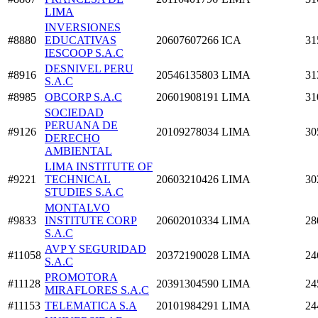
LIMA
INVERSIONES
#8880
EDUCATIVAS
20607607266
ICA
31
IESCOOP S.A.C
DESNIVEL PERU
#8916
20546135803
LIMA
31
S.A.C
#8985
OBCORP S.A.C
20601908191
LIMA
31
SOCIEDAD
PERUANA DE
#9126
20109278034
LIMA
30
DERECHO
AMBIENTAL
LIMA INSTITUTE OF
#9221
TECHNICAL
20603210426
LIMA
30
STUDIES S.A.C
MONTALVO
#9833
INSTITUTE CORP
20602010334
LIMA
28
S.A.C
AVP Y SEGURIDAD
#11058
20372190028
LIMA
24
S.A.C
PROMOTORA
#11128
20391304590
LIMA
24
MIRAFLORES S.A.C
#11153
TELEMATICA S.A
20101984291
LIMA
24