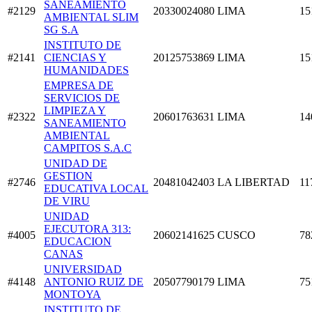
SANEAMIENTO
#2129
20330024080
LIMA
15
AMBIENTAL SLIM
SG S.A
INSTITUTO DE
#2141
CIENCIAS Y
20125753869
LIMA
15
HUMANIDADES
EMPRESA DE
SERVICIOS DE
LIMPIEZA Y
#2322
20601763631
LIMA
14
SANEAMIENTO
AMBIENTAL
CAMPITOS S.A.C
UNIDAD DE
GESTION
#2746
20481042403
LA LIBERTAD
11
EDUCATIVA LOCAL
DE VIRU
UNIDAD
EJECUTORA 313:
#4005
20602141625
CUSCO
78
EDUCACION
CANAS
UNIVERSIDAD
#4148
ANTONIO RUIZ DE
20507790179
LIMA
75
MONTOYA
INSTITUTO DE