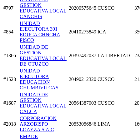
GESTION
#797
20200575645
CUSCO
37
EDUCATIVA LOCAL
CANCHIS
UNIDAD
EJECUTORA 301
#854
20410275849
ICA
35
EDUCA CHNCHA
PISCO
UNIDAD DE
GESTION
#1366
20397492037
LA LIBERTAD
23
EDUCATIVA LOCAL
DE OTUZCO
UNIDAD
EJECUTORA
#1528
20490212320
CUSCO
21
EDUCACION
CHUMBIVILCAS
UNIDAD DE
GESTION
#1607
20564387003
CUSCO
20
EDUCATIVA LOCAL
CALCA
CORPORACION
#2018
ARZOBISPO
20553056846
LIMA
16
LOAYZA S.A.C
EMP DE