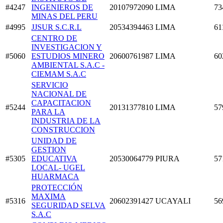
#4247
INGENIEROS DE
20107972090
LIMA
73
MINAS DEL PERU
#4995
JJSUR S.C.R.L
20534394463
LIMA
61
CENTRO DE
INVESTIGACION Y
#5060
ESTUDIOS MINERO
20600761987
LIMA
60
AMBIENTAL S.A.C -
CIEMAM S.A.C
SERVICIO
NACIONAL DE
CAPACITACION
#5244
20131377810
LIMA
57
PARA LA
INDUSTRIA DE LA
CONSTRUCCION
UNIDAD DE
GESTION
#5305
EDUCATIVA
20530064779
PIURA
57
LOCAL- UGEL
HUARMACA
PROTECCIÓN
MAXIMA
#5316
20602391427
UCAYALI
56
SEGURIDAD SELVA
S.A.C