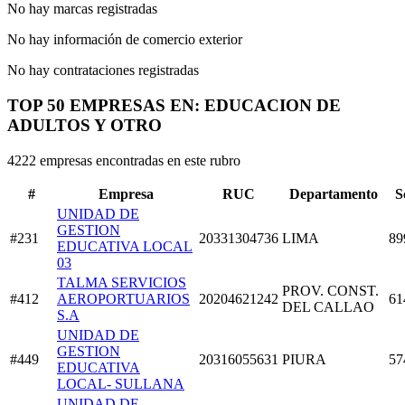
No hay marcas registradas
No hay información de comercio exterior
No hay contrataciones registradas
TOP 50 EMPRESAS EN: EDUCACION DE
ADULTOS Y OTRO
4222 empresas encontradas en este rubro
#
Empresa
RUC
Departamento
S
UNIDAD DE
GESTION
#231
20331304736
LIMA
89
EDUCATIVA LOCAL
03
TALMA SERVICIOS
PROV. CONST.
#412
AEROPORTUARIOS
20204621242
61
DEL CALLAO
S.A
UNIDAD DE
GESTION
#449
20316055631
PIURA
57
EDUCATIVA
LOCAL- SULLANA
UNIDAD DE