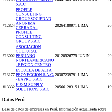
S.A.C
PROFILE
CONSULTING
GROUP SOCIEDAD
ANONIMA
#12824
20264180971
LIMA
20
CERRADA -
PROFILE
CONSULTING
GROUP S.A.C
ASOCIACION
CULTURAL
#13002
PERUANO
20120526775
JUNIN
20
NORTEAMERICANO
- REGION CENTRO
ESCUELA DE ALTA
#13177
PROYECCION S.A.C.
20387239791
LIMA
20
- EAPRO S.A.C
H & M SUPPLY
#13332
20566128315
LIMA
19
SOLUTIONS S.A.C
Datos Perú
Base de datos de empresas en Perú. Información actualizada sobre