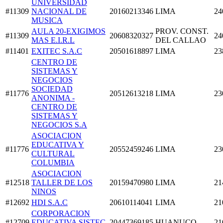
UNIVERSIDAD
#11309
NACIONAL DE
20160213346
LIMA
24
MUSICA
AULA 20-EXIGIMOS
PROV. CONST.
#11309
20608320327
24
MAS E.I.R.L
DEL CALLAO
#11401
EXITEC S.A.C
20501618897
LIMA
23
CENTRO DE
SISTEMAS Y
NEGOCIOS
SOCIEDAD
#11776
20512613218
LIMA
23
ANONIMA -
CENTRO DE
SISTEMAS Y
NEGOCIOS S.A
ASOCIACION
EDUCATIVA Y
#11776
20552459246
LIMA
23
CULTURAL
COLUMBIA
ASOCIACION
#12518
TALLER DE LOS
20159470980
LIMA
21
NINOS
#12692
HDI S.A.C
20610114041
LIMA
21
CORPORACION
#12709
EDUCATIVA SISTEC
20447369185
HUANUCO
21