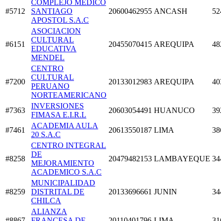
COMPLEJO MEDICO
#5712
SANTIAGO
20600462955
ANCASH
52
APOSTOL S.A.C
ASOCIACION
CULTURAL
#6151
20455070415
AREQUIPA
48
EDUCATIVA
MENDEL
CENTRO
CULTURAL
#7200
20133012983
AREQUIPA
40
PERUANO
NORTEAMERICANO
INVERSIONES
#7363
20603054491
HUANUCO
39
FIMASA E.I.R.L
ACADEMIA AULA
#7461
20613550187
LIMA
38
20 S.A.C
CENTRO INTEGRAL
DE
#8258
20479482153
LAMBAYEQUE
34
MEJORAMIENTO
ACADEMICO S.A.C
MUNICIPALIDAD
#8259
DISTRITAL DE
20133696661
JUNIN
34
CHILCA
ALIANZA
#8867
FRANCESA DE
20110401796
LIMA
31