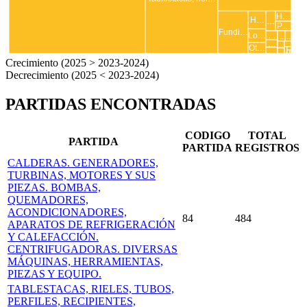
H…
H…
…
P…
Fundi…
…
Lo…
..
..
…
..
..
Ot…
..
.
…
..
.
Crecimiento (2025 > 2023-2024)
Decrecimiento (2025 < 2023-2024)
PARTIDAS ENCONTRADAS
CODIGO
TOTAL
PARTIDA
PARTIDA
REGISTROS
CALDERAS. GENERADORES,
TURBINAS, MOTORES Y SUS
PIEZAS. BOMBAS,
QUEMADORES,
ACONDICIONADORES,
84
484
APARATOS DE REFRIGERACIÓN
Y CALEFACCIÓN.
CENTRIFUGADORAS. DIVERSAS
MÁQUINAS, HERRAMIENTAS,
PIEZAS Y EQUIPO.
TABLESTACAS, RIELES, TUBOS,
PERFILES, RECIPIENTES,