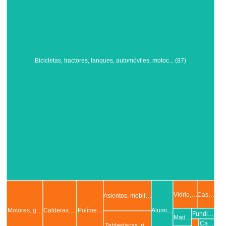
Bicicletas, tractores, tanques, automóviles, motoc... (87)
Vidrio,…
Cas…
Asientos, mobil…
Motores, g…
Calderas.…
Políme…
Alumi…
Fundi…
Mad…
Ca…
Tablestacas, ri…