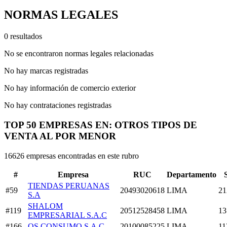
NORMAS LEGALES
0 resultados
No se encontraron normas legales relacionadas
No hay marcas registradas
No hay información de comercio exterior
No hay contrataciones registradas
TOP 50 EMPRESAS EN: OTROS TIPOS DE
VENTA AL POR MENOR
16626 empresas encontradas en este rubro
#
Empresa
RUC
Departamento
TIENDAS PERUANAS
#59
20493020618
LIMA
21
S.A
SHALOM
#119
20512528458
LIMA
13
EMPRESARIAL S.A.C
#166
QS CONSUMO S.A.C
20100085225
LIMA
11