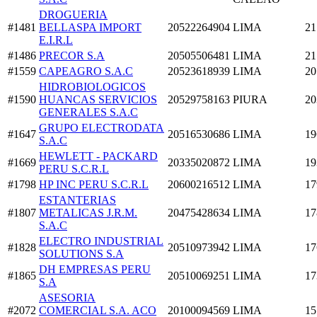
DROGUERIA
#1481
BELLASPA IMPORT
20522264904
LIMA
21
E.I.R.L
#1486
PRECOR S.A
20505506481
LIMA
21
#1559
CAPEAGRO S.A.C
20523618939
LIMA
20
HIDROBIOLOGICOS
#1590
HUANCAS SERVICIOS
20529758163
PIURA
20
GENERALES S.A.C
GRUPO ELECTRODATA
#1647
20516530686
LIMA
19
S.A.C
HEWLETT - PACKARD
#1669
20335020872
LIMA
19
PERU S.C.R.L
#1798
HP INC PERU S.C.R.L
20600216512
LIMA
17
ESTANTERIAS
#1807
METALICAS J.R.M.
20475428634
LIMA
17
S.A.C
ELECTRO INDUSTRIAL
#1828
20510973942
LIMA
17
SOLUTIONS S.A
DH EMPRESAS PERU
#1865
20510069251
LIMA
17
S.A
ASESORIA
#2072
COMERCIAL S.A. ACO
20100094569
LIMA
15