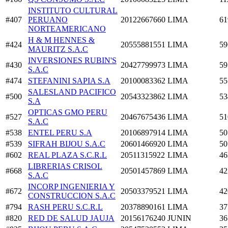
INSTITUTO CULTURAL
#407
PERUANO
20122667660
LIMA
61
NORTEAMERICANO
H & M HENNES &
#424
20555881551
LIMA
59
MAURITZ S.A.C
INVERSIONES RUBIN'S
#430
20427799973
LIMA
59
S.A.C
#474
STEFANINI SAPIA S.A
20100083362
LIMA
55
SALESLAND PACIFICO
#500
20543323862
LIMA
53
S.A
OPTICAS GMO PERU
#527
20467675436
LIMA
51
S.A.C
#538
ENTEL PERU S.A
20106897914
LIMA
50
#539
SIFRAH BIJOU S.A.C
20601466920
LIMA
50
#602
REAL PLAZA S.C.R.L
20511315922
LIMA
46
LIBRERIAS CRISOL
#668
20501457869
LIMA
42
S.A.C
INCORP INGENIERIA Y
#672
20503379521
LIMA
42
CONSTRUCCION S.A.C
#794
RASH PERU S.C.R.L
20378890161
LIMA
37
#820
RED DE SALUD JAUJA
20156176240
JUNIN
36