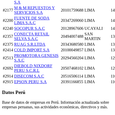
S.A
M & M REPUESTOS Y
#2177
20101759688
LIMA
14
SERVICIOS S.A
FUENTE DE SODA
#2200
20347269060
LIMA
14
LIMA S.A.C
#2240
SOCOPUR S.A.C
20128967606
UCAYALI
14
CONECTA RETAIL
SAN
#2357
20494007488
13
SELVA S.A.C
MARTIN
#2375
RUAG S.R.LTDA
20343680580
LIMA
13
#2414
COLD IMPORT S.A
20100049857
LIMA
13
PROMOTORA GENESIS
#2513
20294560204
LIMA
12
S.A.C
DIEBOLD NIXDORF
#2692
20507468102
LIMA
12
PERU S.C.R.L
#2914
DISECOM S.A.C
20516506114
LIMA
11
#2915
EPSON PERU S.A
20391166855
LIMA
11
Datos Perú
Base de datos de empresas en Perú. Información actualizada sobre
empresas peruanas, sus actividades económicas, directivos y más.