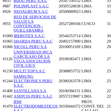
#835
BIJOU PERU S.A.C
20547530552
LIMA
35
#887
POLINPLAST S.A.C
20505520638
LIMA
33
#926
NEOAGRUM S.A.C
20509089923
LIMA
32
RED DE SERVICIOS DE
SALUD LA
#955
20527289166
CUSCO
31
CONVENCION -
QUILLABAMBA
#1000
IBEROTEX S.A.C
20544353714
LIMA
30
#1065
SHARDA PERU S.A.C
20492157890
LIMA
29
#1066
NICOLL PERU S.A
20100051169
LIMA
29
UNIVERSIDAD INCA
GARCILASO DE LA
#1126
20108383471
LIMA
27
VEGA ASOCIACION
CIVIL-UIGV
#1230
MULTI TOP S.A.C
20388853752
LIMA
25
SAMSUNG
#1244
ELECTRONICS PERU
20300263578
LIMA
25
S.A.C
#1406
SANTILLANA S.A
20100366151
LIMA
22
#1442
ASEPCIA PERU S.A.C
20557219987
LIMA
22
BSH
PROV.
#1470
ELECTRODOMESTICOS
20330444372
CONST. DEL
21
S.A.C
CALLAO