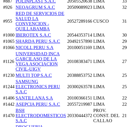
#887
POLINPLAST S.A.C
20505520638
LIMA
33
#926
NEOAGRUM S.A.C
20509089923
LIMA
32
RED DE SERVICIOS DE
SALUD LA
#955
20527289166
CUSCO
31
CONVENCION -
QUILLABAMBA
#1000
IBEROTEX S.A.C
20544353714
LIMA
30
#1065
SHARDA PERU S.A.C
20492157890
LIMA
29
#1066
NICOLL PERU S.A
20100051169
LIMA
29
UNIVERSIDAD INCA
GARCILASO DE LA
#1126
20108383471
LIMA
27
VEGA ASOCIACION
CIVIL-UIGV
#1230
MULTI TOP S.A.C
20388853752
LIMA
25
SAMSUNG
#1244
ELECTRONICS PERU
20300263578
LIMA
25
S.A.C
#1406
SANTILLANA S.A
20100366151
LIMA
22
#1442
ASEPCIA PERU S.A.C
20557219987
LIMA
22
BSH
PROV.
#1470
ELECTRODOMESTICOS
20330444372
CONST. DEL
21
S.A.C
CALLAO
DROGUERIA