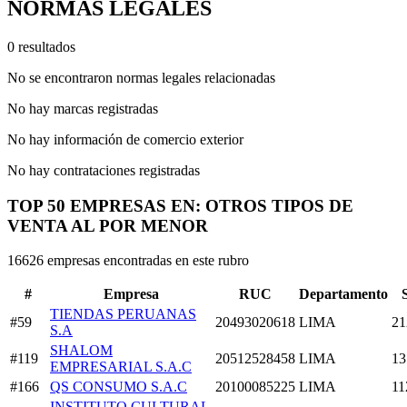
NORMAS LEGALES
0 resultados
No se encontraron normas legales relacionadas
No hay marcas registradas
No hay información de comercio exterior
No hay contrataciones registradas
TOP 50 EMPRESAS EN: OTROS TIPOS DE
VENTA AL POR MENOR
16626 empresas encontradas en este rubro
#
Empresa
RUC
Departamento
TIENDAS PERUANAS
#59
20493020618
LIMA
21
S.A
SHALOM
#119
20512528458
LIMA
13
EMPRESARIAL S.A.C
#166
QS CONSUMO S.A.C
20100085225
LIMA
11
INSTITUTO CULTURAL