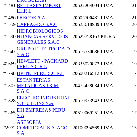
#1481
BELLASPA IMPORT
20522264904
LIMA
21
E.I.R.L
#1486
PRECOR S.A
20505506481
LIMA
21
#1559
CAPEAGRO S.A.C
20523618939
LIMA
20
HIDROBIOLOGICOS
#1590
HUANCAS SERVICIOS
20529758163
PIURA
20
GENERALES S.A.C
GRUPO ELECTRODATA
#1647
20516530686
LIMA
19
S.A.C
HEWLETT - PACKARD
#1669
20335020872
LIMA
19
PERU S.C.R.L
#1798
HP INC PERU S.C.R.L
20600216512
LIMA
17
ESTANTERIAS
#1807
METALICAS J.R.M.
20475428634
LIMA
17
S.A.C
ELECTRO INDUSTRIAL
#1828
20510973942
LIMA
17
SOLUTIONS S.A
DH EMPRESAS PERU
#1865
20510069251
LIMA
17
S.A
ASESORIA
#2072
COMERCIAL S.A. ACO
20100094569
LIMA
15
S.A