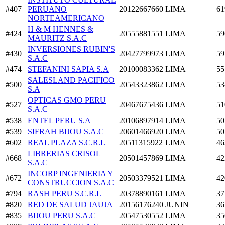
#407
PERUANO
20122667660
LIMA
61
NORTEAMERICANO
H & M HENNES &
#424
20555881551
LIMA
59
MAURITZ S.A.C
INVERSIONES RUBIN'S
#430
20427799973
LIMA
59
S.A.C
#474
STEFANINI SAPIA S.A
20100083362
LIMA
55
SALESLAND PACIFICO
#500
20543323862
LIMA
53
S.A
OPTICAS GMO PERU
#527
20467675436
LIMA
51
S.A.C
#538
ENTEL PERU S.A
20106897914
LIMA
50
#539
SIFRAH BIJOU S.A.C
20601466920
LIMA
50
#602
REAL PLAZA S.C.R.L
20511315922
LIMA
46
LIBRERIAS CRISOL
#668
20501457869
LIMA
42
S.A.C
INCORP INGENIERIA Y
#672
20503379521
LIMA
42
CONSTRUCCION S.A.C
#794
RASH PERU S.C.R.L
20378890161
LIMA
37
#820
RED DE SALUD JAUJA
20156176240
JUNIN
36
#835
BIJOU PERU S.A.C
20547530552
LIMA
35