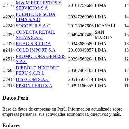
M & M REPUESTOS Y
#2177
20101759688
LIMA
14
SERVICIOS S.A
FUENTE DE SODA
#2200
20347269060
LIMA
14
LIMA S.A.C
#2240
SOCOPUR S.A.C
20128967606
UCAYALI
14
CONECTA RETAIL
SAN
#2357
20494007488
13
SELVA S.A.C
MARTIN
#2375
RUAG S.R.LTDA
20343680580
LIMA
13
#2414
COLD IMPORT S.A
20100049857
LIMA
13
PROMOTORA GENESIS
#2513
20294560204
LIMA
12
S.A.C
DIEBOLD NIXDORF
#2692
20507468102
LIMA
12
PERU S.C.R.L
#2914
DISECOM S.A.C
20516506114
LIMA
11
#2915
EPSON PERU S.A
20391166855
LIMA
11
Datos Perú
Base de datos de empresas en Perú. Información actualizada sobre
empresas peruanas, sus actividades económicas, directivos y más.
Enlaces