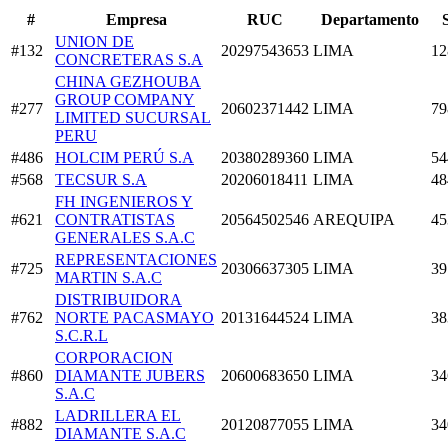
#
Empresa
RUC
Departamento
UNION DE
#132
20297543653
LIMA
12
CONCRETERAS S.A
CHINA GEZHOUBA
GROUP COMPANY
#277
20602371442
LIMA
79
LIMITED SUCURSAL
PERU
#486
HOLCIM PERÚ S.A
20380289360
LIMA
54
#568
TECSUR S.A
20206018411
LIMA
48
FH INGENIEROS Y
#621
CONTRATISTAS
20564502546
AREQUIPA
45
GENERALES S.A.C
REPRESENTACIONES
#725
20306637305
LIMA
39
MARTIN S.A.C
DISTRIBUIDORA
#762
NORTE PACASMAYO
20131644524
LIMA
38
S.C.R.L
CORPORACION
#860
DIAMANTE JUBERS
20600683650
LIMA
34
S.A.C
LADRILLERA EL
#882
20120877055
LIMA
34
DIAMANTE S.A.C