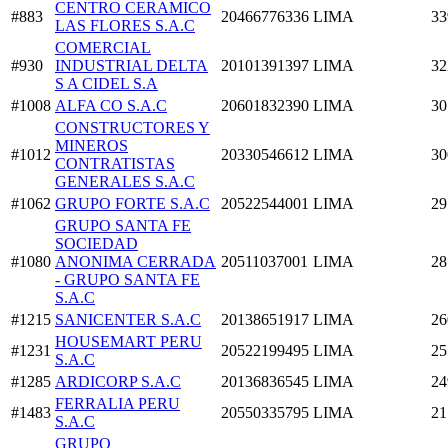
CENTRO CERAMICO
#883
20466776336
LIMA
33
LAS FLORES S.A.C
COMERCIAL
#930
INDUSTRIAL DELTA
20101391397
LIMA
32
S A CIDEL S.A
#1008
ALFA CO S.A.C
20601832390
LIMA
30
CONSTRUCTORES Y
MINEROS
#1012
20330546612
LIMA
30
CONTRATISTAS
GENERALES S.A.C
#1062
GRUPO FORTE S.A.C
20522544001
LIMA
29
GRUPO SANTA FE
SOCIEDAD
#1080
ANONIMA CERRADA
20511037001
LIMA
28
- GRUPO SANTA FE
S.A.C
#1215
SANICENTER S.A.C
20138651917
LIMA
26
HOUSEMART PERU
#1231
20522199495
LIMA
25
S.A.C
#1285
ARDICORP S.A.C
20136836545
LIMA
24
FERRALIA PERU
#1483
20550335795
LIMA
21
S.A.C
GRUPO