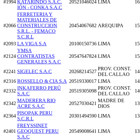
#1994
KATARINDO S.A.C.
20521046024
LIMA
16
IÓN - CONKA S.A.C
FERRETERIA Y
MATERIALES DE
#2066
CONSTRUCCION
20454067682
AREQUIPA
15
S.R.L. - FEMACO
S.C.R.L
#2093
LA VIGA S.A
20100150736
LIMA
15
YMSA
#2124
CONTRATISTAS
20547647824
LIMA
15
GENERALES S.A.C
PROV. CONST.
#2241
SIGELEC S.A.C
20268214527
14
DEL CALLAO
#2316
ROSSELLO & CIA S.A
20519330017
LIMA
14
INKAFERRO PERÚ
PROV. CONST.
#2332
20519305098
14
S.A.C
DEL CALLAO
MADERERA RIO
MADRE DE
#2342
20527030421
13
ACRE S.A.C
DIOS
PISOPAK PERU
#2364
20301494590
LIMA
13
S.C.R.L
FREYSSINET
#2401
GEOQUEST PERU
20549008641
LIMA
13
S.A.C