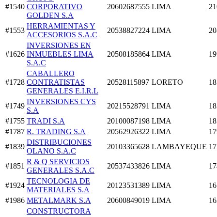
#1540
CORPORATIVO
20602687555
LIMA
21
GOLDEN S.A
HERRAMIENTAS Y
#1553
20538827224
LIMA
20
ACCESORIOS S.A.C
INVERSIONES EN
#1626
INMUEBLES LIMA
20508185864
LIMA
19
S.A.C
CABALLERO
#1728
CONTRATISTAS
20528115897
LORETO
18
GENERALES E.I.R.L
INVERSIONES CYS
#1749
20215528791
LIMA
18
S.A
#1755
TRADI S.A
20100087198
LIMA
18
#1787
R. TRADING S.A
20562926322
LIMA
17
DISTRIBUCIONES
#1839
20103365628
LAMBAYEQUE
17
OLANO S.A.C
R & Q SERVICIOS
#1851
20537433826
LIMA
17
GENERALES S.A.C
TECNOLOGIA DE
#1924
20123531389
LIMA
16
MATERIALES S.A
#1986
METALMARK S.A
20600849019
LIMA
16
CONSTRUCTORA