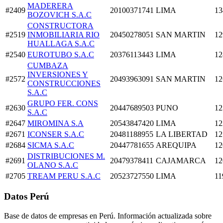
MADERERA
#2409
20100371741
LIMA
13
BOZOVICH S.A.C
CONSTRUCTORA
#2519
INMOBILIARIA RIO
20450278051
SAN MARTIN
12
HUALLAGA S.A.C
#2540
EUROTUBO S.A.C
20376113443
LIMA
12
CUMBAZA
INVERSIONES Y
#2572
20493963091
SAN MARTIN
12
CONSTRUCCIONES
S.A.C
GRUPO FER. CONS
#2630
20447689503
PUNO
12
S.A.C
#2647
MIROMINA S.A
20543847420
LIMA
12
#2671
ICONSER S.A.C
20481188955
LA LIBERTAD
12
#2684
SICMA S.A.C
20447781655
AREQUIPA
12
DISTRIBUCIONES M.
#2691
20479378411
CAJAMARCA
12
OLANO S.A.C
#2705
TREAM PERU S.A.C
20523727550
LIMA
11
Datos Perú
Base de datos de empresas en Perú. Información actualizada sobre