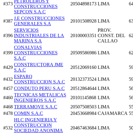
PETROLEROS Y
#373
20504898173
LIMA
6
CONSTRUCCIONES
SEPCON S.A.C
J.E CONSTRUCCIONES
#387
20101508928
LIMA
6
GENERALES S.A
SERVICIOS
PROV.
#396
INDUSTRIALES DE LA
20100003351
CONST. DEL
6
MARINA S.A
CALLAO
CONALVIAS
#399
CONSTRUCCIONES
20509586986
LIMA
6
S.A.C
CONSTRUCTORA JME
#429
20512069160
LIMA
5
S.A.C
ESPARQ
#432
20132373524
LIMA
5
CONSTRUCCION S.A.C
#457
CONDUTO PERU S.A.C
20512864644
LIMA
5
TECNICAS METALICAS
#460
20101145868
LIMA
5
INGENIEROS S.A.C
#468
TERRAMOVE S.A.C
20507508503
LIMA
5
#478
COMIN S.A.C
20453668984
CAJAMARCA
5
HLC INGENIERIA Y
CONSTRUCCION
#532
20467463684
LIMA
5
SOCIEDAD ANONIMA