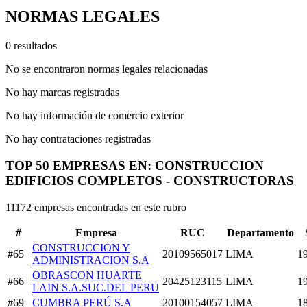
NORMAS LEGALES
0 resultados
No se encontraron normas legales relacionadas
No hay marcas registradas
No hay información de comercio exterior
No hay contrataciones registradas
TOP 50 EMPRESAS EN: CONSTRUCCION
EDIFICIOS COMPLETOS - CONSTRUCTORAS
11172 empresas encontradas en este rubro
#
Empresa
RUC
Departamento
CONSTRUCCION Y
#65
20109565017
LIMA
1
ADMINISTRACION S.A
OBRASCON HUARTE
#66
20425123115
LIMA
1
LAIN S.A.SUC.DEL PERU
#69
CUMBRA PERÚ S.A
20100154057
LIMA
1