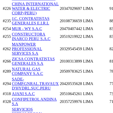
CHINA INTERNATIONAL
#226
WATER & ELECTRIC
20347029697
LIMA
9
CORP (PERU)
J.C. CONTRATISTAS
#235
20108736659
LIMA
8
GENERALES E.I.R.L
#254
MUR - WY S.A.C
20470407442
LIMA
8
CONSTRUCTORA
#255
20519219922
LIMA
8
INARCO PERU S.A.C
MANPOWER
#262
PROFESSIONAL
20329545459
LIMA
8
SERVICES S.A
ZICSA CONTRATISTAS
#266
20100313899
LIMA
8
GENERALES S.A
NATURAL GAS
#289
20509783625
LIMA
7
COMPANY S.A.C
SADE-
#294
COMP.GNRAL.TRAVAUX
20420535628
LIMA
7
D'HYDRL.SUC.PERU
#318
AJANI S.A.C
20510645261
LIMA
7
CONFIPETROL ANDINA
#328
20357259976
LIMA
7
S.A
SERVICIOS