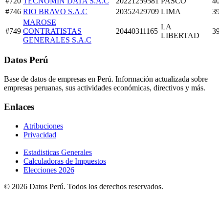
#720
TECNOMIN DATA S.A.C
20221259581
PASCO
4
#746
RIO BRAVO S.A.C
20352429709
LIMA
3
MAROSE
LA
#749
CONTRATISTAS
20440311165
3
LIBERTAD
GENERALES S.A.C
Datos Perú
Base de datos de empresas en Perú. Información actualizada sobre
empresas peruanas, sus actividades económicas, directivos y más.
Enlaces
Atribuciones
Privacidad
Estadisticas Generales
Calculadoras de Impuestos
Elecciones 2026
© 2026 Datos Perú. Todos los derechos reservados.