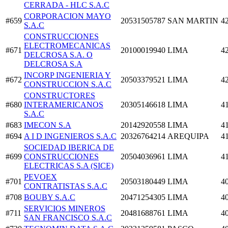
CERRADA - HLC S.A.C
CORPORACION MAYO
#659
20531505787
SAN MARTIN
4
S.A.C
CONSTRUCCIONES
ELECTROMECANICAS
#671
20100019940
LIMA
4
DELCROSA S.A. O
DELCROSA S.A
INCORP INGENIERIA Y
#672
20503379521
LIMA
4
CONSTRUCCION S.A.C
CONSTRUCTORES
#680
INTERAMERICANOS
20305146618
LIMA
4
S.A.C
#683
IMECON S.A
20142920558
LIMA
4
#694
A I D INGENIEROS S.A.C
20326764214
AREQUIPA
4
SOCIEDAD IBERICA DE
#699
CONSTRUCCIONES
20504036961
LIMA
4
ELECTRICAS S.A (SICE)
PEVOEX
#701
20503180449
LIMA
4
CONTRATISTAS S.A.C
#708
BOUBY S.A.C
20471254305
LIMA
4
SERVICIOS MINEROS
#711
20481688761
LIMA
4
SAN FRANCISCO S.A.C