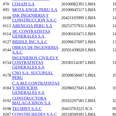
#70
COSAPI S.A
20100082391
LIMA
1
#95
MOTA-ENGIL PERU S.A
20100045517
LIMA
1
SSK INGENIERIA Y
#108
20421165999
LIMA
1
CONSTRUCCION S.A.C
#113
ABENGOA PERU S.A
20253757931
LIMA
1
JJC CONTRATISTAS
#114
20100163471
LIMA
1
GENERALES S.A
#127
BIDDLE INC S.A.C
20296637697
LIMA
1
OBRAS DE INGENIERIA
#144
20501439020
LIMA
1
S.A.C
INGENIEROS CIVILES Y
#154
CONTRATISTAS
20100114187
LIMA
1
GENERALES S.A
CNO S.A. SUCURSAL
#178
20509656607
LIMA
1
PERU
C.A.M.E CONTRATISTAS
#184
Y SERVICIOS
20296027945
LIMA
1
GENERALES S.A
CONSTRUCTORA
#192
20102297581
LIMA
1
MALAGA HNOS S.A
#198
TECHINT S.A.C
20433763221
ICA
9
#207
CONSTRUREDES S.A.C
20518509391
LIMA
9