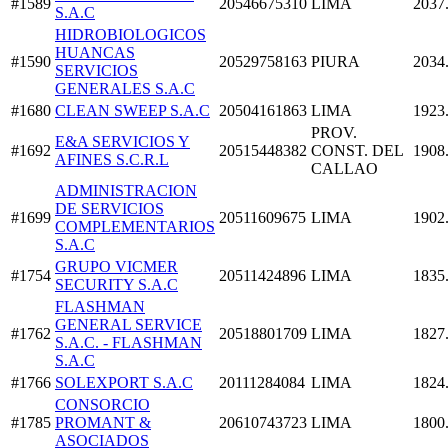
#1589
20546675310
LIMA
2037
S.A.C
HIDROBIOLOGICOS
HUANCAS
#1590
20529758163
PIURA
2034
SERVICIOS
GENERALES S.A.C
#1680
CLEAN SWEEP S.A.C
20504161863
LIMA
1923
PROV.
E&A SERVICIOS Y
#1692
20515448382
CONST. DEL
1908
AFINES S.C.R.L
CALLAO
ADMINISTRACION
DE SERVICIOS
#1699
20511609675
LIMA
1902
COMPLEMENTARIOS
S.A.C
GRUPO VICMER
#1754
20511424896
LIMA
1835
SECURITY S.A.C
FLASHMAN
GENERAL SERVICE
#1762
20518801709
LIMA
1827
S.A.C. - FLASHMAN
S.A.C
#1766
SOLEXPORT S.A.C
20111284084
LIMA
1824
CONSORCIO
#1785
PROMANT &
20610743723
LIMA
1800
ASOCIADOS