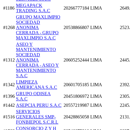
MEGAPACK
#1186
20266777184
LIMA
2649
TRADING S.A.C
GRUPO MAXLIMPIO
SOCIEDAD
#1268
ANONIMA
20538866807
LIMA
2523
CERRADA - GRUPO
MAXLIMPIO S.A.C
ASEO Y
MANTENIMIENTO
SOCIEDAD
#1312
ANONIMA
20605252444
LIMA
2445
CERRADA - ASEO Y
MANTENIMIENTO
S.A.C
LIMPIEZA
#1342
20601705185
LIMA
2392
AMERICANA S.A.C
GRUPO ODISEA
#1396
20451806972
LIMA
2305
S.A.C
#1442
ASEPCIA PERU S.A.C
20557219987
LIMA
2245
SERVICIOS
#1516
GENERALES SMP-
20428865058
LIMA
2131
FONBIEPOL S.C.R.L
CONSORCIO Z Y H