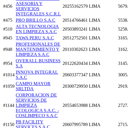
ASESORIA Y
#456
20255162579
LIMA
5679
SERVICIOS
INTEGRALES S.C.R.L
#475
PRO BRILLO S.A.C
20514766461
LIMA
5538
ALTA TECNOLOGIA
#510
20503893241
LIMA
5258
EN LIMPIEZA S.A.C
#945
TAWA PERU S.A.C
20512752501
LIMA
3165
PROFESIONALES DE
#948
MANTENIMIENTO Y
20110302623
LIMA
3162
LIMPIEZA S.A.C
OVERALL BUSINESS
#954
20122620434
LIMA
3145
S.A
INNOVA INTEGRAL
#1014
20603377347
LIMA
3005
S.A.C
CAMPO MAYOR
#1059
20300729950
LIMA
2919
SRLTDA
CORPORACION DE
SERVICIOS DE
#1144
LIMPIEZA
20554653988
LIMA
2727
ECOLOGICA S.A.C. -
COSLIMPECO S.A.C
PB FACILITY
#1150
20607995789
LIMA
2715
SERVICES S.A.C