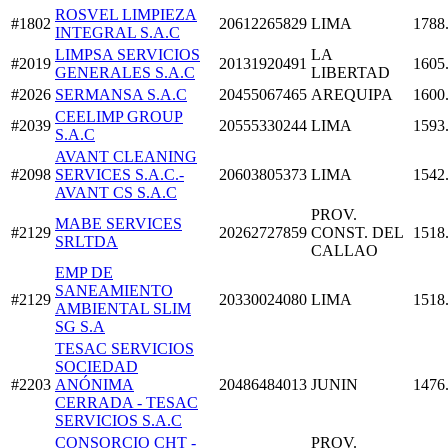
ROSVEL LIMPIEZA
#1802
20612265829
LIMA
1788
INTEGRAL S.A.C
LIMPSA SERVICIOS
LA
#2019
20131920491
1605
GENERALES S.A.C
LIBERTAD
#2026
SERMANSA S.A.C
20455067465
AREQUIPA
1600
CEELIMP GROUP
#2039
20555330244
LIMA
1593
S.A.C
AVANT CLEANING
#2098
SERVICES S.A.C.-
20603805373
LIMA
1542
AVANT CS S.A.C
PROV.
MABE SERVICES
#2129
20262727859
CONST. DEL
1518
SRLTDA
CALLAO
EMP DE
SANEAMIENTO
#2129
20330024080
LIMA
1518
AMBIENTAL SLIM
SG S.A
TESAC SERVICIOS
SOCIEDAD
#2203
ANÓNIMA
20486484013
JUNIN
1476
CERRADA - TESAC
SERVICIOS S.A.C
CONSORCIO CHT -
PROV.