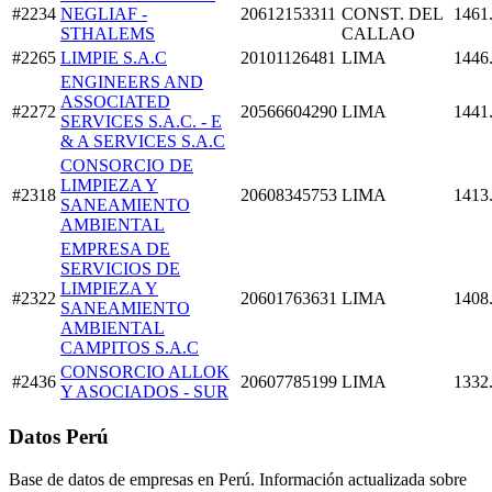
#2234
NEGLIAF -
20612153311
CONST. DEL
1461
STHALEMS
CALLAO
#2265
LIMPIE S.A.C
20101126481
LIMA
1446
ENGINEERS AND
ASSOCIATED
#2272
20566604290
LIMA
1441
SERVICES S.A.C. - E
& A SERVICES S.A.C
CONSORCIO DE
LIMPIEZA Y
#2318
20608345753
LIMA
1413
SANEAMIENTO
AMBIENTAL
EMPRESA DE
SERVICIOS DE
LIMPIEZA Y
#2322
20601763631
LIMA
1408
SANEAMIENTO
AMBIENTAL
CAMPITOS S.A.C
CONSORCIO ALLOK
#2436
20607785199
LIMA
1332
Y ASOCIADOS - SUR
Datos Perú
Base de datos de empresas en Perú. Información actualizada sobre