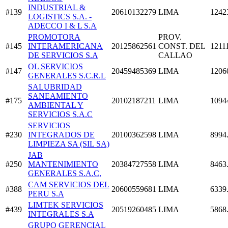
INDUSTRIAL &
#139
20610132279
LIMA
1242
LOGISTICS S.A. -
ADECCO I & L S.A
PROMOTORA
PROV.
#145
INTERAMERICANA
20125862561
CONST. DEL
1211
DE SERVICIOS S.A
CALLAO
OL SERVICIOS
#147
20459485369
LIMA
1206
GENERALES S.C.R.L
SALUBRIDAD
SANEAMIENTO
#175
20102187211
LIMA
1094
AMBIENTAL Y
SERVICIOS S.A.C
SERVICIOS
#230
INTEGRADOS DE
20100362598
LIMA
8994
LIMPIEZA SA (SIL SA)
JAB
#250
MANTENIMIENTO
20384727558
LIMA
8463
GENERALES S.A.C,
CAM SERVICIOS DEL
#388
20600559681
LIMA
6339
PERU S.A
LIMTEK SERVICIOS
#439
20519260485
LIMA
5868
INTEGRALES S.A
GRUPO GERENCIAL