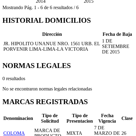
2014
2015
Mostrando
Pág.
1
-
6
de
6
resultados
/
6
HISTORIAL DOMICILIOS
Dirección
Fecha de Baja
1 DE
JR. HIPOLITO UNANUE NRO. 1561 URB. EL
SETIEMBRE
PORVENIR LIMA-LIMA-LA VICTORIA
DE 2015
NORMAS LEGALES
0 resultados
No se encontraron normas legales relacionadas
MARCAS REGISTRADAS
Tipo de
Tipo de
Fecha
Denominacion
Clase
Solicitud
Presentacion
Vigencia
7 DE
MARCA DE
COLOMA
MIXTA
MARZO DE
26
PRODUCTO