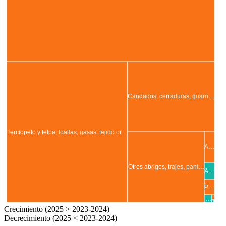
Candados, cerraduras, guarn…
Terciopelo y felpa, toallas, gasas, tejido or…
A…
Otros abrigos, trajes, pant…
A…
P…
.
…
.
Crecimiento (2025 > 2023-2024)
Decrecimiento (2025 < 2023-2024)