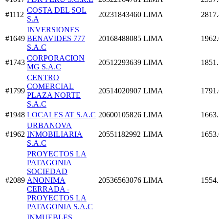
COSTA DEL SOL
#1112
20231843460
LIMA
2817
S.A
INVERSIONES
#1649
BENAVIDES 777
20168488085
LIMA
1962
S.A.C
CORPORACION
#1743
20512293639
LIMA
1851.
MG S.A.C
CENTRO
COMERCIAL
#1799
20514020907
LIMA
1791
PLAZA NORTE
S.A.C
#1948
LOCALES AT S.A.C
20600105826
LIMA
1663
URBANOVA
#1962
INMOBILIARIA
20551182992
LIMA
1653
S.A.C
PROYECTOS LA
PATAGONIA
SOCIEDAD
#2089
ANONIMA
20536563076
LIMA
1554
CERRADA -
PROYECTOS LA
PATAGONIA S.A.C
INMUEBLES