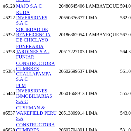
#5128
MAJO S.A.C
20480645406
LAMBAYEQUE
594.0
RUDA
#5222
INVERSIONES
20550876877
LIMA
582.0
S.A.C
SOCIEDAD DE
#5332
BENEFICENCIA
20186862954
LAMBAYEQUE
567.0
DE CHICLAYO
FUNERARIA
#5358
JARDINES S.A -
20517227103
LIMA
564.3
FUNJAR
CONSTRUCTORA
CUMBRES
#5384
20602699537
LIMA
561.0
CHALLAPAMPA
S.A.C
PLM
INVERSIONES
#5440
20601668913
LIMA
555.0
INMOBILIARIAS
S.A.C
CUSHMAN &
#5537
WAKEFIELD PERU
20513809914
LIMA
543.0
S.A
CONSTRUCTORA
#5628
CUMBRES
20602704891
LIMA
531.0