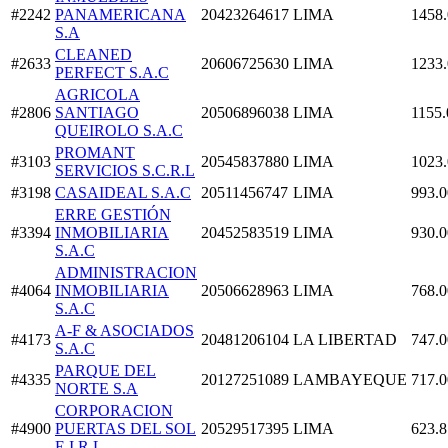
#2242
PANAMERICANA
20423264617
LIMA
1458
S.A
CLEANED
#2633
20606725630
LIMA
1233
PERFECT S.A.C
AGRICOLA
#2806
SANTIAGO
20506896038
LIMA
1155.
QUEIROLO S.A.C
PROMANT
#3103
20545837880
LIMA
1023
SERVICIOS S.C.R.L
#3198
CASAIDEAL S.A.C
20511456747
LIMA
993.0
ERRE GESTIÓN
#3394
INMOBILIARIA
20452583519
LIMA
930.0
S.A.C
ADMINISTRACION
#4064
INMOBILIARIA
20506628963
LIMA
768.0
S.A.C
A-F & ASOCIADOS
#4173
20481206104
LA LIBERTAD
747.0
S.A.C
PARQUE DEL
#4335
20127251089
LAMBAYEQUE
717.0
NORTE S.A
CORPORACION
#4900
PUERTAS DEL SOL
20529517395
LIMA
623.8
E.I.R.L