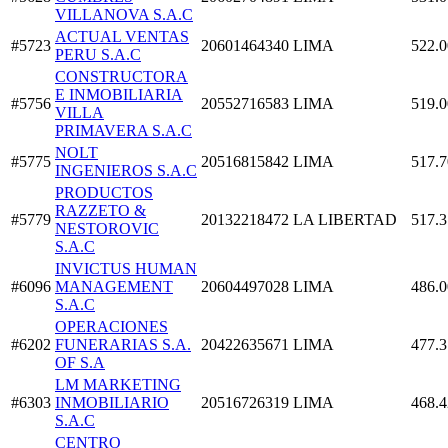
VILLANOVA S.A.C
ACTUAL VENTAS
#5723
20601464340
LIMA
522.0
PERU S.A.C
CONSTRUCTORA
E INMOBILIARIA
#5756
20552716583
LIMA
519.0
VILLA
PRIMAVERA S.A.C
NOLT
#5775
20516815842
LIMA
517.7
INGENIEROS S.A.C
PRODUCTOS
RAZZETO &
#5779
20132218472
LA LIBERTAD
517.3
NESTOROVIC
S.A.C
INVICTUS HUMAN
#6096
MANAGEMENT
20604497028
LIMA
486.0
S.A.C
OPERACIONES
#6202
FUNERARIAS S.A.
20422635671
LIMA
477.3
OF S.A
LM MARKETING
#6303
INMOBILIARIO
20516726319
LIMA
468.4
S.A.C
CENTRO