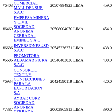
COMERCIAL
#6403
20507884823
LIMA
459.0
MALL DEL SUR
S.A.C
EMPRESA MINERA
Y CIVIL
SOCIEDAD
#6469
20508004070
LIMA
454.0
ANONIMA
CERRADA -
EMINEC S.A.C
INVERSIONES 4SD
#6686
20545236371
LIMA
438.0
S.A.C
PROMOTORA
#6686
ALBAMAR PIURA
20546483836
LIMA
438.0
S.A.C
CONSORCIO
TEXTIL Y
CONFECCIONES
#6934
20424590119
LIMA
420.0
PARA LA
EXPORTACION
S.A
AYBAR CORP.
SOCIEDAD
ANONIMA
#7387
20603865813
LIMA
390.0
CERRADA -