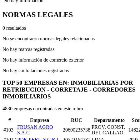
No hay Información
NORMAS LEGALES
0 resultados
No se encontraron normas legales relacionadas
No hay marcas registradas
No hay información de comercio exterior
No hay contrataciones registradas
TOP 50 EMPRESAS EN: INMOBILIARIAS POR
RETRIBUCION - CORRETAJE - CORREDORES
INMOBILIARIOS
4830 empresas encontradas en este rubro
#
Empresa
RUC
Departamento
Sco
FRUSAN AGRO
PROV. CONST.
#103
20600235738
1462
S.A.C
DEL CALLAO
#1017
PDK PERU S.C.R.L
20522164781
LIMA
2997