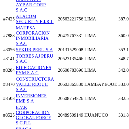
AYBAR CORP.
S.A.C
ALACOM
#7425
20563221756
LIMA
387.0
SECURITY E.I.R.L
MAHPSA
CORPORACION
#7888
20475767331
LIMA
360.0
INMOBILIARIA
S.A.C
#8056
SEKUR PERU S.A
20131529008
LIMA
353.1
TORRES AJ PERU
#8141
20523135466
LIMA
348.7
S.A.C
EDIFICACIONES
#8284
20608783696
LIMA
342.0
PYM S.A.C
CONSTRUCTORA
#8470
VALLE REQUE
20603865830
LAMBAYEQUE
333.0
S.A.C
INVERSIONES
#8508
20508754826
LIMA
332.5
EME S.A
E.V.P.
CORPORACION
#8525
20489509149
HUANUCO
331.8
GLOBAL FORCE
S.C.R.L