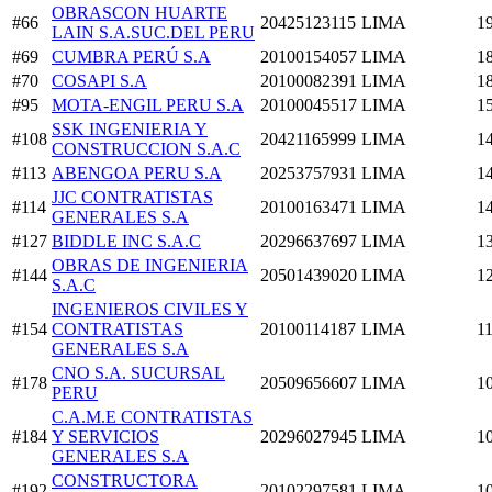
OBRASCON HUARTE
#66
20425123115
LIMA
1
LAIN S.A.SUC.DEL PERU
#69
CUMBRA PERÚ S.A
20100154057
LIMA
1
#70
COSAPI S.A
20100082391
LIMA
1
#95
MOTA-ENGIL PERU S.A
20100045517
LIMA
1
SSK INGENIERIA Y
#108
20421165999
LIMA
1
CONSTRUCCION S.A.C
#113
ABENGOA PERU S.A
20253757931
LIMA
1
JJC CONTRATISTAS
#114
20100163471
LIMA
1
GENERALES S.A
#127
BIDDLE INC S.A.C
20296637697
LIMA
1
OBRAS DE INGENIERIA
#144
20501439020
LIMA
1
S.A.C
INGENIEROS CIVILES Y
#154
CONTRATISTAS
20100114187
LIMA
1
GENERALES S.A
CNO S.A. SUCURSAL
#178
20509656607
LIMA
1
PERU
C.A.M.E CONTRATISTAS
#184
Y SERVICIOS
20296027945
LIMA
1
GENERALES S.A
CONSTRUCTORA
#192
20102297581
LIMA
1