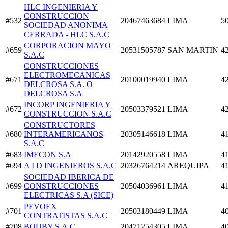
HLC INGENIERIA Y
CONSTRUCCION
#532
20467463684
LIMA
5
SOCIEDAD ANONIMA
CERRADA - HLC S.A.C
CORPORACION MAYO
#659
20531505787
SAN MARTIN
4
S.A.C
CONSTRUCCIONES
ELECTROMECANICAS
#671
20100019940
LIMA
4
DELCROSA S.A. O
DELCROSA S.A
INCORP INGENIERIA Y
#672
20503379521
LIMA
4
CONSTRUCCION S.A.C
CONSTRUCTORES
#680
INTERAMERICANOS
20305146618
LIMA
4
S.A.C
#683
IMECON S.A
20142920558
LIMA
4
#694
A I D INGENIEROS S.A.C
20326764214
AREQUIPA
4
SOCIEDAD IBERICA DE
#699
CONSTRUCCIONES
20504036961
LIMA
4
ELECTRICAS S.A (SICE)
PEVOEX
#701
20503180449
LIMA
4
CONTRATISTAS S.A.C
#708
BOUBY S.A.C
20471254305
LIMA
4