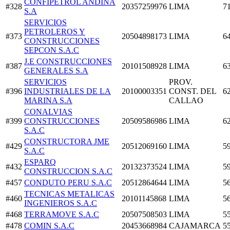
CONFIPETROL ANDINA
#328
20357259976
LIMA
7
S.A
SERVICIOS
PETROLEROS Y
#373
20504898173
LIMA
6
CONSTRUCCIONES
SEPCON S.A.C
J.E CONSTRUCCIONES
#387
20101508928
LIMA
6
GENERALES S.A
SERVICIOS
PROV.
#396
INDUSTRIALES DE LA
20100003351
CONST. DEL
6
MARINA S.A
CALLAO
CONALVIAS
#399
CONSTRUCCIONES
20509586986
LIMA
6
S.A.C
CONSTRUCTORA JME
#429
20512069160
LIMA
5
S.A.C
ESPARQ
#432
20132373524
LIMA
5
CONSTRUCCION S.A.C
#457
CONDUTO PERU S.A.C
20512864644
LIMA
5
TECNICAS METALICAS
#460
20101145868
LIMA
5
INGENIEROS S.A.C
#468
TERRAMOVE S.A.C
20507508503
LIMA
5
#478
COMIN S.A.C
20453668984
CAJAMARCA
5