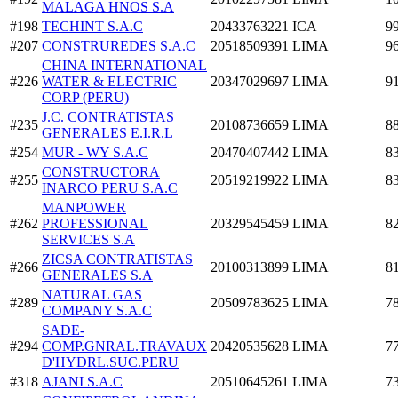
MALAGA HNOS S.A
#198
TECHINT S.A.C
20433763221
ICA
9
#207
CONSTRUREDES S.A.C
20518509391
LIMA
9
CHINA INTERNATIONAL
#226
WATER & ELECTRIC
20347029697
LIMA
9
CORP (PERU)
J.C. CONTRATISTAS
#235
20108736659
LIMA
8
GENERALES E.I.R.L
#254
MUR - WY S.A.C
20470407442
LIMA
8
CONSTRUCTORA
#255
20519219922
LIMA
8
INARCO PERU S.A.C
MANPOWER
#262
PROFESSIONAL
20329545459
LIMA
8
SERVICES S.A
ZICSA CONTRATISTAS
#266
20100313899
LIMA
8
GENERALES S.A
NATURAL GAS
#289
20509783625
LIMA
7
COMPANY S.A.C
SADE-
#294
COMP.GNRAL.TRAVAUX
20420535628
LIMA
7
D'HYDRL.SUC.PERU
#318
AJANI S.A.C
20510645261
LIMA
7