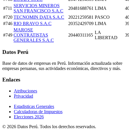
SERVICIOS MINEROS
#711
20481688761
LIMA
4
SAN FRANCISCO S.A.C
#720
TECNOMIN DATA S.A.C
20221259581
PASCO
4
#746
RIO BRAVO S.A.C
20352429709
LIMA
3
MAROSE
LA
#749
CONTRATISTAS
20440311165
3
LIBERTAD
GENERALES S.A.C
Datos Perú
Base de datos de empresas en Perú. Información actualizada sobre
empresas peruanas, sus actividades económicas, directivos y más.
Enlaces
Atribuciones
Privacidad
Estadisticas Generales
Calculadoras de Impuestos
Elecciones 2026
© 2026 Datos Perú. Todos los derechos reservados.