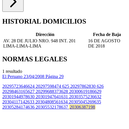
HISTORIAL DOMICILIOS
Dirección
Fecha de Baja
AV. 28 DE JULIO NRO. 948 INT. 201
16 DE AGOSTO
LIMA-LIMA-LIMA
DE 2018
NORMAS LEGALES
1 resultado
El Peruano
23/04/2008
Página 29
20295723646624 20297598474 625 20297862830 626
20298463165627 20299688373628 20300619186629
20301944978630 20301947641631 20303575236632
20304117142633 20304808561634 20305045269635
20305284174636 20305532178637
20306387198