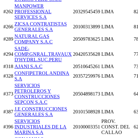
MANPOWER
#262
PROFESSIONAL
20329545459
LIMA
8
SERVICES S.A
ZICSA CONTRATISTAS
#266
20100313899
LIMA
8
GENERALES S.A
NATURAL GAS
#289
20509783625
LIMA
7
COMPANY S.A.C
SADE-
#294
COMP.GNRAL.TRAVAUX
20420535628
LIMA
7
D'HYDRL.SUC.PERU
#318
AJANI S.A.C
20510645261
LIMA
7
CONFIPETROL ANDINA
#328
20357259976
LIMA
7
S.A
SERVICIOS
PETROLEROS Y
#373
20504898173
LIMA
6
CONSTRUCCIONES
SEPCON S.A.C
J.E CONSTRUCCIONES
#387
20101508928
LIMA
6
GENERALES S.A
SERVICIOS
PROV.
#396
INDUSTRIALES DE LA
20100003351
CONST. DEL
6
MARINA S.A
CALLAO