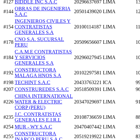
#127
BIDDLE INC S.A.C
20296637697
LIMA
1
OBRAS DE INGENIERIA
#144
20501439020
LIMA
1
S.A.C
INGENIEROS CIVILES Y
#154
CONTRATISTAS
20100114187
LIMA
1
GENERALES S.A
CNO S.A. SUCURSAL
#178
20509656607
LIMA
1
PERU
C.A.M.E CONTRATISTAS
#184
Y SERVICIOS
20296027945
LIMA
1
GENERALES S.A
CONSTRUCTORA
#192
20102297581
LIMA
1
MALAGA HNOS S.A
#198
TECHINT S.A.C
20433763221
ICA
9
#207
CONSTRUREDES S.A.C
20518509391
LIMA
9
CHINA INTERNATIONAL
#226
WATER & ELECTRIC
20347029697
LIMA
9
CORP (PERU)
J.C. CONTRATISTAS
#235
20108736659
LIMA
8
GENERALES E.I.R.L
#254
MUR - WY S.A.C
20470407442
LIMA
8
CONSTRUCTORA
#255
20519219922
LIMA
8
INARCO PERU S.A.C