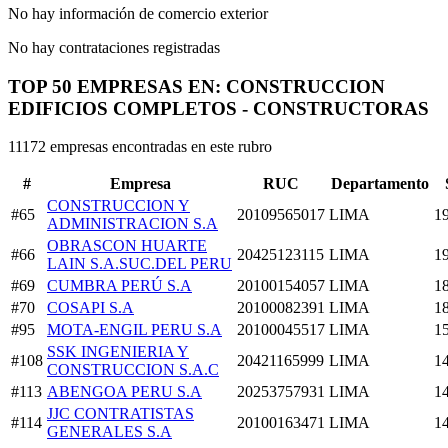
No hay información de comercio exterior
No hay contrataciones registradas
TOP 50 EMPRESAS EN: CONSTRUCCION
EDIFICIOS COMPLETOS - CONSTRUCTORAS
11172 empresas encontradas en este rubro
#
Empresa
RUC
Departamento
CONSTRUCCION Y
#65
20109565017
LIMA
1
ADMINISTRACION S.A
OBRASCON HUARTE
#66
20425123115
LIMA
1
LAIN S.A.SUC.DEL PERU
#69
CUMBRA PERÚ S.A
20100154057
LIMA
1
#70
COSAPI S.A
20100082391
LIMA
1
#95
MOTA-ENGIL PERU S.A
20100045517
LIMA
1
SSK INGENIERIA Y
#108
20421165999
LIMA
1
CONSTRUCCION S.A.C
#113
ABENGOA PERU S.A
20253757931
LIMA
1
JJC CONTRATISTAS
#114
20100163471
LIMA
1
GENERALES S.A