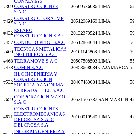
CONALVIAS
#399
CONSTRUCCIONES
20509586986
LIMA
6
S.A.C
CONSTRUCTORA JME
#429
20512069160
LIMA
5
S.A.C
ESPARQ
#432
20132373524
LIMA
5
CONSTRUCCION S.A.C
#457
CONDUTO PERU S.A.C
20512864644
LIMA
5
TECNICAS METALICAS
#460
20101145868
LIMA
5
INGENIEROS S.A.C
#468
TERRAMOVE S.A.C
20507508503
LIMA
5
#478
COMIN S.A.C
20453668984
CAJAMARCA
5
HLC INGENIERIA Y
CONSTRUCCION
#532
20467463684
LIMA
5
SOCIEDAD ANONIMA
CERRADA - HLC S.A.C
CORPORACION MAYO
#659
20531505787
SAN MARTIN
4
S.A.C
CONSTRUCCIONES
ELECTROMECANICAS
#671
20100019940
LIMA
4
DELCROSA S.A. O
DELCROSA S.A
INCORP INGENIERIA Y