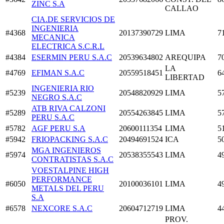
ZINC S.A
CALLAO
CIA.DE SERVICIOS DE
INGENIERIA
#4368
20137390729
LIMA
7
MECANICA
ELECTRICA S.C.R.L
#4384
ESERMIN PERU S.A.C
20539634802
AREQUIPA
7
LA
#4769
EFIMAN S.A.C
20559518451
6
LIBERTAD
INGENIERIA RIO
#5239
20548820929
LIMA
5
NEGRO S.A.C
ATB RIVA CALZONI
#5289
20554263845
LIMA
5
PERU S.A.C
#5782
AGF PERU S.A
20600111354
LIMA
5
#5942
FRIOPACKING S.A.C
20494691524
ICA
5
MGA INGENIEROS
#5974
20538355543
LIMA
4
CONTRATISTAS S.A.C
VOESTALPINE HIGH
PERFORMANCE
#6050
20100036101
LIMA
4
METALS DEL PERU
S.A
#6578
NEXCORE S.A.C
20604712719
LIMA
4
PROV.