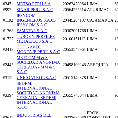
#345
METSO PERU S.A
20262478964
LIMA
6
#997
SINAR PERU S.A.C
20564255514
APURIMAC
3
IPSYCOM
#1192
INGENIEROS S.A.C.-
20445284107
CAJAMARCA
2
IPSYCOM S.A.C
#1368
ESMETAL S.A.C
20302091766
LIMA
2
TUBOS Y PERFILES
#1727
20100151112
LIMA
1
METALICOS S.A.C
COTINAVEC
#2418
20553545961
LIMA
1
MONTAJE PERU S.A.C
METCOM M & S
SOCIEDAD ANONIMA
#2447
20498100245
AREQUIPA
1
CERRADA - MM & S
S.A.C
#3152
UNICONTROL S.A.C
20515146378
LIMA
1
SEDEMI
INTERNACIONAL
SOCIEDAD ANONIMA
#3394
20555748044
LIMA
9
CERRADA - SEDEMI
INTERNACIONAL
S.A.C
PROV.
INDUSTRIAS DEL
#3642
20337682066
CONST. DEL
8