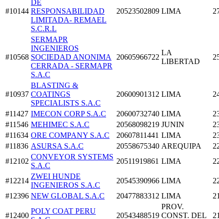
DE
#10144
RESPONSABILIDAD
20523502809
LIMA
2
LIMITADA- REMAEL
S.C.R.L
SERMAPR
INGENIEROS
LA
#10568
SOCIEDAD ANONIMA
20605966722
2
LIBERTAD
CERRADA - SERMAPR
S.A.C
BLASTING &
#10937
COATINGS
20600901312
LIMA
2
SPECIALISTS S.A.C
#11427
IMECON CORP S.A.C
20600732740
LIMA
2
#11546
MEHIMEC S.A.C
20568098219
JUNIN
2
#11634
ORE COMPANY S.A.C
20607811441
LIMA
2
#11836
ASURSA S.A.C
20558675340
AREQUIPA
2
CONVEYOR SYSTEMS
#12102
20511919861
LIMA
2
S.A.C
ZWEI HUNDE
#12214
20545390966
LIMA
2
INGENIEROS S.A.C
#12396
NEW GLOBAL S.A.C
20477883312
LIMA
2
PROV.
POLY COAT PERU
#12400
20543488519
CONST. DEL
2