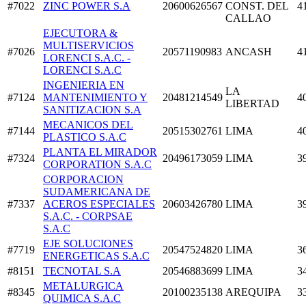
#7022
ZINC POWER S.A
20600626567
CONST. DEL
4
CALLAO
EJECUTORA &
MULTISERVICIOS
#7026
20571190983
ANCASH
4
LORENCI S.A.C. -
LORENCI S.A.C
INGENIERIA EN
LA
#7124
MANTENIMIENTO Y
20481214549
4
LIBERTAD
SANITIZACION S.A
MECANICOS DEL
#7144
20515302761
LIMA
4
PLASTICO S.A.C
PLANTA EL MIRADOR
#7324
20496173059
LIMA
3
CORPORATION S.A.C
CORPORACION
SUDAMERICANA DE
#7337
ACEROS ESPECIALES
20603426780
LIMA
3
S.A.C. - CORPSAE
S.A.C
EJE SOLUCIONES
#7719
20547524820
LIMA
3
ENERGETICAS S.A.C
#8151
TECNOTAL S.A
20546883699
LIMA
3
METALURGICA
#8345
20100235138
AREQUIPA
3
QUIMICA S.A.C