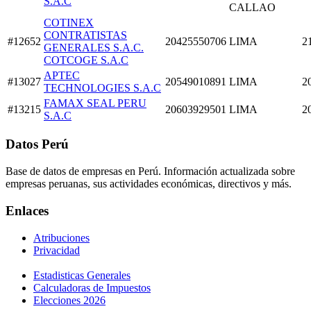
S.A.C
CALLAO
COTINEX
CONTRATISTAS
#12652
20425550706
LIMA
2
GENERALES S.A.C.
COTCOGE S.A.C
APTEC
#13027
20549010891
LIMA
2
TECHNOLOGIES S.A.C
FAMAX SEAL PERU
#13215
20603929501
LIMA
2
S.A.C
Datos Perú
Base de datos de empresas en Perú. Información actualizada sobre
empresas peruanas, sus actividades económicas, directivos y más.
Enlaces
Atribuciones
Privacidad
Estadisticas Generales
Calculadoras de Impuestos
Elecciones 2026