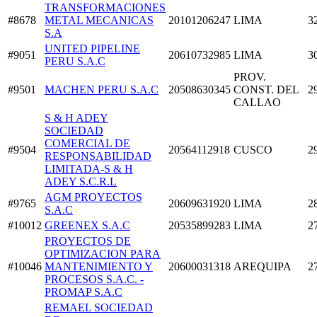
TRANSFORMACIONES
#8678
METAL MECANICAS
20101206247
LIMA
3
S.A
UNITED PIPELINE
#9051
20610732985
LIMA
3
PERU S.A.C
PROV.
#9501
MACHEN PERU S.A.C
20508630345
CONST. DEL
2
CALLAO
S & H ADEY
SOCIEDAD
COMERCIAL DE
#9504
20564112918
CUSCO
2
RESPONSABILIDAD
LIMITADA-S & H
ADEY S.C.R.L
AGM PROYECTOS
#9765
20609631920
LIMA
2
S.A.C
#10012
GREENEX S.A.C
20535899283
LIMA
2
PROYECTOS DE
OPTIMIZACION PARA
#10046
MANTENIMIENTO Y
20600031318
AREQUIPA
2
PROCESOS S.A.C. -
PROMAP S.A.C
REMAEL SOCIEDAD