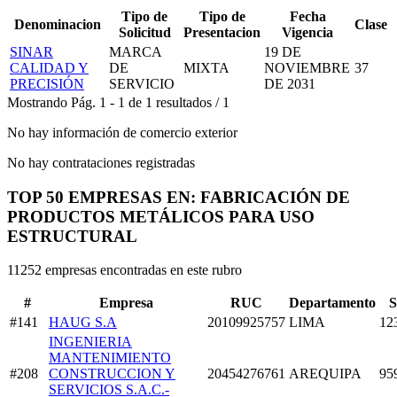
Tipo de
Tipo de
Fecha
Denominacion
Clase
Solicitud
Presentacion
Vigencia
SINAR
MARCA
19 DE
CALIDAD Y
DE
MIXTA
NOVIEMBRE
37
PRECISIÓN
SERVICIO
DE 2031
Mostrando
Pág.
1
-
1
de
1
resultados
/
1
No hay información de comercio exterior
No hay contrataciones registradas
TOP 50 EMPRESAS EN: FABRICACIÓN DE
PRODUCTOS METÁLICOS PARA USO
ESTRUCTURAL
11252 empresas encontradas en este rubro
#
Empresa
RUC
Departamento
S
#141
HAUG S.A
20109925757
LIMA
12
INGENIERIA
MANTENIMIENTO
#208
CONSTRUCCION Y
20454276761
AREQUIPA
95
SERVICIOS S.A.C.-