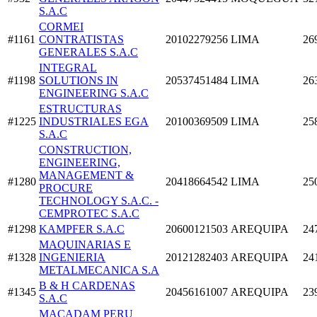
S.A.C
CORMEI
#1161
CONTRATISTAS
20102279256
LIMA
26
GENERALES S.A.C
INTEGRAL
#1198
SOLUTIONS IN
20537451484
LIMA
26
ENGINEERING S.A.C
ESTRUCTURAS
#1225
INDUSTRIALES EGA
20100369509
LIMA
25
S.A.C
CONSTRUCTION,
ENGINEERING,
MANAGEMENT &
#1280
20418664542
LIMA
25
PROCURE
TECHNOLOGY S.A.C. -
CEMPROTEC S.A.C
#1298
KAMPFER S.A.C
20600121503
AREQUIPA
24
MAQUINARIAS E
#1328
INGENIERIA
20121282403
AREQUIPA
24
METALMECANICA S.A
B & H CARDENAS
#1345
20456161007
AREQUIPA
23
S.A.C
MACADAM PERU