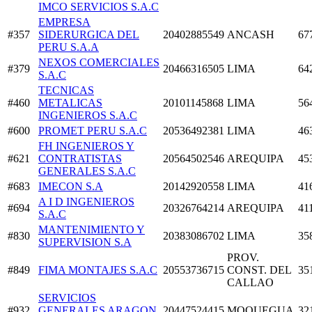
IMCO SERVICIOS S.A.C
EMPRESA
#357
SIDERURGICA DEL
20402885549
ANCASH
67
PERU S.A.A
NEXOS COMERCIALES
#379
20466316505
LIMA
64
S.A.C
TECNICAS
#460
METALICAS
20101145868
LIMA
56
INGENIEROS S.A.C
#600
PROMET PERU S.A.C
20536492381
LIMA
46
FH INGENIEROS Y
#621
CONTRATISTAS
20564502546
AREQUIPA
45
GENERALES S.A.C
#683
IMECON S.A
20142920558
LIMA
41
A I D INGENIEROS
#694
20326764214
AREQUIPA
41
S.A.C
MANTENIMIENTO Y
#830
20383086702
LIMA
35
SUPERVISION S.A
PROV.
#849
FIMA MONTAJES S.A.C
20553736715
CONST. DEL
35
CALLAO
SERVICIOS
#932
GENERALES ARAGON
20447524415
MOQUEGUA
32