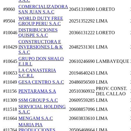
S.A.C
COMERCIALIZADORA
#9060
20451319800
LORETO
SAN JUAN S.A.C
WORLD DUTY FREE
#9504
20251352292
LIMA
GROUP PERU S.A.C
DISTRIBUCIONES
#10046
20366131222
LORETO
QUISPE S.A.C
CONSTRUCTORA E
#10429
INVERSIONES L & K
20482531301
LIMA
S.A.C
GRUPO DON SHALO
#10645
20610246690
LAMBAYEQUE
E.I.R.L
LA CANASTERIA
#10653
20194640243
LIMA
S.C.R.L
#11049
GESA CENTRO S.A.C
20486056569
LIMA
PROV. CONST.
#11156
PENTARAMA S.A
20510360932
DEL CALLAO
#11309
SSM GROUP S.A.C
20609559285
LIMA
SERVICIAL HOLDING
#11518
20608857096
LIMA
S.A.C
#11664
MENGAM S.A.C
20603833610
LIMA
MARIA PIA
#11764
PRODUCCIONES
20506468664
LIMA