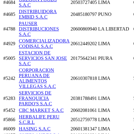
#4684
20503727405
LIMA
S.A.C
DISTRIBUIDORA
#4685
20485180797
PUNO
EMBID S.A.C
PAUSER
#4788
DISTRIBUCIONES
20600869940
LA LIBERTAD
S.A.C
COMERCIALIZADORA
#4929
20612449202
LIMA
CODISAL S.A.C
ESTACION DE
#5005
SERVICIOS SAN JOSE
20175642341
PIURA
S.A.C
CORPORACION
PERUANA DE
#5242
20610307818
LIMA
ALIMENTOS
VILLEGAS S.A.C
SERVICIOS DE
#5283
FRANQUICIA
20381788491
LIMA
PARDO'S S.A.C
#5452
CBC MARKET S.A.C
20602081061
LIMA
HERBALIFE PERU
#5866
20512759778
LIMA
S.C.R.L
#6009
HASING S.A.C
20601381347
LIMA