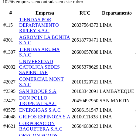
10256 empresas encontradas en este rubro
#
Empresa
RUC
Departamento
TIENDAS POR
#115
DEPARTAMENTO
20337564373
LIMA
RIPLEY S.A.C
AGROMIN LA BONITA
#301
20518770471
LIMA
S.A.C
TIENDAS ARUMA
#1307
20600657888
LIMA
S.A.C
UNIVERSIDAD
#2002
CATOLICA SEDES
20505378629
LIMA
SAPIENTIAE
COMERCIAL MONT
#2027
20101920721
LIMA
S.A.C
#2395
SAN ROQUE S.A
20103342091
LAMBAYEQUE
DON POLLO
#2477
20450497950
SAN MARTIN
TROPICAL S.A.C
#3575
ENERGIGAS S.A.C
20506151547
LIMA
#4048
GRIFOS ESPINOZA S.A
20100111838
LIMA
CORPORACION
#4621
20504680623
LIMA
BAGUETERA S.A.C
OREGON FOODS