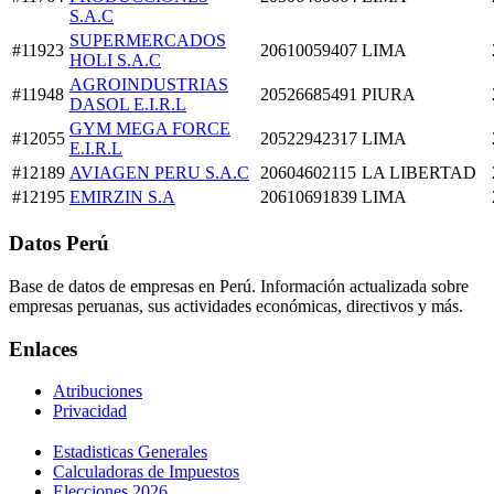
S.A.C
SUPERMERCADOS
#11923
20610059407
LIMA
HOLI S.A.C
AGROINDUSTRIAS
#11948
20526685491
PIURA
DASOL E.I.R.L
GYM MEGA FORCE
#12055
20522942317
LIMA
E.I.R.L
#12189
AVIAGEN PERU S.A.C
20604602115
LA LIBERTAD
#12195
EMIRZIN S.A
20610691839
LIMA
Datos Perú
Base de datos de empresas en Perú. Información actualizada sobre
empresas peruanas, sus actividades económicas, directivos y más.
Enlaces
Atribuciones
Privacidad
Estadisticas Generales
Calculadoras de Impuestos
Elecciones 2026