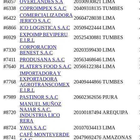
#6057
OVERLANDES S.A
20100930821
LIMA
#6338
COPROIMPEX S.A.C
20409318135
TUMBES
COMERCIALIZADORA
#6422
20604728038
LIMA
JERICO S.A.C
#6866
ICO LOGISTICA S.A.C
20509422444
LIMA
EXPOIMP BEVIPERU
#6929
20525430881
TUMBES
E.I.R.L
CORPORACION
#7330
20203599430
LIMA
BENEST S.A.C
#7411
PRODUSANA S.A.C
20563468646
LIMA
#7640
PLATER'S FOOD S.A.C
20566122384
LIMA
IMPORTADORA Y
EXPORTADORA
#7768
20409444866
TUMBES
AGROTRANSCOMEX
E.I.R.L
#7989
PASTINOR S.A.C
20602362656
PIURA
MANUEL MUÑOZ
NAJAR S.A.C.
#8720
20100187494
AREQUIPA
INDUSTRIA LICO
RERA
#8724
YAVA S.A.C
20107034413
LIMA
CAFÉ MONTEVERDE
#8741
20479692476
AMAZONAS