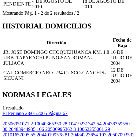
4 DE AGOSTO DE
18 DE AGOSTO DE
PENDIENTE
2010
2010
Mostrando
Pág.
1
-
2
de
2
resultados
/
2
HISTORIAL DOMICILIOS
Fecha de
Dirección
Baja
JR. JOSE DOMINGO CHOQUEHUANCA KM. 1.8
16 DE
URB. TAPARACHI PUNO-SAN ROMAN-
JULIO DE
JULIACA
2004
12 DE
CAL.COMERCIO NRO. 234 CUSCO-CANCHIS-
JULIO DE
SICUANI
2004
NORMAS LEGALES
1 resultado
El Peruano
28/01/2005
Página 67
20506951071 2 10040365350 28 10419231342 54 20438359550
80 20483944935 106 20506995362 3 10062255001 29
20101657095 55 20440199578 81 20484223654 107 20507093532