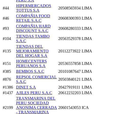
PERU S.A
HIPERMERCADOS
#44
20508565934
LIMA
TOTTUS S.A
COMPAÑIA FOOD
#46
20608300393
LIMA
RETAIL S.A.C
COMPAÑIA HARD
#93
20608280333
LIMA
DISCOUNT S.A.C
TIENDAS TAMBO
#104
20563529378
LIMA
S.A.C
TIENDAS DEL
#135
MEJORAMIENTO
20112273922
LIMA
DEL HOGAR S.A
HOMECENTERS
#151
20536557858
LIMA
PERUANOS S.A
#385
BEMBOS S.A.C
20101087647
LIMA
REPSOL COMERCIAL
#876
20503840121
LIMA
S.A.C
#1386
DINET S.A
20427919111
LIMA
#1437
AJILES PERU S.A.C
20612232203
LIMA
TRANSMARINA DEL
PERU SOCIEDAD
#2199
ANONIMA CERRADA
20601543053
ICA
- TRANSMARINA