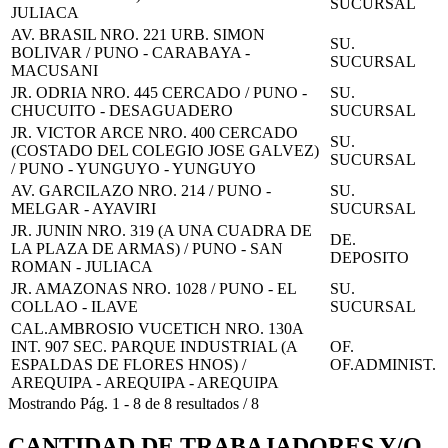
SUCURSAL
JULIACA
AV. BRASIL NRO. 221 URB. SIMON
SU.
BOLIVAR / PUNO - CARABAYA -
SUCURSAL
MACUSANI
JR. ODRIA NRO. 445 CERCADO / PUNO -
SU.
CHUCUITO - DESAGUADERO
SUCURSAL
JR. VICTOR ARCE NRO. 400 CERCADO
SU.
(COSTADO DEL COLEGIO JOSE GALVEZ)
SUCURSAL
/ PUNO - YUNGUYO - YUNGUYO
AV. GARCILAZO NRO. 214 / PUNO -
SU.
MELGAR - AYAVIRI
SUCURSAL
JR. JUNIN NRO. 319 (A UNA CUADRA DE
DE.
LA PLAZA DE ARMAS) / PUNO - SAN
DEPOSITO
ROMAN - JULIACA
JR. AMAZONAS NRO. 1028 / PUNO - EL
SU.
COLLAO - ILAVE
SUCURSAL
CAL.AMBROSIO VUCETICH NRO. 130A
INT. 907 SEC. PARQUE INDUSTRIAL (A
OF.
ESPALDAS DE FLORES HNOS) /
OF.ADMINIST.
AREQUIPA - AREQUIPA - AREQUIPA
Mostrando
Pág.
1
-
8
de
8
resultados
/
8
CANTIDAD DE TRABAJADORES Y/O