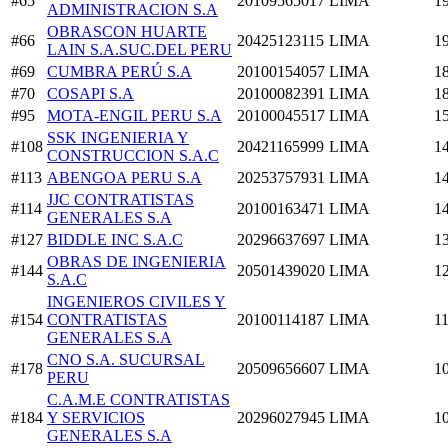
#65
20109565017
LIMA
1
ADMINISTRACION S.A
OBRASCON HUARTE
#66
20425123115
LIMA
1
LAIN S.A.SUC.DEL PERU
#69
CUMBRA PERÚ S.A
20100154057
LIMA
1
#70
COSAPI S.A
20100082391
LIMA
1
#95
MOTA-ENGIL PERU S.A
20100045517
LIMA
1
SSK INGENIERIA Y
#108
20421165999
LIMA
1
CONSTRUCCION S.A.C
#113
ABENGOA PERU S.A
20253757931
LIMA
1
JJC CONTRATISTAS
#114
20100163471
LIMA
1
GENERALES S.A
#127
BIDDLE INC S.A.C
20296637697
LIMA
1
OBRAS DE INGENIERIA
#144
20501439020
LIMA
1
S.A.C
INGENIEROS CIVILES Y
#154
CONTRATISTAS
20100114187
LIMA
1
GENERALES S.A
CNO S.A. SUCURSAL
#178
20509656607
LIMA
1
PERU
C.A.M.E CONTRATISTAS
#184
Y SERVICIOS
20296027945
LIMA
1
GENERALES S.A