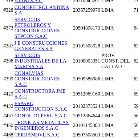
#318
AJANI S.A.C
20510645261
LIMA
7
CONFIPETROL ANDINA
#328
20357259976
LIMA
7
S.A
SERVICIOS
PETROLEROS Y
#373
20504898173
LIMA
6
CONSTRUCCIONES
SEPCON S.A.C
J.E CONSTRUCCIONES
#387
20101508928
LIMA
6
GENERALES S.A
SERVICIOS
PROV.
#396
INDUSTRIALES DE LA
20100003351
CONST. DEL
6
MARINA S.A
CALLAO
CONALVIAS
#399
CONSTRUCCIONES
20509586986
LIMA
6
S.A.C
CONSTRUCTORA JME
#429
20512069160
LIMA
5
S.A.C
ESPARQ
#432
20132373524
LIMA
5
CONSTRUCCION S.A.C
#457
CONDUTO PERU S.A.C
20512864644
LIMA
5
TECNICAS METALICAS
#460
20101145868
LIMA
5
INGENIEROS S.A.C
#468
TERRAMOVE S.A.C
20507508503
LIMA
5