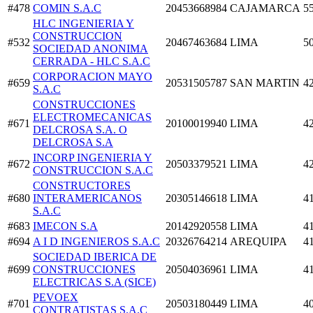
#478
COMIN S.A.C
20453668984
CAJAMARCA
5
HLC INGENIERIA Y
CONSTRUCCION
#532
20467463684
LIMA
5
SOCIEDAD ANONIMA
CERRADA - HLC S.A.C
CORPORACION MAYO
#659
20531505787
SAN MARTIN
4
S.A.C
CONSTRUCCIONES
ELECTROMECANICAS
#671
20100019940
LIMA
4
DELCROSA S.A. O
DELCROSA S.A
INCORP INGENIERIA Y
#672
20503379521
LIMA
4
CONSTRUCCION S.A.C
CONSTRUCTORES
#680
INTERAMERICANOS
20305146618
LIMA
4
S.A.C
#683
IMECON S.A
20142920558
LIMA
4
#694
A I D INGENIEROS S.A.C
20326764214
AREQUIPA
4
SOCIEDAD IBERICA DE
#699
CONSTRUCCIONES
20504036961
LIMA
4
ELECTRICAS S.A (SICE)
PEVOEX
#701
20503180449
LIMA
4
CONTRATISTAS S.A.C