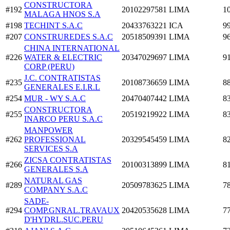
CONSTRUCTORA
#192
20102297581
LIMA
1
MALAGA HNOS S.A
#198
TECHINT S.A.C
20433763221
ICA
9
#207
CONSTRUREDES S.A.C
20518509391
LIMA
9
CHINA INTERNATIONAL
#226
WATER & ELECTRIC
20347029697
LIMA
9
CORP (PERU)
J.C. CONTRATISTAS
#235
20108736659
LIMA
8
GENERALES E.I.R.L
#254
MUR - WY S.A.C
20470407442
LIMA
8
CONSTRUCTORA
#255
20519219922
LIMA
8
INARCO PERU S.A.C
MANPOWER
#262
PROFESSIONAL
20329545459
LIMA
8
SERVICES S.A
ZICSA CONTRATISTAS
#266
20100313899
LIMA
8
GENERALES S.A
NATURAL GAS
#289
20509783625
LIMA
7
COMPANY S.A.C
SADE-
#294
COMP.GNRAL.TRAVAUX
20420535628
LIMA
7
D'HYDRL.SUC.PERU