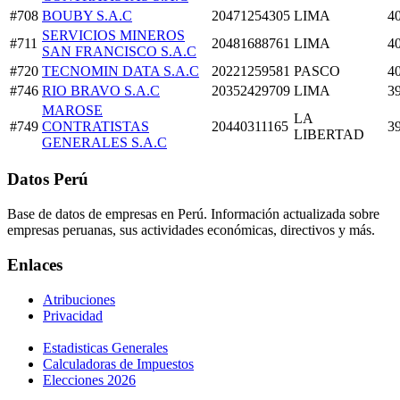
#708
BOUBY S.A.C
20471254305
LIMA
4
SERVICIOS MINEROS
#711
20481688761
LIMA
4
SAN FRANCISCO S.A.C
#720
TECNOMIN DATA S.A.C
20221259581
PASCO
4
#746
RIO BRAVO S.A.C
20352429709
LIMA
3
MAROSE
LA
#749
CONTRATISTAS
20440311165
3
LIBERTAD
GENERALES S.A.C
Datos Perú
Base de datos de empresas en Perú. Información actualizada sobre
empresas peruanas, sus actividades económicas, directivos y más.
Enlaces
Atribuciones
Privacidad
Estadisticas Generales
Calculadoras de Impuestos
Elecciones 2026