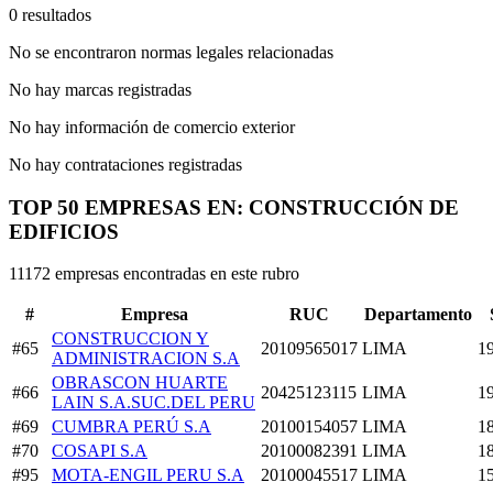
0 resultados
No se encontraron normas legales relacionadas
No hay marcas registradas
No hay información de comercio exterior
No hay contrataciones registradas
TOP 50 EMPRESAS EN: CONSTRUCCIÓN DE
EDIFICIOS
11172 empresas encontradas en este rubro
#
Empresa
RUC
Departamento
CONSTRUCCION Y
#65
20109565017
LIMA
1
ADMINISTRACION S.A
OBRASCON HUARTE
#66
20425123115
LIMA
1
LAIN S.A.SUC.DEL PERU
#69
CUMBRA PERÚ S.A
20100154057
LIMA
1
#70
COSAPI S.A
20100082391
LIMA
1
#95
MOTA-ENGIL PERU S.A
20100045517
LIMA
1