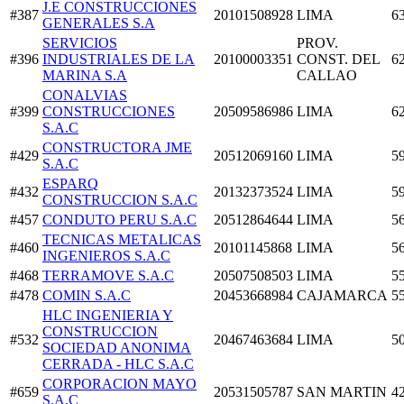
J.E CONSTRUCCIONES
#387
20101508928
LIMA
6
GENERALES S.A
SERVICIOS
PROV.
#396
INDUSTRIALES DE LA
20100003351
CONST. DEL
6
MARINA S.A
CALLAO
CONALVIAS
#399
CONSTRUCCIONES
20509586986
LIMA
6
S.A.C
CONSTRUCTORA JME
#429
20512069160
LIMA
5
S.A.C
ESPARQ
#432
20132373524
LIMA
5
CONSTRUCCION S.A.C
#457
CONDUTO PERU S.A.C
20512864644
LIMA
5
TECNICAS METALICAS
#460
20101145868
LIMA
5
INGENIEROS S.A.C
#468
TERRAMOVE S.A.C
20507508503
LIMA
5
#478
COMIN S.A.C
20453668984
CAJAMARCA
5
HLC INGENIERIA Y
CONSTRUCCION
#532
20467463684
LIMA
5
SOCIEDAD ANONIMA
CERRADA - HLC S.A.C
CORPORACION MAYO
#659
20531505787
SAN MARTIN
4
S.A.C