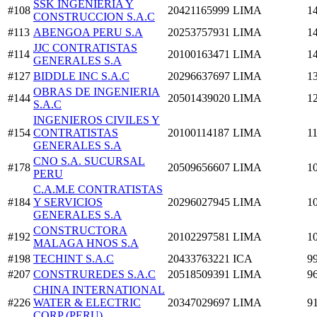
SSK INGENIERIA Y
#108
20421165999
LIMA
1
CONSTRUCCION S.A.C
#113
ABENGOA PERU S.A
20253757931
LIMA
1
JJC CONTRATISTAS
#114
20100163471
LIMA
1
GENERALES S.A
#127
BIDDLE INC S.A.C
20296637697
LIMA
1
OBRAS DE INGENIERIA
#144
20501439020
LIMA
1
S.A.C
INGENIEROS CIVILES Y
#154
CONTRATISTAS
20100114187
LIMA
1
GENERALES S.A
CNO S.A. SUCURSAL
#178
20509656607
LIMA
1
PERU
C.A.M.E CONTRATISTAS
#184
Y SERVICIOS
20296027945
LIMA
1
GENERALES S.A
CONSTRUCTORA
#192
20102297581
LIMA
1
MALAGA HNOS S.A
#198
TECHINT S.A.C
20433763221
ICA
9
#207
CONSTRUREDES S.A.C
20518509391
LIMA
9
CHINA INTERNATIONAL
#226
WATER & ELECTRIC
20347029697
LIMA
9
CORP (PERU)