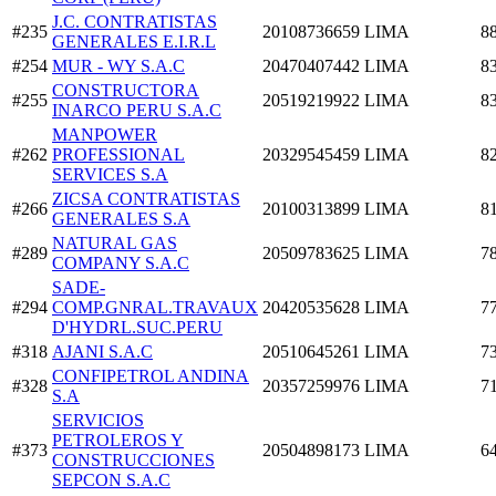
J.C. CONTRATISTAS
#235
20108736659
LIMA
8
GENERALES E.I.R.L
#254
MUR - WY S.A.C
20470407442
LIMA
8
CONSTRUCTORA
#255
20519219922
LIMA
8
INARCO PERU S.A.C
MANPOWER
#262
PROFESSIONAL
20329545459
LIMA
8
SERVICES S.A
ZICSA CONTRATISTAS
#266
20100313899
LIMA
8
GENERALES S.A
NATURAL GAS
#289
20509783625
LIMA
7
COMPANY S.A.C
SADE-
#294
COMP.GNRAL.TRAVAUX
20420535628
LIMA
7
D'HYDRL.SUC.PERU
#318
AJANI S.A.C
20510645261
LIMA
7
CONFIPETROL ANDINA
#328
20357259976
LIMA
7
S.A
SERVICIOS
PETROLEROS Y
#373
20504898173
LIMA
6
CONSTRUCCIONES
SEPCON S.A.C