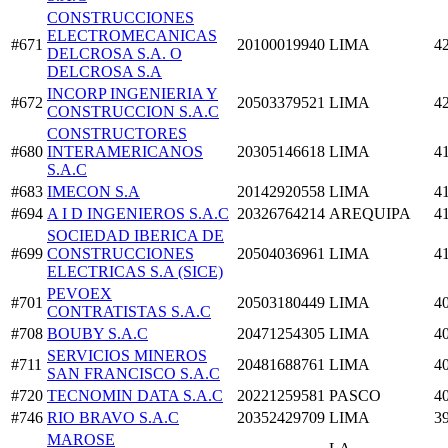
CONSTRUCCIONES
ELECTROMECANICAS
#671
20100019940
LIMA
4
DELCROSA S.A. O
DELCROSA S.A
INCORP INGENIERIA Y
#672
20503379521
LIMA
4
CONSTRUCCION S.A.C
CONSTRUCTORES
#680
INTERAMERICANOS
20305146618
LIMA
4
S.A.C
#683
IMECON S.A
20142920558
LIMA
4
#694
A I D INGENIEROS S.A.C
20326764214
AREQUIPA
4
SOCIEDAD IBERICA DE
#699
CONSTRUCCIONES
20504036961
LIMA
4
ELECTRICAS S.A (SICE)
PEVOEX
#701
20503180449
LIMA
4
CONTRATISTAS S.A.C
#708
BOUBY S.A.C
20471254305
LIMA
4
SERVICIOS MINEROS
#711
20481688761
LIMA
4
SAN FRANCISCO S.A.C
#720
TECNOMIN DATA S.A.C
20221259581
PASCO
4
#746
RIO BRAVO S.A.C
20352429709
LIMA
3
MAROSE