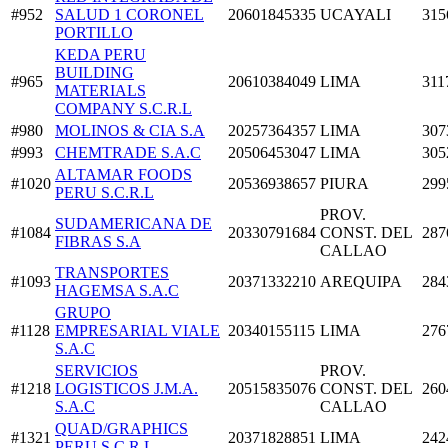
#952
SALUD 1 CORONEL
20601845335
UCAYALI
315
PORTILLO
KEDA PERU
BUILDING
#965
20610384049
LIMA
311
MATERIALS
COMPANY S.C.R.L
#980
MOLINOS & CIA S.A
20257364357
LIMA
307
#993
CHEMTRADE S.A.C
20506453047
LIMA
305
ALTAMAR FOODS
#1020
20536938657
PIURA
299
PERU S.C.R.L
PROV.
SUDAMERICANA DE
#1084
20330791684
CONST. DEL
287
FIBRAS S.A
CALLAO
TRANSPORTES
#1093
20371332210
AREQUIPA
284
HAGEMSA S.A.C
GRUPO
#1128
EMPRESARIAL VIALE
20340155115
LIMA
276
S.A.C
SERVICIOS
PROV.
#1218
LOGISTICOS J.M.A.
20515835076
CONST. DEL
260
S.A.C
CALLAO
QUAD/GRAPHICS
#1321
20371828851
LIMA
242
PERU S.C.R.L