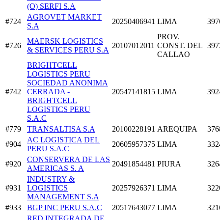
(O) SERFI S.A
AGROVET MARKET
#724
20250406941
LIMA
397
S.A
PROV.
MAERSK LOGISTICS
#726
20107012011
CONST. DEL
397
& SERVICES PERU S.A
CALLAO
BRIGHTCELL
LOGISTICS PERU
SOCIEDAD ANONIMA
#742
CERRADA -
20547141815
LIMA
392
BRIGHTCELL
LOGISTICS PERU
S.A.C
#779
TRANSALTISA S.A
20100228191
AREQUIPA
376
AC LOGISTICA DEL
#904
20605957375
LIMA
332
PERU S.A.C
CONSERVERA DE LAS
#920
20491854481
PIURA
326
AMERICAS S. A
INDUSTRY &
#931
LOGISTICS
20257926371
LIMA
322
MANAGEMENT S.A
#933
BGP INC PERU S.A.C
20517643077
LIMA
321
RED INTEGRADA DE