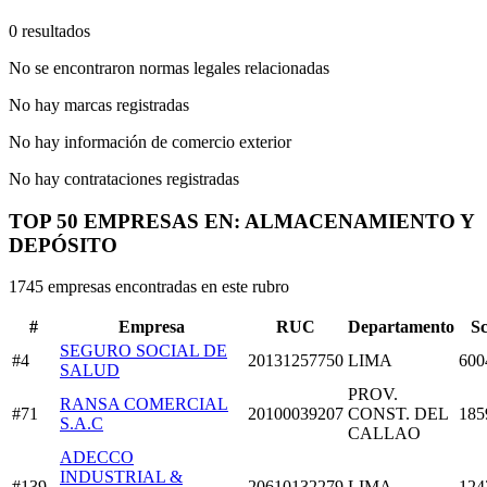
0 resultados
No se encontraron normas legales relacionadas
No hay marcas registradas
No hay información de comercio exterior
No hay contrataciones registradas
TOP 50 EMPRESAS EN: ALMACENAMIENTO Y
DEPÓSITO
1745 empresas encontradas en este rubro
#
Empresa
RUC
Departamento
S
SEGURO SOCIAL DE
#4
20131257750
LIMA
600
SALUD
PROV.
RANSA COMERCIAL
#71
20100039207
CONST. DEL
185
S.A.C
CALLAO
ADECCO
INDUSTRIAL &
#139
20610132279
LIMA
124