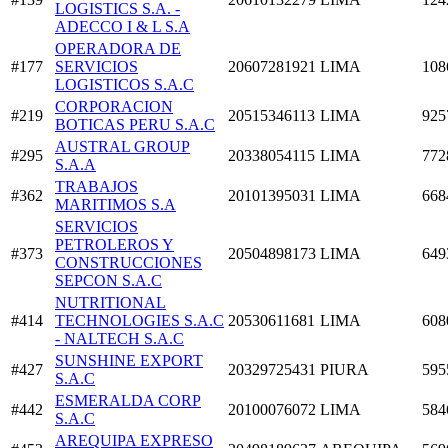
LOGISTICS S.A. -
ADECCO I & L S.A
OPERADORA DE
#177
SERVICIOS
20607281921
LIMA
108
LOGISTICOS S.A.C
CORPORACION
#219
20515346113
LIMA
925
BOTICAS PERU S.A.C
AUSTRAL GROUP
#295
20338054115
LIMA
772
S.A.A
TRABAJOS
#362
20101395031
LIMA
668
MARITIMOS S.A
SERVICIOS
PETROLEROS Y
#373
20504898173
LIMA
649
CONSTRUCCIONES
SEPCON S.A.C
NUTRITIONAL
#414
TECHNOLOGIES S.A.C
20530611681
LIMA
608
- NALTECH S.A.C
SUNSHINE EXPORT
#427
20329725431
PIURA
595
S.A.C
ESMERALDA CORP
#442
20100076072
LIMA
584
S.A.C
AREQUIPA EXPRESO