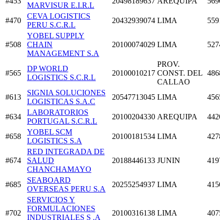
#453
20498189637
AREQUIPA
569
MARVISUR E.I.R.L
CEVA LOGISTICS
#470
20432939074
LIMA
559
PERU S.C.R.L
YOBEL SUPPLY
#508
CHAIN
20100074029
LIMA
527
MANAGEMENT S.A
PROV.
DP WORLD
#565
20100010217
CONST. DEL
486
LOGISTICS S.C.R.L
CALLAO
SIGNIA SOLUCIONES
#613
20547713045
LIMA
456
LOGISTICAS S.A.C
LABORATORIOS
#634
20100204330
AREQUIPA
442
PORTUGAL S.C.R.L
YOBEL SCM
#658
20100181534
LIMA
427
LOGISTICS S.A
RED INTEGRADA DE
#674
SALUD
20188446133
JUNIN
419
CHANCHAMAYO
SEABOARD
#685
20255254937
LIMA
415
OVERSEAS PERU S.A
SERVICIOS Y
FORMULACIONES
#702
20100316138
LIMA
407
INDUSTRIALES S .A