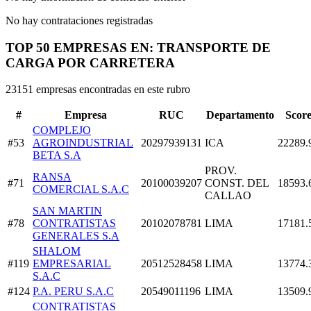
No hay contrataciones registradas
TOP 50 EMPRESAS EN: TRANSPORTE DE
CARGA POR CARRETERA
23151 empresas encontradas en este rubro
#
Empresa
RUC
Departamento
Scor
COMPLEJO
#53
AGROINDUSTRIAL
20297939131
ICA
22289.
BETA S.A
PROV.
RANSA
#71
20100039207
CONST. DEL
18593.
COMERCIAL S.A.C
CALLAO
SAN MARTIN
#78
CONTRATISTAS
20102078781
LIMA
17181.
GENERALES S.A
SHALOM
#119
EMPRESARIAL
20512528458
LIMA
13774.
S.A.C
#124
P.A. PERU S.A.C
20549011196
LIMA
13509.
CONTRATISTAS