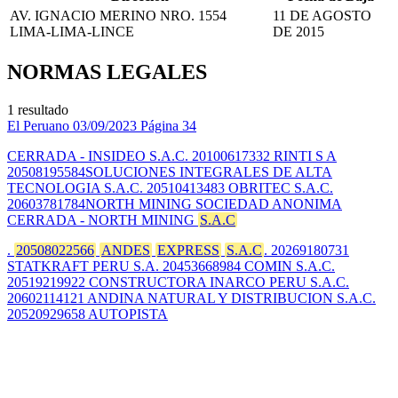
AV. IGNACIO MERINO NRO. 1554
11 DE AGOSTO
LIMA-LIMA-LINCE
DE 2015
NORMAS LEGALES
1 resultado
El Peruano
03/09/2023
Página 34
CERRADA - INSIDEO S.A.C. 20100617332 RINTI S A
20508195584SOLUCIONES INTEGRALES DE ALTA
TECNOLOGIA S.A.C. 20510413483 OBRITEC S.A.C.
20603781784NORTH MINING SOCIEDAD ANONIMA
CERRADA - NORTH MINING
S.A.C
.
20508022566
ANDES
EXPRESS
S.A.C
. 20269180731
STATKRAFT PERU S.A. 20453668984 COMIN S.A.C.
20519219922 CONSTRUCTORA INARCO PERU S.A.C.
20602114121 ANDINA NATURAL Y DISTRIBUCION S.A.C.
20520929658 AUTOPISTA