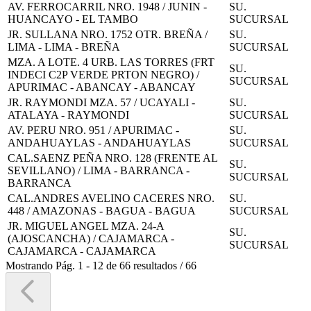
AV. FERROCARRIL NRO. 1948 / JUNIN -
SU.
HUANCAYO - EL TAMBO
SUCURSAL
JR. SULLANA NRO. 1752 OTR. BREÑA /
SU.
LIMA - LIMA - BREÑA
SUCURSAL
MZA. A LOTE. 4 URB. LAS TORRES (FRT
SU.
INDECI C2P VERDE PRTON NEGRO) /
SUCURSAL
APURIMAC - ABANCAY - ABANCAY
JR. RAYMONDI MZA. 57 / UCAYALI -
SU.
ATALAYA - RAYMONDI
SUCURSAL
AV. PERU NRO. 951 / APURIMAC -
SU.
ANDAHUAYLAS - ANDAHUAYLAS
SUCURSAL
CAL.SAENZ PEÑA NRO. 128 (FRENTE AL
SU.
SEVILLANO) / LIMA - BARRANCA -
SUCURSAL
BARRANCA
CAL.ANDRES AVELINO CACERES NRO.
SU.
448 / AMAZONAS - BAGUA - BAGUA
SUCURSAL
JR. MIGUEL ANGEL MZA. 24-A
SU.
(AJOSCANCHA) / CAJAMARCA -
SUCURSAL
CAJAMARCA - CAJAMARCA
Mostrando
Pág.
1
-
12
de
66
resultados
/
66