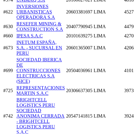
INVERSIONES
#622
URBANISTICAS
20603381697
LIMA
4527
OPERADORA S.A
RESEFER MINING &
#630
20407790945
LIMA
4479
CONSTRUCTION S.A
#660
IPESA S.A.C
20101639275
LIMA
4270
INETUM ESPAÑA,
#673
S.A. - SUCURSAL EN
20601365007
LIMA
4206
PERU
SOCIEDAD IBERICA
DE
#699
CONSTRUCCIONES
20504036961
LIMA
4101
ELECTRICAS S.A
(SICE)
REPRESENTACIONES
#725
20306637305
LIMA
3973
MARTIN S.A.C
BRIGHTCELL
LOGISTICS PERU
SOCIEDAD
#742
ANONIMA CERRADA
20547141815
LIMA
3924
- BRIGHTCELL
LOGISTICS PERU
S.A.C