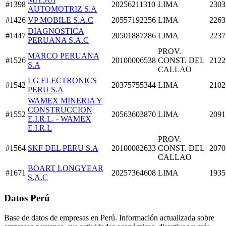
#1398
20256211310
LIMA
2303
AUTOMOTRIZ S.A
#1426
VP MOBILE S.A.C
20557192256
LIMA
2263
DIAGNOSTICA
#1447
20501887286
LIMA
2237
PERUANA S.A.C
PROV.
MARCO PERUANA
#1526
20100006538
CONST. DEL
2122
S.A
CALLAO
LG ELECTRONICS
#1542
20375755344
LIMA
2102
PERU S.A
WAMEX MINERIA Y
CONSTRUCCION
#1552
20563603870
LIMA
2091
E.I.R.L. - WAMEX
E.I.R.L
PROV.
#1564
SKF DEL PERU S.A
20100082633
CONST. DEL
2070
CALLAO
BOART LONGYEAR
#1671
20257364608
LIMA
1935
S.A.C
Datos Perú
Base de datos de empresas en Perú. Información actualizada sobre