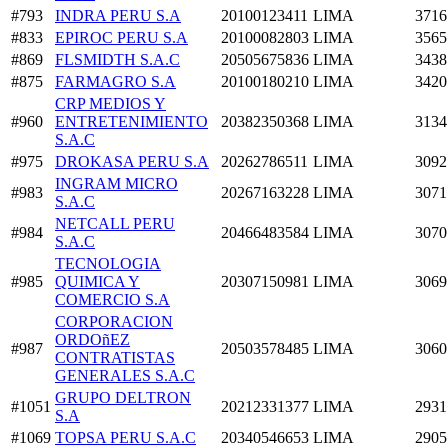
#793
INDRA PERU S.A
20100123411
LIMA
3716
#833
EPIROC PERU S.A
20100082803
LIMA
3565
#869
FLSMIDTH S.A.C
20505675836
LIMA
3438
#875
FARMAGRO S.A
20100180210
LIMA
3420
CRP MEDIOS Y
#960
ENTRETENIMIENTO
20382350368
LIMA
3134
S.A.C
#975
DROKASA PERU S.A
20262786511
LIMA
3092
INGRAM MICRO
#983
20267163228
LIMA
3071
S.A.C
NETCALL PERU
#984
20466483584
LIMA
3070
S.A.C
TECNOLOGIA
#985
QUIMICA Y
20307150981
LIMA
3069
COMERCIO S.A
CORPORACION
ORDOñEZ
#987
20503578485
LIMA
3060
CONTRATISTAS
GENERALES S.A.C
GRUPO DELTRON
#1051
20212331377
LIMA
2931
S.A
#1069
TOPSA PERU S.A.C
20340546653
LIMA
2905