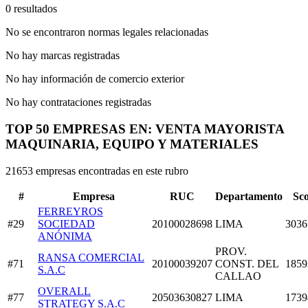
0 resultados
No se encontraron normas legales relacionadas
No hay marcas registradas
No hay información de comercio exterior
No hay contrataciones registradas
TOP 50 EMPRESAS EN: VENTA MAYORISTA
MAQUINARIA, EQUIPO Y MATERIALES
21653 empresas encontradas en este rubro
#
Empresa
RUC
Departamento
Sc
FERREYROS
#29
SOCIEDAD
20100028698
LIMA
3036
ANÓNIMA
PROV.
RANSA COMERCIAL
#71
20100039207
CONST. DEL
1859
S.A.C
CALLAO
OVERALL
#77
20503630827
LIMA
1739
STRATEGY S.A.C