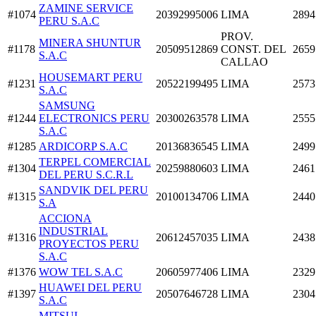
ZAMINE SERVICE
#1074
20392995006
LIMA
2894
PERU S.A.C
PROV.
MINERA SHUNTUR
#1178
20509512869
CONST. DEL
2659
S.A.C
CALLAO
HOUSEMART PERU
#1231
20522199495
LIMA
2573
S.A.C
SAMSUNG
#1244
ELECTRONICS PERU
20300263578
LIMA
2555
S.A.C
#1285
ARDICORP S.A.C
20136836545
LIMA
2499
TERPEL COMERCIAL
#1304
20259880603
LIMA
2461
DEL PERU S.C.R.L
SANDVIK DEL PERU
#1315
20100134706
LIMA
2440
S.A
ACCIONA
INDUSTRIAL
#1316
20612457035
LIMA
2438
PROYECTOS PERU
S.A.C
#1376
WOW TEL S.A.C
20605977406
LIMA
2329
HUAWEI DEL PERU
#1397
20507646728
LIMA
2304
S.A.C
MITSUI