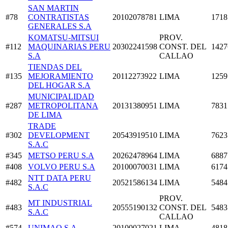
SAN MARTIN
#78
CONTRATISTAS
20102078781
LIMA
1718
GENERALES S.A
KOMATSU-MITSUI
PROV.
#112
MAQUINARIAS PERU
20302241598
CONST. DEL
1427
S.A
CALLAO
TIENDAS DEL
#135
MEJORAMIENTO
20112273922
LIMA
1259
DEL HOGAR S.A
MUNICIPALIDAD
#287
METROPOLITANA
20131380951
LIMA
7831
DE LIMA
TRADE
#302
DEVELOPMENT
20543919510
LIMA
7623
S.A.C
#345
METSO PERU S.A
20262478964
LIMA
6887
#408
VOLVO PERU S.A
20100070031
LIMA
6174
NTT DATA PERU
#482
20521586134
LIMA
5484
S.A.C
PROV.
MT INDUSTRIAL
#483
20555190132
CONST. DEL
5483
S.A.C
CALLAO
#574
UNIMAQ S.A
20100027021
LIMA
4818