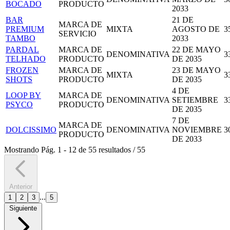
BOCADO
PRODUCTO
2033
BAR
21 DE
MARCA DE
PREMIUM
MIXTA
AGOSTO DE
3
SERVICIO
TAMBO
2033
PARDAL
MARCA DE
22 DE MAYO
DENOMINATIVA
3
TELHADO
PRODUCTO
DE 2035
FROZEN
MARCA DE
23 DE MAYO
MIXTA
3
SHOTS
PRODUCTO
DE 2035
4 DE
LOOP BY
MARCA DE
DENOMINATIVA
SETIEMBRE
3
PSYCO
PRODUCTO
DE 2035
7 DE
MARCA DE
DOLCISSIMO
DENOMINATIVA
NOVIEMBRE
3
PRODUCTO
DE 2033
Mostrando
Pág.
1
-
12
de
55
resultados
/
55
Anterior
...
1
2
3
5
Siguiente