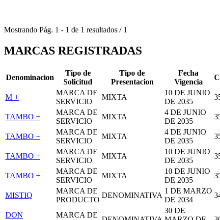
Mostrando
Pág.
1
-
1
de
1
resultados
/
1
MARCAS REGISTRADAS
Tipo de
Tipo de
Fecha
Denominacion
C
Solicitud
Presentacion
Vigencia
MARCA DE
10 DE JUNIO
M +
MIXTA
3
SERVICIO
DE 2035
MARCA DE
4 DE JUNIO
TAMBO +
MIXTA
3
SERVICIO
DE 2035
MARCA DE
4 DE JUNIO
TAMBO +
MIXTA
3
SERVICIO
DE 2035
MARCA DE
10 DE JUNIO
TAMBO +
MIXTA
3
SERVICIO
DE 2035
MARCA DE
10 DE JUNIO
TAMBO +
MIXTA
3
SERVICIO
DE 2035
MARCA DE
1 DE MARZO
MISTIQ
DENOMINATIVA
3
PRODUCTO
DE 2034
30 DE
DON
MARCA DE
DENOMINATIVA
MARZO DE
3