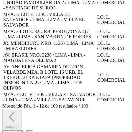
UNIDAD INMOBILIARIOA 2 / LIMA - LIMA
COMERCIAL
- SANTIAGO DE SURCO
MZA. K LOTE. 13 P.J. VILLA EL
LO. L.
SALVADOR / LIMA - LIMA - VILLA EL
COMERCIAL
SALVADOR
MZA. 3 LOTE. 32 URB. PERU (ZONA 4) /
LO. L.
LIMA - LIMA - SAN MARTIN DE PORRES
COMERCIAL
JR. MENDIBURU NRO. 1136 / LIMA - LIMA
LO. L.
- MIRAFLORES
COMERCIAL
AV. BRASIL NRO. 3238 / LIMA - LIMA -
LO. L.
MAGDALENA DEL MAR
COMERCIAL
AV. ANGELICA GAMARRA DE LEON
VELARDE MZA. B LOTE. 16 URB. EL
LO. L.
TREBOL 3ERA ETAPA (PROPIEDAD
COMERCIAL
INMOBI N 1 N 2) / LIMA - LIMA - LOS
OLIVOS
MZA. F LOTE. 13 P.J. VILLA EL SALVADOR
LO. L.
/ LIMA - LIMA - VILLA EL SALVADOR
COMERCIAL
Mostrando
Pág.
1
-
12
de
100
resultados
/
100
Anterior