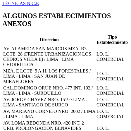
TÉCNICAS N.C.P.
ALGUNOS ESTABLECIMIENTOS
ANEXOS
Tipo
Dirección
Establecimiento
AV. ALAMEDA SAN MARCOS MZA. B3
LOTE. 28 (FRENTE URBANIZACION LOS
LO. L.
CEDROS VILLA II) / LIMA - LIMA -
COMERCIAL
CHORRILLOS
MZA. E LOTE. 5 A.H. LOS FORESTALES /
LO. L.
LIMA - LIMA - SAN JUAN DE
COMERCIAL
MIRAFLORES
CAL.DOMINGO ORUE NRO. 477 INT. 102 /
LO. L.
LIMA - LIMA - SURQUILLO
COMERCIAL
AV. JORGE CHAVEZ NRO. 1519 / LIMA -
LO. L.
LIMA - SANTIAGO DE SURCO
COMERCIAL
AV. MARIANO CORNEJO NRO. 2002 / LIMA
LO. L.
- LIMA - LIMA
COMERCIAL
AV. LOMA REDONDA NRO. 420 INT. 2
URB. PROLONGACION BENAVIDES
LO. L.