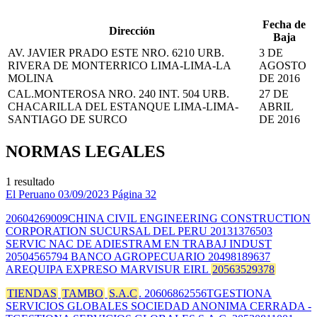
Fecha de
Dirección
Baja
AV. JAVIER PRADO ESTE NRO. 6210 URB.
3 DE
RIVERA DE MONTERRICO LIMA-LIMA-LA
AGOSTO
MOLINA
DE 2016
CAL.MONTEROSA NRO. 240 INT. 504 URB.
27 DE
CHACARILLA DEL ESTANQUE LIMA-LIMA-
ABRIL
SANTIAGO DE SURCO
DE 2016
NORMAS LEGALES
1 resultado
El Peruano
03/09/2023
Página 32
20604269009CHINA CIVIL ENGINEERING CONSTRUCTION
CORPORATION SUCURSAL DEL PERU 20131376503
SERVIC NAC DE ADIESTRAM EN TRABAJ INDUST
20504565794 BANCO AGROPECUARIO 20498189637
AREQUIPA EXPRESO MARVISUR EIRL
20563529378
TIENDAS
TAMBO
S.A.C
. 20606862556TGESTIONA
SERVICIOS GLOBALES SOCIEDAD ANONIMA CERRADA -