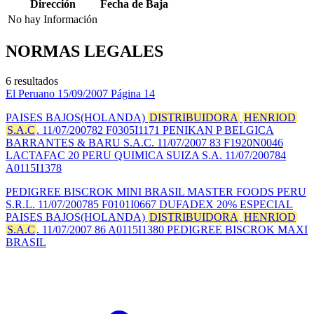
Dirección
Fecha de Baja
No hay Información
NORMAS LEGALES
6 resultados
El Peruano
15/09/2007
Página 14
PAISES BAJOS(HOLANDA)
DISTRIBUIDORA
HENRIOD
S.A.C
. 11/07/200782 F0305I1171 PENIKAN P BELGICA
BARRANTES & BARU S.A.C. 11/07/2007 83 F1920N0046
LACTAFAC 20 PERU QUIMICA SUIZA S.A. 11/07/200784
A0115I1378
PEDIGREE BISCROK MINI BRASIL MASTER FOODS PERU
S.R.L. 11/07/200785 F0101I0667 DUFADEX 20% ESPECIAL
PAISES BAJOS(HOLANDA)
DISTRIBUIDORA
HENRIOD
S.A.C
. 11/07/2007 86 A0115I1380 PEDIGREE BISCROK MAXI
BRASIL