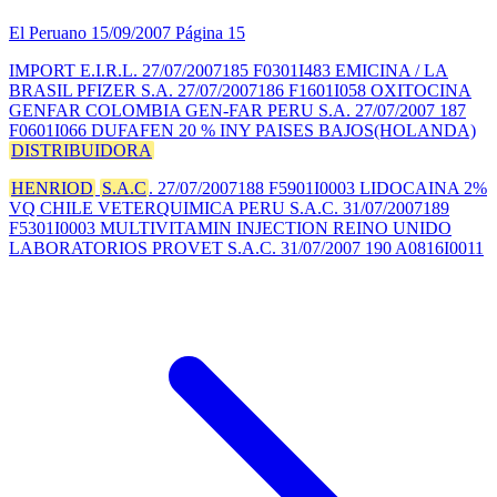
El Peruano
15/09/2007
Página 15
IMPORT E.I.R.L. 27/07/2007185 F0301I483 EMICINA / LA
BRASIL PFIZER S.A. 27/07/2007186 F1601I058 OXITOCINA
GENFAR COLOMBIA GEN-FAR PERU S.A. 27/07/2007 187
F0601I066 DUFAFEN 20 % INY PAISES BAJOS(HOLANDA)
DISTRIBUIDORA
HENRIOD
S.A.C
. 27/07/2007188 F5901I0003 LIDOCAINA 2%
VQ CHILE VETERQUIMICA PERU S.A.C. 31/07/2007189
F5301I0003 MULTIVITAMIN INJECTION REINO UNIDO
LABORATORIOS PROVET S.A.C. 31/07/2007 190 A0816I0011