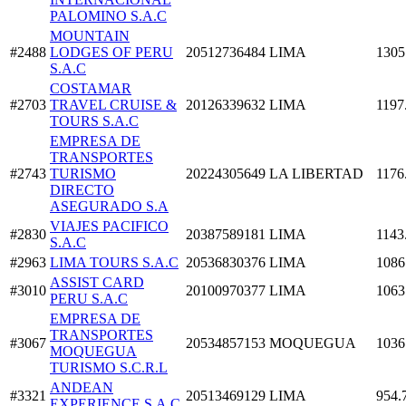
PALOMINO S.A.C
MOUNTAIN
#2488
LODGES OF PERU
20512736484
LIMA
1305
S.A.C
COSTAMAR
#2703
TRAVEL CRUISE &
20126339632
LIMA
1197
TOURS S.A.C
EMPRESA DE
TRANSPORTES
#2743
TURISMO
20224305649
LA LIBERTAD
1176
DIRECTO
ASEGURADO S.A
VIAJES PACIFICO
#2830
20387589181
LIMA
1143
S.A.C
#2963
LIMA TOURS S.A.C
20536830376
LIMA
1086
ASSIST CARD
#3010
20100970377
LIMA
1063
PERU S.A.C
EMPRESA DE
TRANSPORTES
#3067
20534857153
MOQUEGUA
1036
MOQUEGUA
TURISMO S.C.R.L
ANDEAN
#3321
20513469129
LIMA
954.
EXPERIENCE S.A.C