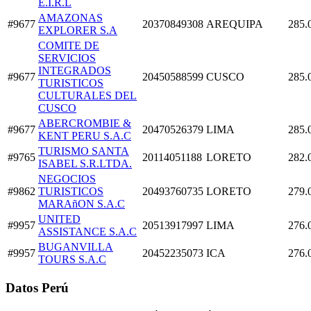
E.I.R.L
AMAZONAS
#9677
20370849308
AREQUIPA
285.
EXPLORER S.A
COMITE DE
SERVICIOS
INTEGRADOS
#9677
20450588599
CUSCO
285.
TURISTICOS
CULTURALES DEL
CUSCO
ABERCROMBIE &
#9677
20470526379
LIMA
285.
KENT PERU S.A.C
TURISMO SANTA
#9765
20114051188
LORETO
282.
ISABEL S.R.LTDA.
NEGOCIOS
#9862
TURISTICOS
20493760735
LORETO
279.
MARAñON S.A.C
UNITED
#9957
20513917997
LIMA
276.
ASSISTANCE S.A.C
BUGANVILLA
#9957
20452235073
ICA
276.
TOURS S.A.C
Datos Perú