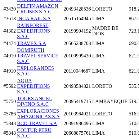
DELFIN AMAZON
#3430
20493428536
LORETO
918.
CRUISES S.A.C
#3618
INCA RAIL S.A
20515164945
LIMA
867.
RAINFOREST
MADRE DE
#4302
EXPEDITIONS
20199904192
723.
DIOS
S.A.C
#4474
TRAVEX S.A
20505238703
LIMA
690.
DOMIRUTH
#4910
TRAVEL SERVICE
20100999430
LIMA
621.
S.A.C
EXPLORANDES
#4910
20110044667
LIMA
621.
S.A.C
AQUA
#5592
EXPEDITIONS
20493584821
LORETO
535.
S.A.C
TOURS ANGEL
#5750
20395419715
LAMBAYEQUE
519.
DIVINO S.A.C
EXPLORACIONES
#5786
20103964921
LORETO
516.
AMAZONICAS S.A
#5848
BCD TRAVEL S.A
20391986496
LIMA
510.
COLTUR PERU
#5848
20608875761
LIMA
510.
S.A.C