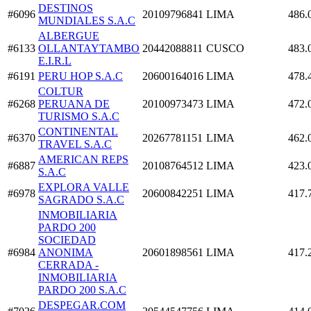
DESTINOS
#6096
20109796841
LIMA
486.
MUNDIALES S.A.C
ALBERGUE
#6133
OLLANTAYTAMBO
20442088811
CUSCO
483.
E.I.R.L
#6191
PERU HOP S.A.C
20600164016
LIMA
478.
COLTUR
#6268
PERUANA DE
20100973473
LIMA
472.
TURISMO S.A.C
CONTINENTAL
#6370
20267781151
LIMA
462.
TRAVEL S.A.C
AMERICAN REPS
#6887
20108764512
LIMA
423.
S.A.C
EXPLORA VALLE
#6978
20600842251
LIMA
417.
SAGRADO S.A.C
INMOBILIARIA
PARDO 200
SOCIEDAD
#6984
ANONIMA
20601898561
LIMA
417.
CERRADA -
INMOBILIARIA
PARDO 200 S.A.C
DESPEGAR.COM