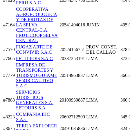
#7026
20544547756
LIMA
414.
PERU S.A.C
COOPERATIVA
AGROECOLOGICA
Y DE FRUTAS DE
#7164
LA SELVA
20541404016
JUNIN
405.
CENTRAL-C.A.
FRUTICOOP SELVA
CENTRAL
FUGAZ ARTE DE
PROV. CONST.
#7570
20524156751
378.
CONVIVIR S.A.C
DEL CALLAO
#7665
PETIT POIS S.A.C
20387253191
LIMA
372.
EMPRESA DE
TRANSPORTES Y
#7779
TURISMO GUIAME
20514963887
LIMA
366.
SEñOR CAUTIVO
S.A.C
SERVICIOS
TURISTICOS
#7888
20100939887
LIMA
360.
GENERALES S.A.
SETOURS S.A
COMPAÑIA IHC
#8223
20602712509
LIMA
345.
S.A.C
TERRA EXPLORER
#8675
20491085836
LIMA
324.