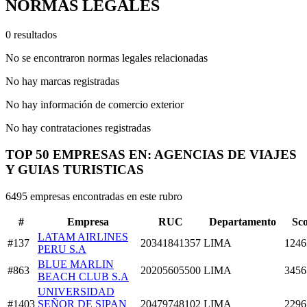
NORMAS LEGALES
0 resultados
No se encontraron normas legales relacionadas
No hay marcas registradas
No hay información de comercio exterior
No hay contrataciones registradas
TOP 50 EMPRESAS EN: AGENCIAS DE VIAJES
Y GUIAS TURISTICAS
6495 empresas encontradas en este rubro
#
Empresa
RUC
Departamento
Sc
LATAM AIRLINES
#137
20341841357
LIMA
1246
PERU S.A
BLUE MARLIN
#863
20205605500
LIMA
3456
BEACH CLUB S.A
UNIVERSIDAD
#1403
SEÑOR DE SIPAN
20479748102
LIMA
2296