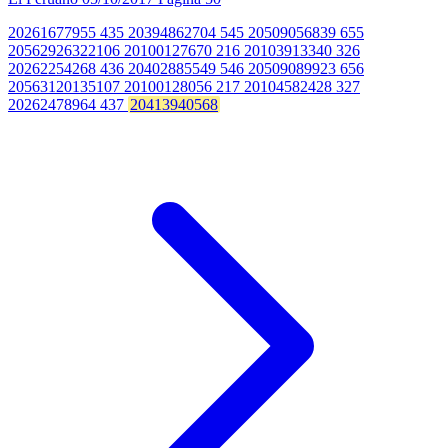
20261677955 435 20394862704 545 20509056839 655
20562926322106 20100127670 216 20103913340 326
20262254268 436 20402885549 546 20509089923 656
20563120135107 20100128056 217 20104582428 327
20262478964 437
20413940568