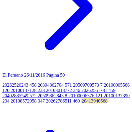
El Peruano
26/11/2016
Página 50
20262520243 458 20394862704 571 20509709573 7 20100005566
120 20100137128 233 20108018772 346 20262561781 459
20402885549 572 20509862843 8 20100006376 121 20100137390
234 20108572958 347 20262786511 460
20413940568