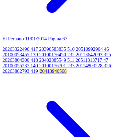
El Peruano
11/01/2014
Página 67
20263322496 417 20390583835 510 20510992904 46
20100053455 139 20100176450 232 20113642093 325
20263804300 418 20402885549 511 20511313717 47
20100055237 140 20100176701 233 20114803228 326
20263882793 419
20413940568