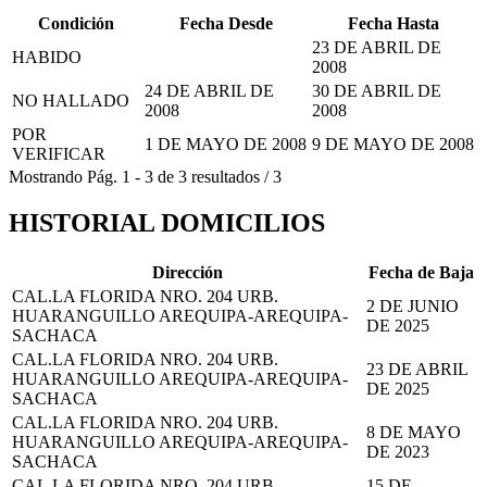
Condición
Fecha Desde
Fecha Hasta
23 DE ABRIL DE
HABIDO
2008
24 DE ABRIL DE
30 DE ABRIL DE
NO HALLADO
2008
2008
POR
1 DE MAYO DE 2008
9 DE MAYO DE 2008
VERIFICAR
Mostrando
Pág.
1
-
3
de
3
resultados
/
3
HISTORIAL DOMICILIOS
Dirección
Fecha de Baja
CAL.LA FLORIDA NRO. 204 URB.
2 DE JUNIO
HUARANGUILLO AREQUIPA-AREQUIPA-
DE 2025
SACHACA
CAL.LA FLORIDA NRO. 204 URB.
23 DE ABRIL
HUARANGUILLO AREQUIPA-AREQUIPA-
DE 2025
SACHACA
CAL.LA FLORIDA NRO. 204 URB.
8 DE MAYO
HUARANGUILLO AREQUIPA-AREQUIPA-
DE 2023
SACHACA
CAL.LA FLORIDA NRO. 204 URB.
15 DE