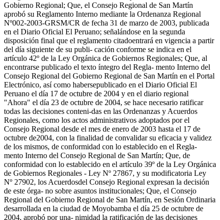
Gobierno Regional; Que, el Consejo Regional de San Martín
aprobó su Reglamento Interno mediante la Ordenanza Regional
Nº002-2003-GRSM/CR de fecha 31 de marzo de 2003, publicada
en el Diario Oficial El Peruano; señalándose en la segunda
disposición final que el reglamento citadoentrará en vigencia a partir
del día siguiente de su publi- cación conforme se indica en el
artículo 42º de la Ley Orgánica de Gobiernos Regionales; Que, al
encontrarse publicado el texto íntegro del Regla- mento Interno del
Consejo Regional del Gobierno Regional de San Martín en el Portal
Electrónico, así como habersepublicado en el Diario Oficial El
Peruano el día 17 de octubre de 2004 y en el diario regional
"Ahora" el día 23 de octubre de 2004, se hace necesario ratificar
todas las decisiones conteni-das en las Ordenanzas y Acuerdos
Regionales, como los actos administrativos adoptados por el
Consejo Regional desde el mes de enero de 2003 hasta el 17 de
octubre de2004, con la finalidad de convalidar su eficacia y validez
de los mismos, de conformidad con lo establecido en el Regla-
mento Interno del Consejo Regional de San Martín; Que, de
conformidad con lo establecido en el artículo 39º de la Ley Orgánica
de Gobiernos Regionales - Ley Nº 27867, y su modificatoria Ley
Nº 27902, los Acuerdosdel Consejo Regional expresan la decisión
de este órga- no sobre asuntos institucionales; Que, el Consejo
Regional del Gobierno Regional de San Martín, en Sesión Ordinaria
desarrollada en la ciudad de Moyobamba el día 25 de octubre de
2004, aprobó por una- nimidad la ratificación de las decisiones