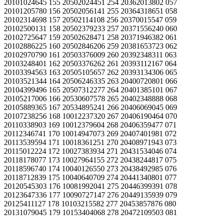
20101024645 155 20502024451 254 20362013802 057
20101205780 156 20502056141 255 20364318651 058
20102314698 157 20502114108 256 20370015547 059
20102500131 158 20502379233 257 20371556240 060
20102725647 159 20502628471 258 20371946382 061
20102886225 160 20502846206 259 20381653723 062
20102970790 161 20503376009 260 20392348311 063
20103248401 162 20503376262 261 20393112167 064
20103394563 163 20505105657 262 20393134306 065
20103521344 164 20506246335 263 20400720801 066
20104399496 165 20507312277 264 20401385101 067
20105217006 166 20530607578 265 20402348888 068
20105889365 167 20534895241 266 20406069045 069
20107238256 168 10012237320 267 20406190464 070
20110338903 169 10012379604 268 20406359477 071
20112346741 170 10014947073 269 20407401981 072
20113539594 171 10018361251 270 20408971943 073
20115012224 172 10027383934 271 20431534046 074
20118178077 173 10027964155 272 20438244817 075
20118596740 174 10040126550 273 20438492985 076
20118712839 175 10040640709 274 20441340801 077
20120545303 176 10081992041 275 20446399391 078
20123647336 177 10090727147 276 20449135939 079
20125411127 178 10103215582 277 20453857876 080
20131079045 179 10153404068 278 20472109503 081