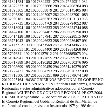
20131321784 180 10178844551 279 20475749511 082
20131872233 181 10179932666 280 20484208264 083
20131895365 182 10208838879 281 20486145405 084
20132707830 183 10214207007 282 20489287901 085
20132950181 184 10222466763 283 20500113139 086
20133577735 185 10238864769 284 20502794052 087
20133813994 186 10255986533 285 20503254744 088
20134424100 187 10272954467 286 20505089350 089
20136414128 188 10282457941 287 20506228515 090
20136751043 189 10320246623 288 20509236497 091
20137117712 190 10336423568 289 20509434965 092
20153236551 191 20100034400 290 20519884268 093
20157076311 192 20100127912 291 20526885075 094
20161014941 193 20100177855 292 20526899297 095
20166717389 194 20100190282 293 20527050376 096
20171028699 195 20100220459 294 20531419279 097
20171727431 196 20100304393 295 20534926732 098
20177718506 197 20100356351 099 20178579674 198
20102225164 19438GOBIERNOS REGIONALES GOBIERNO
REGIONAL DE SAN MARTÍN Ratifican Ordenanzas, Acuerdos
Regionales y actos administrativos adoptados por el Consejo
Regional ACUERDO DE CONSEJO REGIONAL Nº 027-2004-
GRSM/CR Moyobamba, 26 de octubre de 2004 POR CUANTO:
El Consejo Regional del Gobierno Regional de San Martín, de
conformidad con lo previsto en los artículos197º y 198º de la