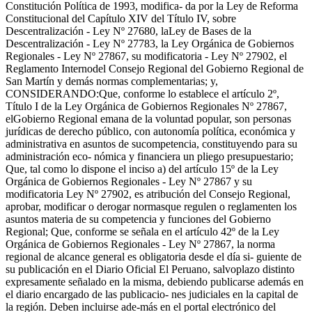
Constitución Política de 1993, modifica- da por la Ley de Reforma
Constitucional del Capítulo XIV del Título IV, sobre
Descentralización - Ley Nº 27680, laLey de Bases de la
Descentralización - Ley Nº 27783, la Ley Orgánica de Gobiernos
Regionales - Ley Nº 27867, su modificatoria - Ley Nº 27902, el
Reglamento Internodel Consejo Regional del Gobierno Regional de
San Martín y demás normas complementarias; y,
CONSIDERANDO:Que, conforme lo establece el artículo 2º,
Título I de la Ley Orgánica de Gobiernos Regionales Nº 27867,
elGobierno Regional emana de la voluntad popular, son personas
jurídicas de derecho público, con autonomía política, económica y
administrativa en asuntos de sucompetencia, constituyendo para su
administración eco- nómica y financiera un pliego presupuestario;
Que, tal como lo dispone el inciso a) del artículo 15º de la Ley
Orgánica de Gobiernos Regionales - Ley Nº 27867 y su
modificatoria Ley Nº 27902, es atribución del Consejo Regional,
aprobar, modificar o derogar normasque regulen o reglamenten los
asuntos materia de su competencia y funciones del Gobierno
Regional; Que, conforme se señala en el artículo 42º de la Ley
Orgánica de Gobiernos Regionales - Ley Nº 27867, la norma
regional de alcance general es obligatoria desde el día si- guiente de
su publicación en el Diario Oficial El Peruano, salvoplazo distinto
expresamente señalado en la misma, debiendo publicarse además en
el diario encargado de las publicacio- nes judiciales en la capital de
la región. Deben incluirse ade-más en el portal electrónico del