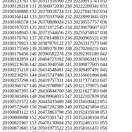
20100123763 130 20351516560 229 20220015743 032
20100128218 131 20366072030 230 20222209341 033
20100160880 132 20370018724 231 20227041502 034
20100166144 133 20370337668 232 20228993841 035
20100166578 134 20370808024 233 20230557757 036
20100167035 135 20371972545 234 20230679607 037
20100168945 136 20373544656 235 20255254937 038
20100170761 137 20378148813 236 20260965531 039
20100170923 138 20387870122 237 20263317573 040
20100175569 139 20389378390 238 20270269231 041
20100176450 140 20390582278 239 20292391189 042
20100182859 141 20404723392 240 20303063413 043
20100223636 142 20413940568 241 20308877605 044
20100235219 143 20414548491 242 20309497491 045
20100236291 144 20415747986 243 20316601066 046
20100257298 145 20419757331 244 20317377453 047
20100366747 146 20419788997 245 20321379975 048
20100367395 147 20430844700 246 20321627383 049
20100381894 148 20439964015 247 20322107839 050
20100521572 149 20443435680 248 20334100422 051
20100572649 150 20467282388 249 20352425894 052
20100683122 151 20472863798 250 20352435938 053
20100809088 152 20475581742 251 20352438104 054
20100821967 153 20476130604 252 20352465331 055
20100873681 154 20501973522 253 20358161431 056