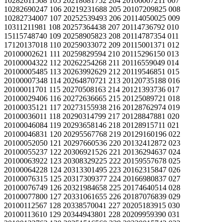
10282611568 105 20218681752 204 20106067211 007
10282690247 106 20219231688 205 20107209825 008
10282734007 107 20252539493 206 20114050025 009
10311211981 108 20257364438 207 20114736792 010
15115748740 109 20258905823 208 20114787354 011
17120137018 110 20259033072 209 20115001371 012
20100002621 111 20259829594 210 20115296150 013
20100004322 112 20262254268 211 20116559049 014
20100005485 113 20263992629 212 20119546851 015
20100007348 114 20264870721 213 20120735188 016
20100011701 115 20270508163 214 20121393736 017
20100029406 116 20272636665 215 20125089721 018
20100035121 117 20273155938 216 20128762974 019
20100036011 118 20290314799 217 20128847881 020
20100046084 119 20293658146 218 20128915711 021
20100046831 120 20295567768 219 20129160196 022
20100052050 121 20297660536 220 20132412872 023
20100055237 122 20306921526 221 20136294637 024
20100063922 123 20308329225 222 20159557678 025
20100064228 124 20313301495 223 20162315847 026
20100076315 125 20317309377 224 20166980837 027
20100076749 126 20321984658 225 20174640514 028
20100077800 127 20331061655 226 20187076839 029
20100112567 128 20338570041 227 20205183915 030
20100113610 129 20344943801 228 20209959390 031