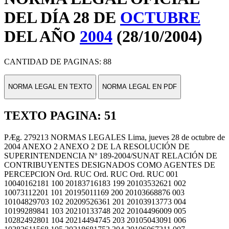
DEL DÍA 28 DE
OCTUBRE
DEL AÑO
2004
(28/10/2004)
CANTIDAD DE PAGINAS: 88
NORMA LEGAL EN TEXTO
NORMA LEGAL EN PDF
TEXTO PAGINA: 51
PÆg. 279213 NORMAS LEGALES Lima, jueves 28 de octubre de
2004 ANEXO 2 ANEXO 2 DE LA RESOLUCIÓN DE
SUPERINTENDENCIA Nº 189-2004/SUNAT RELACIÓN DE
CONTRIBUYENTES DESIGNADOS COMO AGENTES DE
PERCEPCION Ord. RUC Ord. RUC Ord. RUC 001
10040162181 100 20183716183 199 20103532621 002
10073112201 101 20195011169 200 20103668876 003
10104829703 102 20209526361 201 20103913773 004
10199289841 103 20210133748 202 20104496009 005
10282492801 104 20214494745 203 20105043091 006