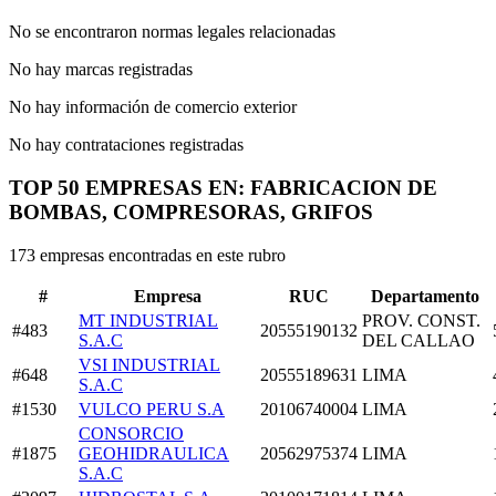
No se encontraron normas legales relacionadas
No hay marcas registradas
No hay información de comercio exterior
No hay contrataciones registradas
TOP 50 EMPRESAS EN: FABRICACION DE
BOMBAS, COMPRESORAS, GRIFOS
173 empresas encontradas en este rubro
#
Empresa
RUC
Departamento
MT INDUSTRIAL
PROV. CONST.
#483
20555190132
S.A.C
DEL CALLAO
VSI INDUSTRIAL
#648
20555189631
LIMA
S.A.C
#1530
VULCO PERU S.A
20106740004
LIMA
CONSORCIO
#1875
GEOHIDRAULICA
20562975374
LIMA
S.A.C