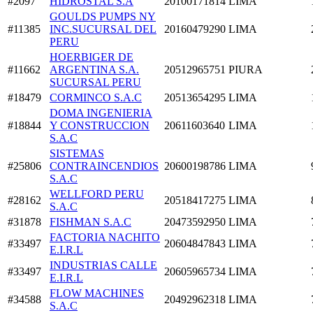
#2097
HIDROSTAL S.A
20100171814
LIMA
GOULDS PUMPS NY
#11385
INC.SUCURSAL DEL
20160479290
LIMA
PERU
HOERBIGER DE
#11662
ARGENTINA S.A.
20512965751
PIURA
SUCURSAL PERU
#18479
CORMINCO S.A.C
20513654295
LIMA
DOMA INGENIERIA
#18844
Y CONSTRUCCION
20611603640
LIMA
S.A.C
SISTEMAS
#25806
CONTRAINCENDIOS
20600198786
LIMA
S.A.C
WELLFORD PERU
#28162
20518417275
LIMA
S.A.C
#31878
FISHMAN S.A.C
20473592950
LIMA
FACTORIA NACHITO
#33497
20604847843
LIMA
E.I.R.L
INDUSTRIAS CALLE
#33497
20605965734
LIMA
E.I.R.L
FLOW MACHINES
#34588
20492962318
LIMA
S.A.C