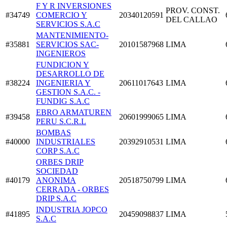
F Y R INVERSIONES
PROV. CONST.
#34749
COMERCIO Y
20340120591
DEL CALLAO
SERVICIOS S.A.C
MANTENIMIENTO-
#35881
SERVICIOS SAC-
20101587968
LIMA
INGENIEROS
FUNDICION Y
DESARROLLO DE
#38224
INGENIERIA Y
20611017643
LIMA
GESTION S.A.C. -
FUNDIG S.A.C
EBRO ARMATUREN
#39458
20601999065
LIMA
PERU S.C.R.L
BOMBAS
#40000
INDUSTRIALES
20392910531
LIMA
CORP S.A.C
ORBES DRIP
SOCIEDAD
#40179
ANONIMA
20518750799
LIMA
CERRADA - ORBES
DRIP S.A.C
INDUSTRIA JOPCO
#41895
20459098837
LIMA
S.A.C