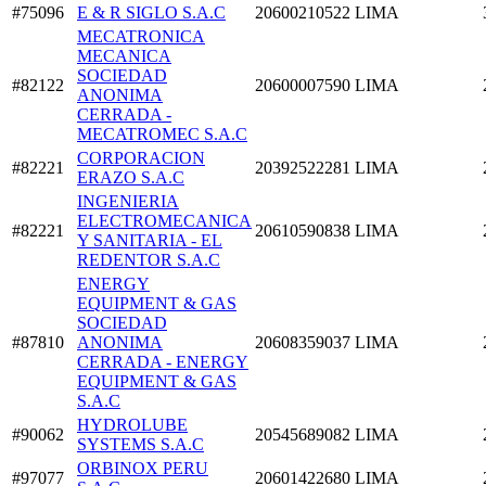
#75096
E & R SIGLO S.A.C
20600210522
LIMA
MECATRONICA
MECANICA
SOCIEDAD
#82122
20600007590
LIMA
ANONIMA
CERRADA -
MECATROMEC S.A.C
CORPORACION
#82221
20392522281
LIMA
ERAZO S.A.C
INGENIERIA
ELECTROMECANICA
#82221
20610590838
LIMA
Y SANITARIA - EL
REDENTOR S.A.C
ENERGY
EQUIPMENT & GAS
SOCIEDAD
#87810
ANONIMA
20608359037
LIMA
CERRADA - ENERGY
EQUIPMENT & GAS
S.A.C
HYDROLUBE
#90062
20545689082
LIMA
SYSTEMS S.A.C
ORBINOX PERU
#97077
20601422680
LIMA