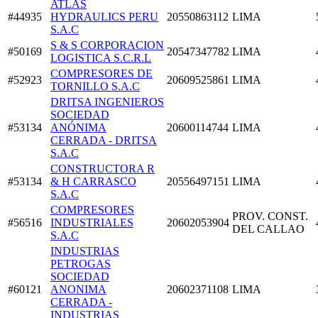
ATLAS
#44935
HYDRAULICS PERU
20550863112
LIMA
S.A.C
S & S CORPORACION
#50169
20547347782
LIMA
LOGISTICA S.C.R.L
COMPRESORES DE
#52923
20609525861
LIMA
TORNILLO S.A.C
DRITSA INGENIEROS
SOCIEDAD
#53134
ANÓNIMA
20600114744
LIMA
CERRADA - DRITSA
S.A.C
CONSTRUCTORA R
#53134
& H CARRASCO
20556497151
LIMA
S.A.C
COMPRESORES
PROV. CONST.
#56516
INDUSTRIALES
20602053904
DEL CALLAO
S.A.C
INDUSTRIAS
PETROGAS
SOCIEDAD
#60121
ANONIMA
20602371108
LIMA
CERRADA -
INDUSTRIAS