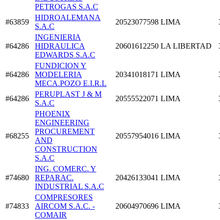
PETROGAS S.A.C
HIDROALEMANA
#63859
20523077598
LIMA
S.A.C
INGENIERIA
#64286
HIDRAULICA
20601612250
LA LIBERTAD
EDWARDS S.A.C
FUNDICION Y
#64286
MODELERIA
20341018171
LIMA
MECA.POZO E.I.R.L
PERUPLAST J & M
#64286
20555522071
LIMA
S.A.C
PHOENIX
ENGINEERING
PROCUREMENT
#68255
20557954016
LIMA
AND
CONSTRUCTION
S.A.C
ING. COMERC. Y
#74680
REPARAC.
20426133041
LIMA
INDUSTRIAL S.A.C
COMPRESORES
#74833
AIRCOM S.A.C. -
20604970696
LIMA
COMAIR