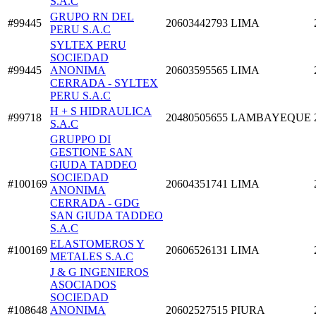
S.A.C
GRUPO RN DEL
#99445
20603442793
LIMA
PERU S.A.C
SYLTEX PERU
SOCIEDAD
#99445
ANONIMA
20603595565
LIMA
CERRADA - SYLTEX
PERU S.A.C
H + S HIDRAULICA
#99718
20480505655
LAMBAYEQUE
S.A.C
GRUPPO DI
GESTIONE SAN
GIUDA TADDEO
SOCIEDAD
#100169
20604351741
LIMA
ANONIMA
CERRADA - GDG
SAN GIUDA TADDEO
S.A.C
ELASTOMEROS Y
#100169
20606526131
LIMA
METALES S.A.C
J & G INGENIEROS
ASOCIADOS
SOCIEDAD
#108648
ANONIMA
20602527515
PIURA