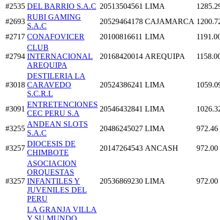
#2535
DEL BARRIO S.A.C
20513504561
LIMA
1285.2
RUBI GAMING
#2693
20529464178
CAJAMARCA
1200.7
S.A.C
#2717
CONAFOVICER
20100816611
LIMA
1191.0
CLUB
#2794
INTERNACIONAL
20168420014
AREQUIPA
1158.0
AREQUIPA
DESTILERIA LA
#3018
CARAVEDO
20524386241
LIMA
1059.0
S.C.R.L
ENTRETENCIONES
#3091
20546432841
LIMA
1026.3
CEC PERU S.A
ANDEAN SLOTS
#3255
20486245027
LIMA
972.46
S.A.C
DIOCESIS DE
#3257
20147264543
ANCASH
972.00
CHIMBOTE
ASOCIACION
ORQUESTAS
#3257
INFANTILES Y
20536869230
LIMA
972.00
JUVENILES DEL
PERU
LA GRANJA VILLA
Y SU MUNDO