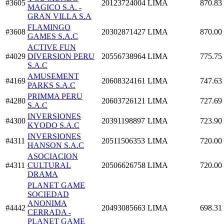
#3605
20123724004
LIMA
870.83
MAGICO S.A. -
GRAN VILLA S.A
FLAMINGO
#3608
20302871427
LIMA
870.00
GAMES S.A.C
ACTIVE FUN
#4029
DIVERSION PERU
20556738964
LIMA
775.75
S.A.C
AMUSEMENT
#4169
20608324161
LIMA
747.63
PARKS S.A.C
PRIMMA PERU
#4280
20603726121
LIMA
727.69
S.A.C
INVERSIONES
#4300
20391198897
LIMA
723.90
KYODO S.A.C
INVERSIONES
#4311
20511506353
LIMA
720.00
HANSON S.A.C
ASOCIACION
#4311
CULTURAL
20506626758
LIMA
720.00
DRAMA
PLANET GAME
SOCIEDAD
ANONIMA
#4442
20493085663
LIMA
698.31
CERRADA -
PLANET GAME