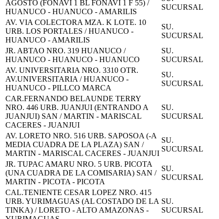
AGOSTO (FONAVI 1 BL FONAVI 1 F 55) /
SUCURSAL
HUANUCO - HUANUCO - AMARILIS
AV. VIA COLECTORA MZA. K LOTE. 10
SU.
URB. LOS PORTALES / HUANUCO -
SUCURSAL
HUANUCO - AMARILIS
JR. ABTAO NRO. 319 HUANUCO /
SU.
HUANUCO - HUANUCO - HUANUCO
SUCURSAL
AV. UNIVERSITARIA NRO. 3310 OTR.
SU.
AV.UNIVERSITARIA / HUANUCO -
SUCURSAL
HUANUCO - PILLCO MARCA
CAR.FERNANDO BELAUNDE TERRY
NRO. 446 URB. JUANJUI (ENTRANDO A
SU.
JUANJUI) SAN / MARTIN - MARISCAL
SUCURSAL
CACERES - JUANJUI
AV. LORETO NRO. 516 URB. SAPOSOA (-A
SU.
MEDIA CUADRA DE LA PLAZA) SAN /
SUCURSAL
MARTIN - MARISCAL CACERES - JUANJUI
JR. TUPAC AMARU NRO. 5 URB. PICOTA
SU.
(UNA CUADRA DE LA COMISARIA) SAN /
SUCURSAL
MARTIN - PICOTA - PICOTA
CAL.TENIENTE CESAR LOPEZ NRO. 415
URB. YURIMAGUAS (AL COSTADO DE LA
SU.
TINKA) / LORETO - ALTO AMAZONAS -
SUCURSAL
YURIMAGUAS