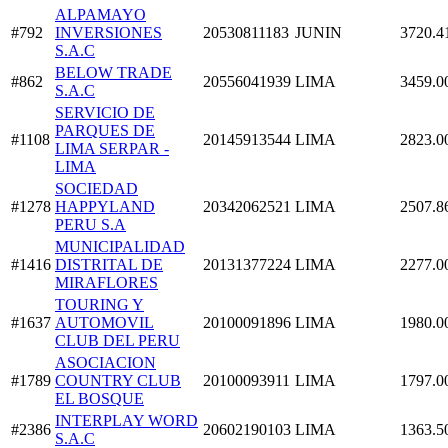
ALPAMAYO
#792
INVERSIONES
20530811183
JUNIN
3720.4
S.A.C
BELOW TRADE
#862
20556041939
LIMA
3459.0
S.A.C
SERVICIO DE
PARQUES DE
#1108
20145913544
LIMA
2823.0
LIMA SERPAR -
LIMA
SOCIEDAD
#1278
HAPPYLAND
20342062521
LIMA
2507.8
PERU S.A
MUNICIPALIDAD
#1416
DISTRITAL DE
20131377224
LIMA
2277.0
MIRAFLORES
TOURING Y
#1637
AUTOMOVIL
20100091896
LIMA
1980.0
CLUB DEL PERU
ASOCIACION
#1789
COUNTRY CLUB
20100093911
LIMA
1797.0
EL BOSQUE
INTERPLAY WORD
#2386
20602190103
LIMA
1363.5
S.A.C