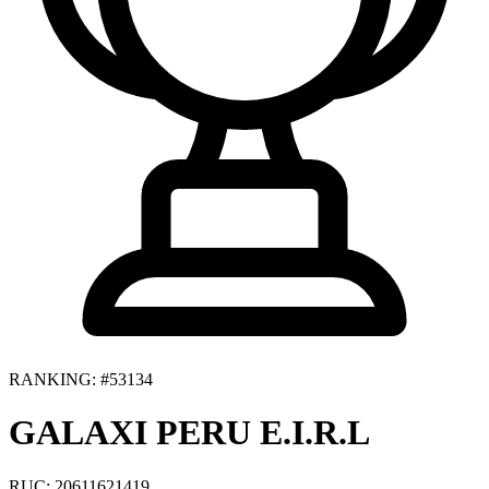
RANKING: #53134
GALAXI PERU E.I.R.L
RUC: 20611621419