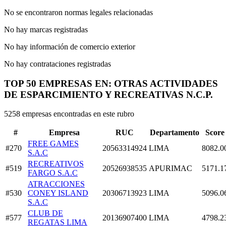
No se encontraron normas legales relacionadas
No hay marcas registradas
No hay información de comercio exterior
No hay contrataciones registradas
TOP 50 EMPRESAS EN: OTRAS ACTIVIDADES
DE ESPARCIMIENTO Y RECREATIVAS N.C.P.
5258 empresas encontradas en este rubro
#
Empresa
RUC
Departamento
Score
FREE GAMES
#270
20563314924
LIMA
8082.0
S.A.C
RECREATIVOS
#519
20526938535
APURIMAC
5171.1
FARGO S.A.C
ATRACCIONES
#530
CONEY ISLAND
20306713923
LIMA
5096.0
S.A.C
CLUB DE
#577
20136907400
LIMA
4798.2
REGATAS LIMA