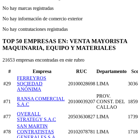
No hay marcas registradas
No hay información de comercio exterior
No hay contrataciones registradas
TOP 50 EMPRESAS EN: VENTA MAYORISTA
MAQUINARIA, EQUIPO Y MATERIALES
21653 empresas encontradas en este rubro
#
Empresa
RUC
Departamento
Sc
FERREYROS
#29
SOCIEDAD
20100028698
LIMA
3036
ANÓNIMA
PROV.
RANSA COMERCIAL
#71
20100039207
CONST. DEL
1859
S.A.C
CALLAO
OVERALL
#77
20503630827
LIMA
1739
STRATEGY S.A.C
SAN MARTIN
#78
CONTRATISTAS
20102078781
LIMA
1718
GENERALES S.A