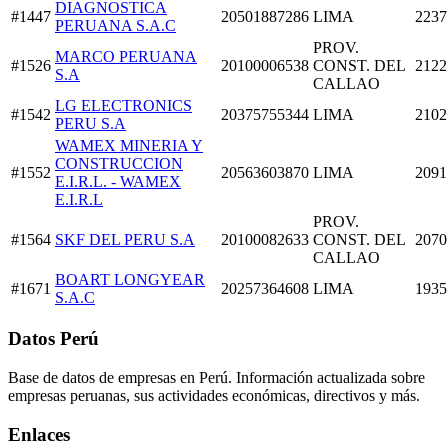
DIAGNOSTICA
#1447
20501887286
LIMA
2237
PERUANA S.A.C
PROV.
MARCO PERUANA
#1526
20100006538
CONST. DEL
2122
S.A
CALLAO
LG ELECTRONICS
#1542
20375755344
LIMA
2102
PERU S.A
WAMEX MINERIA Y
CONSTRUCCION
#1552
20563603870
LIMA
2091
E.I.R.L. - WAMEX
E.I.R.L
PROV.
#1564
SKF DEL PERU S.A
20100082633
CONST. DEL
2070
CALLAO
BOART LONGYEAR
#1671
20257364608
LIMA
1935
S.A.C
Datos Perú
Base de datos de empresas en Perú. Información actualizada sobre
empresas peruanas, sus actividades económicas, directivos y más.
Enlaces