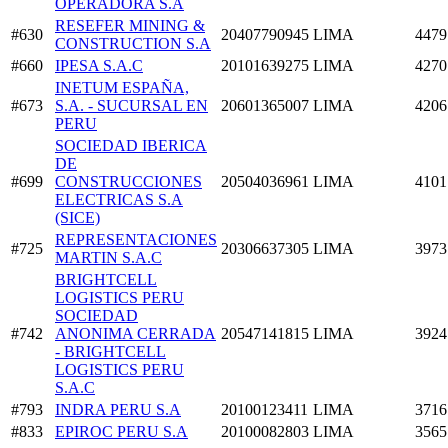
OPERADORA S.A
RESEFER MINING &
#630
20407790945
LIMA
4479
CONSTRUCTION S.A
#660
IPESA S.A.C
20101639275
LIMA
4270
INETUM ESPAÑA,
#673
S.A. - SUCURSAL EN
20601365007
LIMA
4206
PERU
SOCIEDAD IBERICA
DE
#699
CONSTRUCCIONES
20504036961
LIMA
4101
ELECTRICAS S.A
(SICE)
REPRESENTACIONES
#725
20306637305
LIMA
3973
MARTIN S.A.C
BRIGHTCELL
LOGISTICS PERU
SOCIEDAD
#742
ANONIMA CERRADA
20547141815
LIMA
3924
- BRIGHTCELL
LOGISTICS PERU
S.A.C
#793
INDRA PERU S.A
20100123411
LIMA
3716
#833
EPIROC PERU S.A
20100082803
LIMA
3565