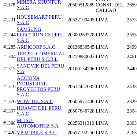
MINERA SHUNTUR
#1178
20509512869
CONST. DEL
2659
S.A.C
CALLAO
HOUSEMART PERU
#1231
20522199495
LIMA
2573
S.A.C
SAMSUNG
#1244
ELECTRONICS PERU
20300263578
LIMA
2555
S.A.C
#1285
ARDICORP S.A.C
20136836545
LIMA
2499
TERPEL COMERCIAL
#1304
20259880603
LIMA
2461
DEL PERU S.C.R.L
SANDVIK DEL PERU
#1315
20100134706
LIMA
2440
S.A
ACCIONA
INDUSTRIAL
#1316
20612457035
LIMA
2438
PROYECTOS PERU
S.A.C
#1376
WOW TEL S.A.C
20605977406
LIMA
2329
HUAWEI DEL PERU
#1397
20507646728
LIMA
2304
S.A.C
MITSUI
#1398
20256211310
LIMA
2303
AUTOMOTRIZ S.A
#1426
VP MOBILE S.A.C
20557192256
LIMA
2263