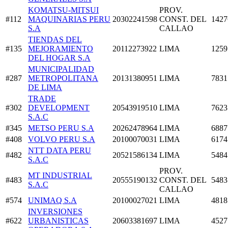
KOMATSU-MITSUI
PROV.
#112
MAQUINARIAS PERU
20302241598
CONST. DEL
1427
S.A
CALLAO
TIENDAS DEL
#135
MEJORAMIENTO
20112273922
LIMA
1259
DEL HOGAR S.A
MUNICIPALIDAD
#287
METROPOLITANA
20131380951
LIMA
7831
DE LIMA
TRADE
#302
DEVELOPMENT
20543919510
LIMA
7623
S.A.C
#345
METSO PERU S.A
20262478964
LIMA
6887
#408
VOLVO PERU S.A
20100070031
LIMA
6174
NTT DATA PERU
#482
20521586134
LIMA
5484
S.A.C
PROV.
MT INDUSTRIAL
#483
20555190132
CONST. DEL
5483
S.A.C
CALLAO
#574
UNIMAQ S.A
20100027021
LIMA
4818
INVERSIONES
#622
URBANISTICAS
20603381697
LIMA
4527