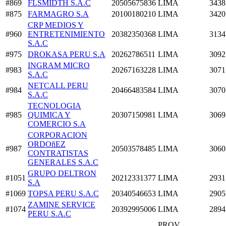
#869
FLSMIDTH S.A.C
20505675836
LIMA
3438
#875
FARMAGRO S.A
20100180210
LIMA
3420
CRP MEDIOS Y
#960
ENTRETENIMIENTO
20382350368
LIMA
3134
S.A.C
#975
DROKASA PERU S.A
20262786511
LIMA
3092
INGRAM MICRO
#983
20267163228
LIMA
3071
S.A.C
NETCALL PERU
#984
20466483584
LIMA
3070
S.A.C
TECNOLOGIA
#985
QUIMICA Y
20307150981
LIMA
3069
COMERCIO S.A
CORPORACION
ORDOñEZ
#987
20503578485
LIMA
3060
CONTRATISTAS
GENERALES S.A.C
GRUPO DELTRON
#1051
20212331377
LIMA
2931
S.A
#1069
TOPSA PERU S.A.C
20340546653
LIMA
2905
ZAMINE SERVICE
#1074
20392995006
LIMA
2894
PERU S.A.C
PROV.