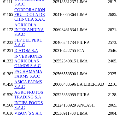
#1111
20518581237
LIMA
2817
S.A.C
CORPORACION
#1165
FRUTICOLA DE
20410065364
LIMA
2685
CHINCHA S.A.C
AGRICOLA
#1172
INTERANDINA
20603461534
LIMA
2671
S.A.C
FLP DEL PERU
#1232
20466241734
PIURA
2573
S.A.C
#1251
ICATOM S.A
20310422755
ICA
2546
INVERSIONES
#1332
AGRICOLAS
20552349815
LIMA
2405
OLMOS S.A.C
PACHAMAMA
#1383
20566558590
LIMA
2325
FARMS S.A.C
ASICA FARMS
#1458
20600483596
LA LIBERTAD
2216
S.A.C
AGROFRUTOS
#1520
20525353959
PIURA
2128
TRADING S.A
INTIPA FOODS
#1568
20224133929
ANCASH
2065
S.A.C
#1616
VISON´S S.A.C
20536911708
LIMA
2004