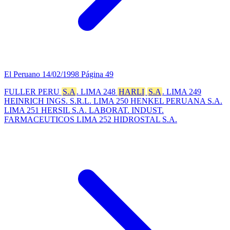
El Peruano
14/02/1998
Página 49
FULLER PERU
S.A
. LIMA 248
HARLI
S.A
. LIMA 249
HEINRICH INGS. S.R.L. LIMA 250 HENKEL PERUANA S.A.
LIMA 251 HERSIL S.A. LABORAT. INDUST.
FARMACEUTICOS LIMA 252 HIDROSTAL S.A.