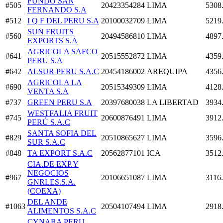
FUNDO SAN
#505
20423354284
LIMA
5308
FERNANDO S.A
#512
I Q F DEL PERU S.A
20100032709
LIMA
5219
SUN FRUITS
#560
20494586810
LIMA
4897
EXPORTS S.A
AGRICOLA SAFCO
#641
20515552872
LIMA
4359
PERU S.A
#642
ALSUR PERU S.A.C
20454186002
AREQUIPA
4356
AGRICOLA LA
#690
20515349309
LIMA
4128
VENTA S.A
#737
GREEN PERU S.A
20397680038
LA LIBERTAD
3934
WESTFALIA FRUIT
#745
20600876491
LIMA
3912
PERÚ S.A.C
SANTA SOFIA DEL
#829
20510865627
LIMA
3596
SUR S.A.C
#848
TA EXPORT S.A.C
20562877101
ICA
3512
CIA.DE EXP.Y
NEGOCIOS
#967
20106651087
LIMA
3116
GNRLES.S.A.
(COEXA)
DEL ANDE
#1063
20504107494
LIMA
2918
ALIMENTOS S.A.C
CYNARA PERU