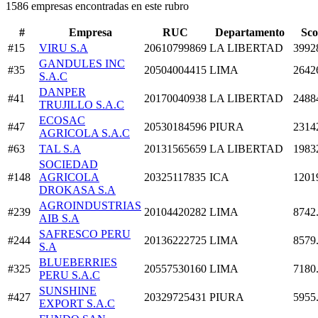
1586 empresas encontradas en este rubro
#
Empresa
RUC
Departamento
Sco
#15
VIRU S.A
20610799869
LA LIBERTAD
3992
GANDULES INC
#35
20504004415
LIMA
2642
S.A.C
DANPER
#41
20170040938
LA LIBERTAD
2488
TRUJILLO S.A.C
ECOSAC
#47
20530184596
PIURA
2314
AGRICOLA S.A.C
#63
TAL S.A
20131565659
LA LIBERTAD
1983
SOCIEDAD
#148
AGRICOLA
20325117835
ICA
1201
DROKASA S.A
AGROINDUSTRIAS
#239
20104420282
LIMA
8742
AIB S.A
SAFRESCO PERU
#244
20136222725
LIMA
8579
S.A
BLUEBERRIES
#325
20557530160
LIMA
7180
PERU S.A.C
SUNSHINE
#427
20329725431
PIURA
5955
EXPORT S.A.C