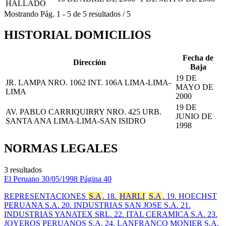
HALLADO
Mostrando
Pág.
1
-
5
de
5
resultados
/
5
HISTORIAL DOMICILIOS
Fecha de
Dirección
Baja
19 DE
JR. LAMPA NRO. 1062 INT. 106A LIMA-LIMA-
MAYO DE
LIMA
2000
19 DE
AV. PABLO CARRIQUIRRY NRO. 425 URB.
JUNIO DE
SANTA ANA LIMA-LIMA-SAN ISIDRO
1998
NORMAS LEGALES
3 resultados
El Peruano
30/05/1998
Página 40
REPRESENTACIONES
S.A
. 18.
HARLI
S.A
. 19. HOECHST
PERUANA S.A. 20. INDUSTRIAS SAN JOSE S.A. 21.
INDUSTRIAS YANATEX SRL. 22. ITAL CERAMICA S.A. 23.
JOYEROS PERUANOS S.A. 24. LANFRANCO MONIER S.A.