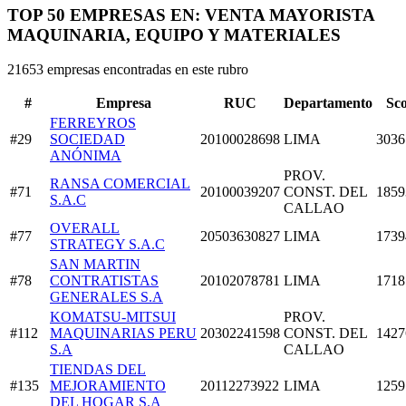
TOP 50 EMPRESAS EN: VENTA MAYORISTA
MAQUINARIA, EQUIPO Y MATERIALES
21653 empresas encontradas en este rubro
#
Empresa
RUC
Departamento
Sc
FERREYROS
#29
SOCIEDAD
20100028698
LIMA
3036
ANÓNIMA
PROV.
RANSA COMERCIAL
#71
20100039207
CONST. DEL
1859
S.A.C
CALLAO
OVERALL
#77
20503630827
LIMA
1739
STRATEGY S.A.C
SAN MARTIN
#78
CONTRATISTAS
20102078781
LIMA
1718
GENERALES S.A
KOMATSU-MITSUI
PROV.
#112
MAQUINARIAS PERU
20302241598
CONST. DEL
1427
S.A
CALLAO
TIENDAS DEL
#135
MEJORAMIENTO
20112273922
LIMA
1259
DEL HOGAR S.A