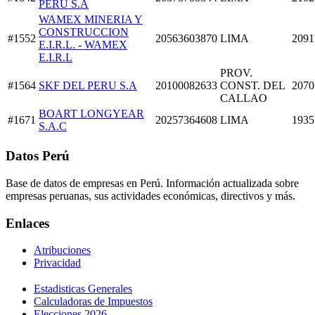
PERU S.A
WAMEX MINERIA Y
CONSTRUCCION
#1552
20563603870
LIMA
2091
E.I.R.L. - WAMEX
E.I.R.L
PROV.
#1564
SKF DEL PERU S.A
20100082633
CONST. DEL
2070
CALLAO
BOART LONGYEAR
#1671
20257364608
LIMA
1935
S.A.C
Datos Perú
Base de datos de empresas en Perú. Información actualizada sobre
empresas peruanas, sus actividades económicas, directivos y más.
Enlaces
Atribuciones
Privacidad
Estadisticas Generales
Calculadoras de Impuestos
Elecciones 2026