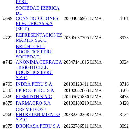
PERU
SOCIEDAD IBERICA
DE
#699
CONSTRUCCIONES
20504036961
LIMA
4101
ELECTRICAS S.A
(SICE)
REPRESENTACIONES
#725
20306637305
LIMA
3973
MARTIN S.A.C
BRIGHTCELL
LOGISTICS PERU
SOCIEDAD
#742
ANONIMA CERRADA
20547141815
LIMA
3924
- BRIGHTCELL
LOGISTICS PERU
S.A.C
#793
INDRA PERU S.A
20100123411
LIMA
3716
#833
EPIROC PERU S.A
20100082803
LIMA
3565
#869
FLSMIDTH S.A.C
20505675836
LIMA
3438
#875
FARMAGRO S.A
20100180210
LIMA
3420
CRP MEDIOS Y
#960
ENTRETENIMIENTO
20382350368
LIMA
3134
S.A.C
#975
DROKASA PERU S.A
20262786511
LIMA
3092