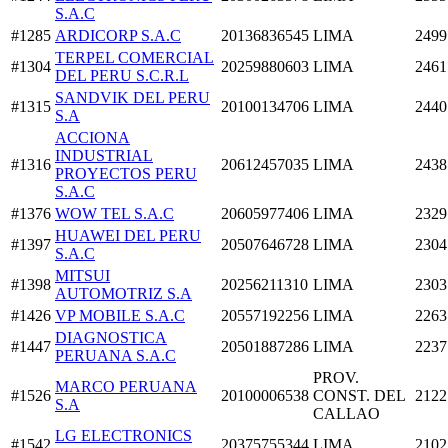
S.A.C
#1285
ARDICORP S.A.C
20136836545
LIMA
2499
TERPEL COMERCIAL
#1304
20259880603
LIMA
2461
DEL PERU S.C.R.L
SANDVIK DEL PERU
#1315
20100134706
LIMA
2440
S.A
ACCIONA
INDUSTRIAL
#1316
20612457035
LIMA
2438
PROYECTOS PERU
S.A.C
#1376
WOW TEL S.A.C
20605977406
LIMA
2329
HUAWEI DEL PERU
#1397
20507646728
LIMA
2304
S.A.C
MITSUI
#1398
20256211310
LIMA
2303
AUTOMOTRIZ S.A
#1426
VP MOBILE S.A.C
20557192256
LIMA
2263
DIAGNOSTICA
#1447
20501887286
LIMA
2237
PERUANA S.A.C
PROV.
MARCO PERUANA
#1526
20100006538
CONST. DEL
2122
S.A
CALLAO
LG ELECTRONICS
#1542
20375755344
LIMA
2102