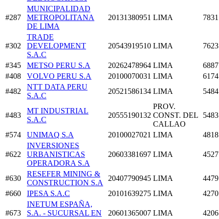
MUNICIPALIDAD
#287
METROPOLITANA
20131380951
LIMA
7831
DE LIMA
TRADE
#302
DEVELOPMENT
20543919510
LIMA
7623
S.A.C
#345
METSO PERU S.A
20262478964
LIMA
6887
#408
VOLVO PERU S.A
20100070031
LIMA
6174
NTT DATA PERU
#482
20521586134
LIMA
5484
S.A.C
PROV.
MT INDUSTRIAL
#483
20555190132
CONST. DEL
5483
S.A.C
CALLAO
#574
UNIMAQ S.A
20100027021
LIMA
4818
INVERSIONES
#622
URBANISTICAS
20603381697
LIMA
4527
OPERADORA S.A
RESEFER MINING &
#630
20407790945
LIMA
4479
CONSTRUCTION S.A
#660
IPESA S.A.C
20101639275
LIMA
4270
INETUM ESPAÑA,
#673
S.A. - SUCURSAL EN
20601365007
LIMA
4206