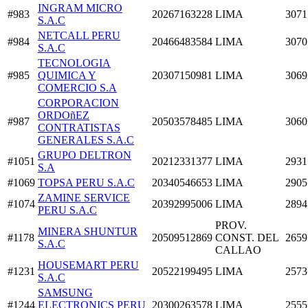
INGRAM MICRO
#983
20267163228
LIMA
3071
S.A.C
NETCALL PERU
#984
20466483584
LIMA
3070
S.A.C
TECNOLOGIA
#985
QUIMICA Y
20307150981
LIMA
3069
COMERCIO S.A
CORPORACION
ORDOñEZ
#987
20503578485
LIMA
3060
CONTRATISTAS
GENERALES S.A.C
GRUPO DELTRON
#1051
20212331377
LIMA
2931
S.A
#1069
TOPSA PERU S.A.C
20340546653
LIMA
2905
ZAMINE SERVICE
#1074
20392995006
LIMA
2894
PERU S.A.C
PROV.
MINERA SHUNTUR
#1178
20509512869
CONST. DEL
2659
S.A.C
CALLAO
HOUSEMART PERU
#1231
20522199495
LIMA
2573
S.A.C
SAMSUNG
#1244
ELECTRONICS PERU
20300263578
LIMA
2555