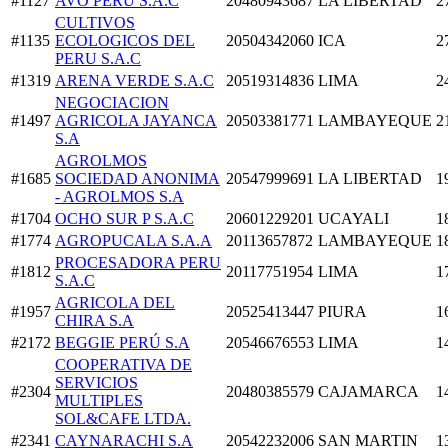
#1127
AVO PERU S.A.C
20480943687
LA LIBERTAD
2
CULTIVOS
#1135
ECOLOGICOS DEL
20504342060
ICA
2
PERU S.A.C
#1319
ARENA VERDE S.A.C
20519314836
LIMA
2
NEGOCIACION
#1497
AGRICOLA JAYANCA
20503381771
LAMBAYEQUE
2
S.A
AGROLMOS
#1685
SOCIEDAD ANONIMA
20547999691
LA LIBERTAD
1
- AGROLMOS S.A
#1704
OCHO SUR P S.A.C
20601229201
UCAYALI
1
#1774
AGROPUCALA S.A.A
20113657872
LAMBAYEQUE
1
PROCESADORA PERU
#1812
20117751954
LIMA
1
S.A.C
AGRICOLA DEL
#1957
20525413447
PIURA
1
CHIRA S.A
#2172
BEGGIE PERÚ S.A
20546676553
LIMA
1
COOPERATIVA DE
SERVICIOS
#2304
20480385579
CAJAMARCA
1
MULTIPLES
SOL&CAFE LTDA.
#2341
CAYNARACHI S.A
20542232006
SAN MARTIN
1