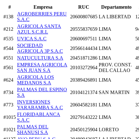
#
Empresa
RUC
Departamento
AGROBERRIES PERU
#138
20600807685
LA LIBERTAD
1
S.A.C
AGRICOLA SANTA
#212
20555837659
LIMA
9
AZUL S.C.R.L
#535
UVICA S.A.C
20600697511
LIMA
5
SOCIEDAD
#544
20566144434
LIMA
4
AGRICOLA 3P S.A.C
#551
NATUCULTURA S.A
20451871286
LIMA
4
EMPRESA AGRICOLA
PROV. CONST.
#561
20103272964
4
SAN JUAN S.A
DEL CALLAO
AGRICOLA LOS
#624
20389426891
LIMA
4
MEDANOS S.A
PALMAS DEL ESPINO
#734
20104121374
SAN MARTIN
3
S.A
INVERSIONES
#773
20604582181
LIMA
3
YARABAMBA S.A.C
FLORIDABLANCA
#1015
20279143222
LIMA
3
S.A.C
PALMAS DEL
#1021
20450125904
LORETO
2
SHANUSI S.A