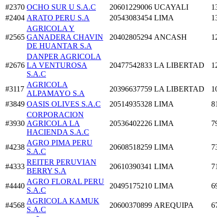
#2370
OCHO SUR U S.A.C
20601229006
UCAYALI
1
#2404
ARATO PERU S.A
20543083454
LIMA
1
AGRICOLA Y
#2565
GANADERA CHAVIN
20402805294
ANCASH
1
DE HUANTAR S.A
DANPER AGRICOLA
#2676
LA VENTUROSA
20477542833
LA LIBERTAD
1
S.A.C
AGRICOLA
#3117
20396637759
LA LIBERTAD
1
ALPAMAYO S.A
#3849
OASIS OLIVES S.A.C
20514935328
LIMA
8
CORPORACION
#3930
AGRICOLA LA
20536402226
LIMA
7
HACIENDA S.A.C
AGRO PIMA PERU
#4238
20608518259
LIMA
7
S.A.C
REITER PERUVIAN
#4333
20610390341
LIMA
7
BERRY S.A
AGRO FLORAL PERU
#4440
20495175210
LIMA
6
S.A.C
AGRICOLA KAMUK
#4568
20600370899
AREQUIPA
6
S.A.C