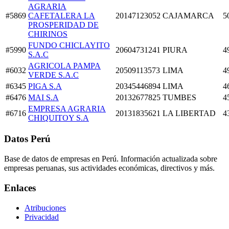
AGRARIA
#5869
CAFETALERA LA
20147123052
CAJAMARCA
5
PROSPERIDAD DE
CHIRINOS
FUNDO CHICLAYITO
#5990
20604731241
PIURA
4
S.A.C
AGRICOLA PAMPA
#6032
20509113573
LIMA
4
VERDE S.A.C
#6345
PIGA S.A
20345446894
LIMA
4
#6476
MAI S.A
20132677825
TUMBES
4
EMPRESA AGRARIA
#6716
20131835621
LA LIBERTAD
4
CHIQUITOY S.A
Datos Perú
Base de datos de empresas en Perú. Información actualizada sobre
empresas peruanas, sus actividades económicas, directivos y más.
Enlaces
Atribuciones
Privacidad