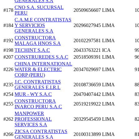
GENERALES S.A
CNO S.A. SUCURSAL
#178
20509656607
LIMA
1
PERU
C.A.M.E CONTRATISTAS
#184
Y SERVICIOS
20296027945
LIMA
1
GENERALES S.A
CONSTRUCTORA
#192
20102297581
LIMA
1
MALAGA HNOS S.A
#198
TECHINT S.A.C
20433763221
ICA
9
#207
CONSTRUREDES S.A.C
20518509391
LIMA
9
CHINA INTERNATIONAL
#226
WATER & ELECTRIC
20347029697
LIMA
9
CORP (PERU)
J.C. CONTRATISTAS
#235
20108736659
LIMA
8
GENERALES E.I.R.L
#254
MUR - WY S.A.C
20470407442
LIMA
8
CONSTRUCTORA
#255
20519219922
LIMA
8
INARCO PERU S.A.C
MANPOWER
#262
PROFESSIONAL
20329545459
LIMA
8
SERVICES S.A
ZICSA CONTRATISTAS
#266
20100313899
LIMA
8
GENERALES S.A