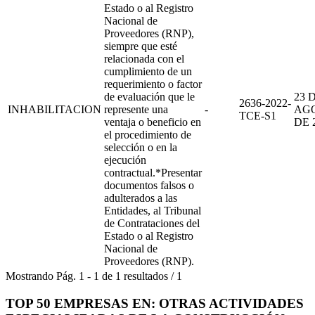
Estado o al Registro
Nacional de
Proveedores (RNP),
siempre que esté
relacionada con el
cumplimiento de un
requerimiento o factor
de evaluación que le
23 
2636-2022-
INHABILITACION
represente una
-
AG
TCE-S1
ventaja o beneficio en
DE 
el procedimiento de
selección o en la
ejecución
contractual.*Presentar
documentos falsos o
adulterados a las
Entidades, al Tribunal
de Contrataciones del
Estado o al Registro
Nacional de
Proveedores (RNP).
Mostrando
Pág.
1
-
1
de
1
resultados
/
1
TOP 50 EMPRESAS EN: OTRAS ACTIVIDADES