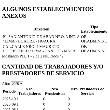
ALGUNOS ESTABLECIMIENTOS
ANEXOS
Tipo
Dirección
Establecimiento
PJ. SAN ANTONIO DE ABAD NRO. 3 INT. A
OF.
/ LIMA - HUAURA - HUAURA
OF.ADMINIST.
CAL.CALLE NRO. 4 MAURICIO
OF.
HOCHSCHILD / LIMA - CAÑETE - MALA
OF.ADMINIST.
Mostrando
Pág.
1
-
2
de
2
resultados
/
2
CANTIDAD DE TRABAJADORES Y/O
PRESTADORES DE SERVICIO
Año:
Nro.
Nro.
Nro. Prestadores de
Periodo
Trabajadores
Pensionistas
Servicio
2025-10
1
0
0
2025-09
1
0
0
2025-08
1
0
0