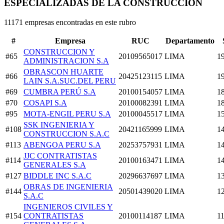
ESPECIALIZADAS DE LA CONSTRUCCIÓN
11171 empresas encontradas en este rubro
#
Empresa
RUC
Departamento
CONSTRUCCION Y
#65
20109565017
LIMA
1
ADMINISTRACION S.A
OBRASCON HUARTE
#66
20425123115
LIMA
1
LAIN S.A.SUC.DEL PERU
#69
CUMBRA PERÚ S.A
20100154057
LIMA
1
#70
COSAPI S.A
20100082391
LIMA
1
#95
MOTA-ENGIL PERU S.A
20100045517
LIMA
1
SSK INGENIERIA Y
#108
20421165999
LIMA
1
CONSTRUCCION S.A.C
#113
ABENGOA PERU S.A
20253757931
LIMA
1
JJC CONTRATISTAS
#114
20100163471
LIMA
1
GENERALES S.A
#127
BIDDLE INC S.A.C
20296637697
LIMA
1
OBRAS DE INGENIERIA
#144
20501439020
LIMA
1
S.A.C
INGENIEROS CIVILES Y
#154
CONTRATISTAS
20100114187
LIMA
1