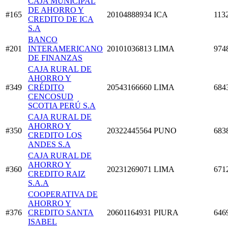
CAJA MUNICIPAL
DE AHORRO Y
#165
20104888934
ICA
113
CREDITO DE ICA
S.A
BANCO
#201
INTERAMERICANO
20101036813
LIMA
974
DE FINANZAS
CAJA RURAL DE
AHORRO Y
#349
CRÉDITO
20543166660
LIMA
684
CENCOSUD
SCOTIA PERÚ S.A
CAJA RURAL DE
AHORRO Y
#350
20322445564
PUNO
683
CREDITO LOS
ANDES S.A
CAJA RURAL DE
AHORRO Y
#360
20231269071
LIMA
671
CREDITO RAIZ
S.A.A
COOPERATIVA DE
AHORRO Y
#376
CREDITO SANTA
20601164931
PIURA
646
ISABEL