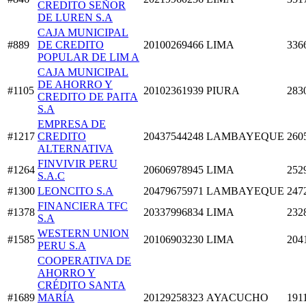
CREDITO SEÑOR
DE LUREN S.A
CAJA MUNICIPAL
#889
DE CREDITO
20100269466
LIMA
336
POPULAR DE LIM A
CAJA MUNICIPAL
DE AHORRO Y
#1105
20102361939
PIURA
283
CREDITO DE PAITA
S.A
EMPRESA DE
#1217
CREDITO
20437544248
LAMBAYEQUE
260
ALTERNATIVA
FINVIVIR PERU
#1264
20606978945
LIMA
252
S.A.C
#1300
LEONCITO S.A
20479675971
LAMBAYEQUE
247
FINANCIERA TFC
#1378
20337996834
LIMA
232
S.A
WESTERN UNION
#1585
20106903230
LIMA
204
PERU S.A
COOPERATIVA DE
AHORRO Y
CRÉDITO SANTA
#1689
MARÍA
20129258323
AYACUCHO
191