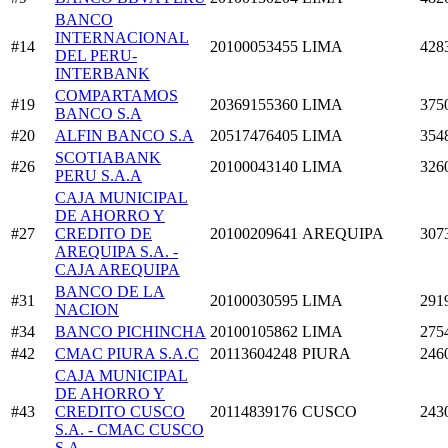
BANCO
INTERNACIONAL
#14
20100053455
LIMA
428
DEL PERU-
INTERBANK
COMPARTAMOS
#19
20369155360
LIMA
375
BANCO S.A
#20
ALFIN BANCO S.A
20517476405
LIMA
354
SCOTIABANK
#26
20100043140
LIMA
326
PERU S.A.A
CAJA MUNICIPAL
DE AHORRO Y
#27
CREDITO DE
20100209641
AREQUIPA
307
AREQUIPA S.A. -
CAJA AREQUIPA
BANCO DE LA
#31
20100030595
LIMA
291
NACION
#34
BANCO PICHINCHA
20100105862
LIMA
275
#42
CMAC PIURA S.A.C
20113604248
PIURA
246
CAJA MUNICIPAL
DE AHORRO Y
#43
CREDITO CUSCO
20114839176
CUSCO
243
S.A. - CMAC CUSCO
S.A