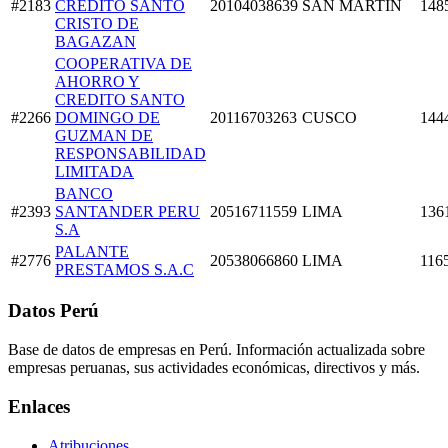
#2183
CREDITO SANTO
20104038639
SAN MARTIN
148
CRISTO DE
BAGAZAN
COOPERATIVA DE
AHORRO Y
CREDITO SANTO
#2266
DOMINGO DE
20116703263
CUSCO
144
GUZMAN DE
RESPONSABILIDAD
LIMITADA
BANCO
#2393
SANTANDER PERU
20516711559
LIMA
136
S.A
PALANTE
#2776
20538066860
LIMA
116
PRESTAMOS S.A.C
Datos Perú
Base de datos de empresas en Perú. Información actualizada sobre
empresas peruanas, sus actividades económicas, directivos y más.
Enlaces
Atribuciones