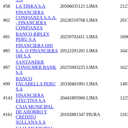
#58
LA TINKA S.A
20506035121
LIMA
212
FINANCIERA
CONFIANZA S.A.A.
#62
20228319768
LIMA
201
- FINANCIERA
CONFIANZA
BANCO RIPLEY
#81
20259702411
LIMA
169
PERU S.A
FINANCIERA OH!
#85
S.A. O FINANCIERA
20522291201
LIMA
164
OH S.A
SANTANDER
#87
CONSUMER BANK
20255993225
LIMA
162
S.A
BANCO
#99
FALABELLA PERU
20330401991
LIMA
149
S.A
FINANCIERA
#143
20441805960
LIMA
122
EFECTIVA S.A
CAJA MUNICIPAL
DE AHORRO Y
#161
20102881347
PIURA
116
CREDITO
SULLANA S.A