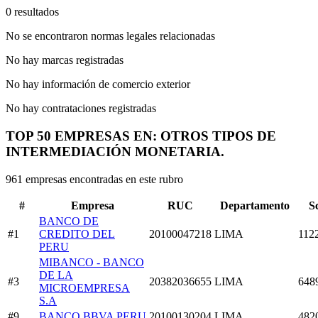
0 resultados
No se encontraron normas legales relacionadas
No hay marcas registradas
No hay información de comercio exterior
No hay contrataciones registradas
TOP 50 EMPRESAS EN: OTROS TIPOS DE
INTERMEDIACIÓN MONETARIA.
961 empresas encontradas en este rubro
#
Empresa
RUC
Departamento
S
BANCO DE
#1
CREDITO DEL
20100047218
LIMA
112
PERU
MIBANCO - BANCO
DE LA
#3
20382036655
LIMA
648
MICROEMPRESA
S.A
#9
BANCO BBVA PERU
20100130204
LIMA
482