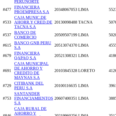
PERUNORTE
FINANCIERA
#477
20348067053
LIMA
552
PROEMPRESA S.A
CAJA MUNIC.DE
#533
AHORR.Y CRED.DE
20130098488
TACNA
507
TACNA S.A
BANCO DE
#537
20509507199
LIMA
502
COMERCIO
BANCO GNB PERU
#615
20513074370
LIMA
455
S.A
FINANCIERA
#679
20521308321
LIMA
418
QAPAQ S.A
CAJA MUNICIPAL
DE AHORRO Y
#691
20103845328
LORETO
412
CREDITO DE
MAYNAS S.A
CITIBANK DEL
#729
20100116635
LIMA
396
PERU S.A
SANTANDER
#753
FINANCIAMIENTOS
20607400351
LIMA
388
S.A
CAJA RURAL DE
AHORRO Y
#846
20219960256
LIMA
351