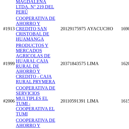
MAGDALENA
LTDA. N° 219 DEL
PERÚ
COOPERATIVA DE
AHORRO Y
#1913
CREDITO SAN
20129175975
AYACUCHO
169
CRISTOBAL DE
HUAMANGA
PRODUCTOS Y
MERCADOS
AGRICOLAS DE
HUARAL CAJA
#1999
20371843575
LIMA
162
RURAL DE
AHORRO Y
CREDITO - CAJA
RURAL PRYMERA
COOPERATIVA DE
SERVICIOS
MULTIPLES EL
#2006
20110591391
LIMA
161
TUMI -
COOPERATIVA EL
TUMI
COOPERATIVA DE
AHORRO Y