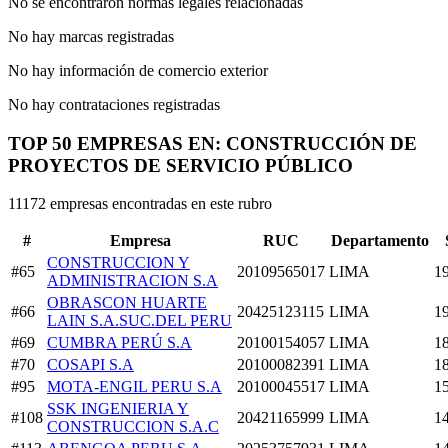
No se encontraron normas legales relacionadas
No hay marcas registradas
No hay información de comercio exterior
No hay contrataciones registradas
TOP 50 EMPRESAS EN: CONSTRUCCIÓN DE
PROYECTOS DE SERVICIO PÚBLICO
11172 empresas encontradas en este rubro
#
Empresa
RUC
Departamento
CONSTRUCCION Y
#65
20109565017
LIMA
1
ADMINISTRACION S.A
OBRASCON HUARTE
#66
20425123115
LIMA
1
LAIN S.A.SUC.DEL PERU
#69
CUMBRA PERÚ S.A
20100154057
LIMA
1
#70
COSAPI S.A
20100082391
LIMA
1
#95
MOTA-ENGIL PERU S.A
20100045517
LIMA
1
SSK INGENIERIA Y
#108
20421165999
LIMA
1
CONSTRUCCION S.A.C