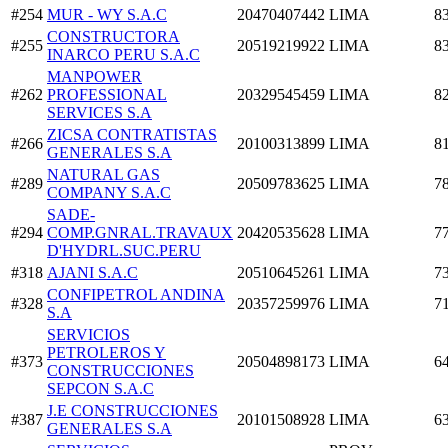
#254
MUR - WY S.A.C
20470407442
LIMA
8
CONSTRUCTORA
#255
20519219922
LIMA
8
INARCO PERU S.A.C
MANPOWER
#262
PROFESSIONAL
20329545459
LIMA
8
SERVICES S.A
ZICSA CONTRATISTAS
#266
20100313899
LIMA
8
GENERALES S.A
NATURAL GAS
#289
20509783625
LIMA
7
COMPANY S.A.C
SADE-
#294
COMP.GNRAL.TRAVAUX
20420535628
LIMA
7
D'HYDRL.SUC.PERU
#318
AJANI S.A.C
20510645261
LIMA
7
CONFIPETROL ANDINA
#328
20357259976
LIMA
7
S.A
SERVICIOS
PETROLEROS Y
#373
20504898173
LIMA
6
CONSTRUCCIONES
SEPCON S.A.C
J.E CONSTRUCCIONES
#387
20101508928
LIMA
6
GENERALES S.A