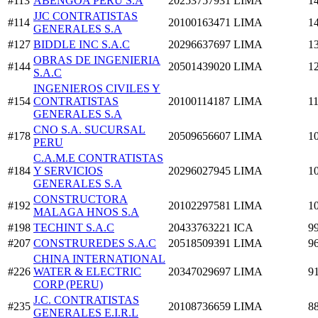
#113
ABENGOA PERU S.A
20253757931
LIMA
1
JJC CONTRATISTAS
#114
20100163471
LIMA
1
GENERALES S.A
#127
BIDDLE INC S.A.C
20296637697
LIMA
1
OBRAS DE INGENIERIA
#144
20501439020
LIMA
1
S.A.C
INGENIEROS CIVILES Y
#154
CONTRATISTAS
20100114187
LIMA
1
GENERALES S.A
CNO S.A. SUCURSAL
#178
20509656607
LIMA
1
PERU
C.A.M.E CONTRATISTAS
#184
Y SERVICIOS
20296027945
LIMA
1
GENERALES S.A
CONSTRUCTORA
#192
20102297581
LIMA
1
MALAGA HNOS S.A
#198
TECHINT S.A.C
20433763221
ICA
9
#207
CONSTRUREDES S.A.C
20518509391
LIMA
9
CHINA INTERNATIONAL
#226
WATER & ELECTRIC
20347029697
LIMA
9
CORP (PERU)
J.C. CONTRATISTAS
#235
20108736659
LIMA
8
GENERALES E.I.R.L