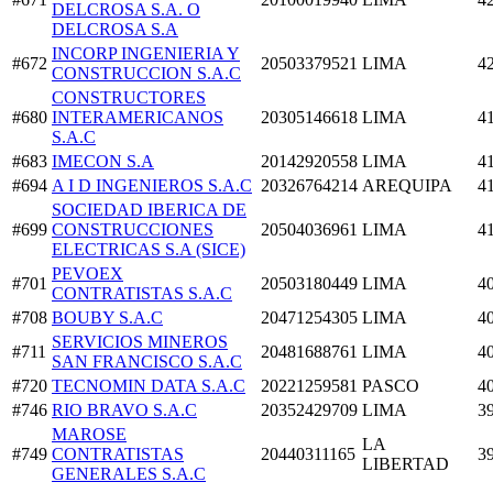
DELCROSA S.A. O
DELCROSA S.A
INCORP INGENIERIA Y
#672
20503379521
LIMA
4
CONSTRUCCION S.A.C
CONSTRUCTORES
#680
INTERAMERICANOS
20305146618
LIMA
4
S.A.C
#683
IMECON S.A
20142920558
LIMA
4
#694
A I D INGENIEROS S.A.C
20326764214
AREQUIPA
4
SOCIEDAD IBERICA DE
#699
CONSTRUCCIONES
20504036961
LIMA
4
ELECTRICAS S.A (SICE)
PEVOEX
#701
20503180449
LIMA
4
CONTRATISTAS S.A.C
#708
BOUBY S.A.C
20471254305
LIMA
4
SERVICIOS MINEROS
#711
20481688761
LIMA
4
SAN FRANCISCO S.A.C
#720
TECNOMIN DATA S.A.C
20221259581
PASCO
4
#746
RIO BRAVO S.A.C
20352429709
LIMA
3
MAROSE
LA
#749
CONTRATISTAS
20440311165
3
LIBERTAD
GENERALES S.A.C