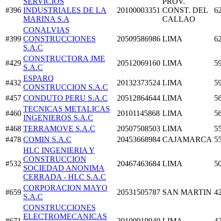
SERVICIOS
PROV.
#396
INDUSTRIALES DE LA
20100003351
CONST. DEL
6
MARINA S.A
CALLAO
CONALVIAS
#399
CONSTRUCCIONES
20509586986
LIMA
6
S.A.C
CONSTRUCTORA JME
#429
20512069160
LIMA
5
S.A.C
ESPARQ
#432
20132373524
LIMA
5
CONSTRUCCION S.A.C
#457
CONDUTO PERU S.A.C
20512864644
LIMA
5
TECNICAS METALICAS
#460
20101145868
LIMA
5
INGENIEROS S.A.C
#468
TERRAMOVE S.A.C
20507508503
LIMA
5
#478
COMIN S.A.C
20453668984
CAJAMARCA
5
HLC INGENIERIA Y
CONSTRUCCION
#532
20467463684
LIMA
5
SOCIEDAD ANONIMA
CERRADA - HLC S.A.C
CORPORACION MAYO
#659
20531505787
SAN MARTIN
4
S.A.C
CONSTRUCCIONES
ELECTROMECANICAS
#671
20100019940
LIMA
4