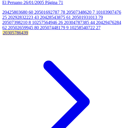
El Peruano
26/01/2005
Página 71
20425803680 60 20501692787 78 20507348620 7 10103907476
25 20292832223 43 20428543875 61 20501931013 79
20507398210 8 10257564946 26 20304787385 44 20429476284
62 20502659945 80 20507448179 9 10258540722 27
20305786439