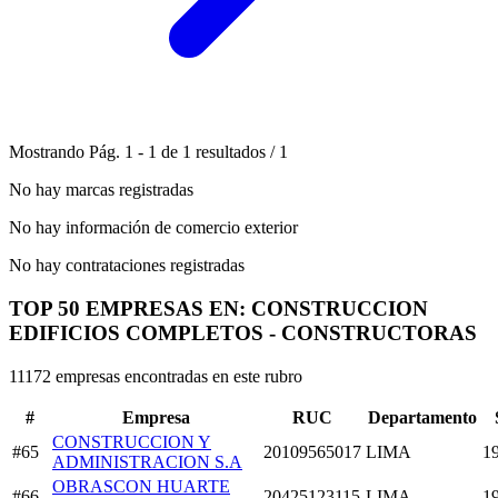
Mostrando
Pág.
1
-
1
de
1
resultados
/
1
No hay marcas registradas
No hay información de comercio exterior
No hay contrataciones registradas
TOP 50 EMPRESAS EN: CONSTRUCCION
EDIFICIOS COMPLETOS - CONSTRUCTORAS
11172 empresas encontradas en este rubro
#
Empresa
RUC
Departamento
CONSTRUCCION Y
#65
20109565017
LIMA
1
ADMINISTRACION S.A
OBRASCON HUARTE
#66
20425123115
LIMA
1