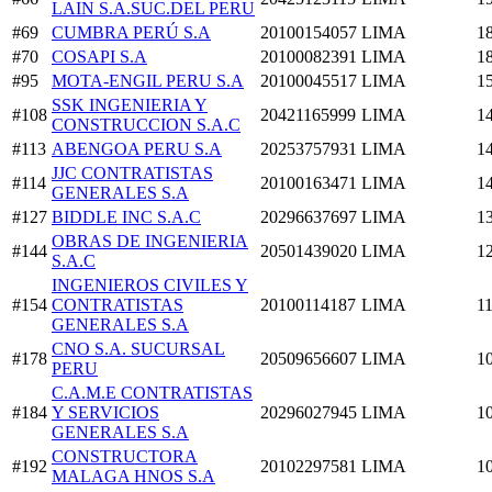
LAIN S.A.SUC.DEL PERU
#69
CUMBRA PERÚ S.A
20100154057
LIMA
1
#70
COSAPI S.A
20100082391
LIMA
1
#95
MOTA-ENGIL PERU S.A
20100045517
LIMA
1
SSK INGENIERIA Y
#108
20421165999
LIMA
1
CONSTRUCCION S.A.C
#113
ABENGOA PERU S.A
20253757931
LIMA
1
JJC CONTRATISTAS
#114
20100163471
LIMA
1
GENERALES S.A
#127
BIDDLE INC S.A.C
20296637697
LIMA
1
OBRAS DE INGENIERIA
#144
20501439020
LIMA
1
S.A.C
INGENIEROS CIVILES Y
#154
CONTRATISTAS
20100114187
LIMA
1
GENERALES S.A
CNO S.A. SUCURSAL
#178
20509656607
LIMA
1
PERU
C.A.M.E CONTRATISTAS
#184
Y SERVICIOS
20296027945
LIMA
1
GENERALES S.A
CONSTRUCTORA
#192
20102297581
LIMA
1
MALAGA HNOS S.A