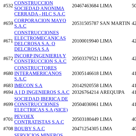
CONSTRUCCION
#532
20467463684
LIMA
5
SOCIEDAD ANONIMA
CERRADA - HLC S.A.C
CORPORACION MAYO
#659
20531505787
SAN MARTIN
4
S.A.C
CONSTRUCCIONES
ELECTROMECANICAS
#671
20100019940
LIMA
4
DELCROSA S.A. O
DELCROSA S.A
INCORP INGENIERIA Y
#672
20503379521
LIMA
4
CONSTRUCCION S.A.C
CONSTRUCTORES
#680
INTERAMERICANOS
20305146618
LIMA
4
S.A.C
#683
IMECON S.A
20142920558
LIMA
4
#694
A I D INGENIEROS S.A.C
20326764214
AREQUIPA
4
SOCIEDAD IBERICA DE
#699
CONSTRUCCIONES
20504036961
LIMA
4
ELECTRICAS S.A (SICE)
PEVOEX
#701
20503180449
LIMA
4
CONTRATISTAS S.A.C
#708
BOUBY S.A.C
20471254305
LIMA
4
SERVICIOS MINEROS