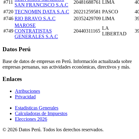
#711
20481688761
LIMA
4
SAN FRANCISCO S.A.C
#720
TECNOMIN DATA S.A.C
20221259581
PASCO
4
#746
RIO BRAVO S.A.C
20352429709
LIMA
3
MAROSE
LA
#749
CONTRATISTAS
20440311165
3
LIBERTAD
GENERALES S.A.C
Datos Perú
Base de datos de empresas en Perú. Información actualizada sobre
empresas peruanas, sus actividades económicas, directivos y más.
Enlaces
Atribuciones
Privacidad
Estadisticas Generales
Calculadoras de Impuestos
Elecciones 2026
© 2026 Datos Perú. Todos los derechos reservados.