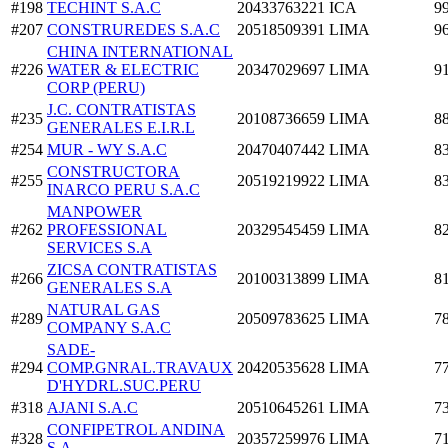
#198
TECHINT S.A.C
20433763221
ICA
9
#207
CONSTRUREDES S.A.C
20518509391
LIMA
9
CHINA INTERNATIONAL
#226
WATER & ELECTRIC
20347029697
LIMA
9
CORP (PERU)
J.C. CONTRATISTAS
#235
20108736659
LIMA
8
GENERALES E.I.R.L
#254
MUR - WY S.A.C
20470407442
LIMA
8
CONSTRUCTORA
#255
20519219922
LIMA
8
INARCO PERU S.A.C
MANPOWER
#262
PROFESSIONAL
20329545459
LIMA
8
SERVICES S.A
ZICSA CONTRATISTAS
#266
20100313899
LIMA
8
GENERALES S.A
NATURAL GAS
#289
20509783625
LIMA
7
COMPANY S.A.C
SADE-
#294
COMP.GNRAL.TRAVAUX
20420535628
LIMA
7
D'HYDRL.SUC.PERU
#318
AJANI S.A.C
20510645261
LIMA
7
CONFIPETROL ANDINA
#328
20357259976
LIMA
7
S.A