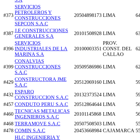
SERVICIOS
PETROLEROS Y
#373
20504898173
LIMA
6
CONSTRUCCIONES
SEPCON S.A.C
J.E CONSTRUCCIONES
#387
20101508928
LIMA
6
GENERALES S.A
SERVICIOS
PROV.
#396
INDUSTRIALES DE LA
20100003351
CONST. DEL
6
MARINA S.A
CALLAO
CONALVIAS
#399
CONSTRUCCIONES
20509586986
LIMA
6
S.A.C
CONSTRUCTORA JME
#429
20512069160
LIMA
5
S.A.C
ESPARQ
#432
20132373524
LIMA
5
CONSTRUCCION S.A.C
#457
CONDUTO PERU S.A.C
20512864644
LIMA
5
TECNICAS METALICAS
#460
20101145868
LIMA
5
INGENIEROS S.A.C
#468
TERRAMOVE S.A.C
20507508503
LIMA
5
#478
COMIN S.A.C
20453668984
CAJAMARCA
5
HLC INGENIERIA Y