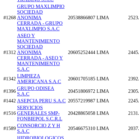
GRUPO MAXLIMPIO
SOCIEDAD
#1268
ANONIMA
20538866807
LIMA
2523
CERRADA - GRUPO
MAXLIMPIO S.A.C
ASEO Y
MANTENIMIENTO
SOCIEDAD
#1312
ANONIMA
20605252444
LIMA
2445
CERRADA - ASEO Y
MANTENIMIENTO
S.A.C
LIMPIEZA
#1342
20601705185
LIMA
2392
AMERICANA S.A.C
GRUPO ODISEA
#1396
20451806972
LIMA
2305
S.A.C
#1442
ASEPCIA PERU S.A.C
20557219987
LIMA
2245
SERVICIOS
#1516
GENERALES SMP-
20428865058
LIMA
2131
FONBIEPOL S.C.R.L
CONSORCIO Z Y H
#1589
20546675310
LIMA
2037
S.A.C
HIDROBIOLOGICOS