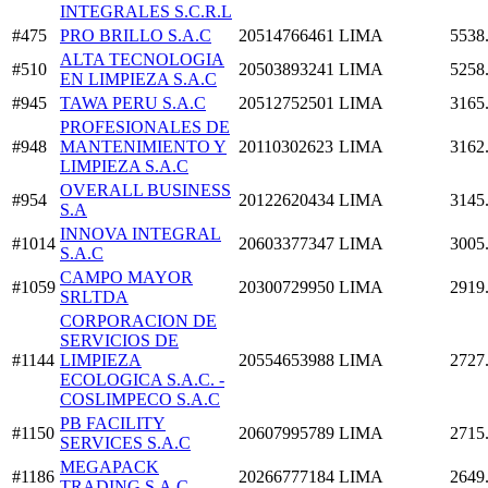
INTEGRALES S.C.R.L
#475
PRO BRILLO S.A.C
20514766461
LIMA
5538
ALTA TECNOLOGIA
#510
20503893241
LIMA
5258
EN LIMPIEZA S.A.C
#945
TAWA PERU S.A.C
20512752501
LIMA
3165
PROFESIONALES DE
#948
MANTENIMIENTO Y
20110302623
LIMA
3162
LIMPIEZA S.A.C
OVERALL BUSINESS
#954
20122620434
LIMA
3145
S.A
INNOVA INTEGRAL
#1014
20603377347
LIMA
3005
S.A.C
CAMPO MAYOR
#1059
20300729950
LIMA
2919
SRLTDA
CORPORACION DE
SERVICIOS DE
#1144
LIMPIEZA
20554653988
LIMA
2727
ECOLOGICA S.A.C. -
COSLIMPECO S.A.C
PB FACILITY
#1150
20607995789
LIMA
2715
SERVICES S.A.C
MEGAPACK
#1186
20266777184
LIMA
2649
TRADING S.A.C