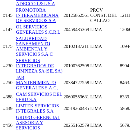
ADECCO I & L S.A
PROMOTORA
PROV.
#145
INTERAMERICANA
20125862561
CONST. DEL
1211
DE SERVICIOS S.A
CALLAO
OL SERVICIOS
#147
20459485369
LIMA
1206
GENERALES S.C.R.L
SALUBRIDAD
SANEAMIENTO
#175
20102187211
LIMA
1094
AMBIENTAL Y
SERVICIOS S.A.C
SERVICIOS
#230
INTEGRADOS DE
20100362598
LIMA
8994
LIMPIEZA SA (SIL SA)
JAB
#250
MANTENIMIENTO
20384727558
LIMA
8463
GENERALES S.A.C,
CAM SERVICIOS DEL
#388
20600559681
LIMA
6339
PERU S.A
LIMTEK SERVICIOS
#439
20519260485
LIMA
5868
INTEGRALES S.A
GRUPO GERENCIAL
ASESORIA Y
#456
20255162579
LIMA
5679
SERVICIOS