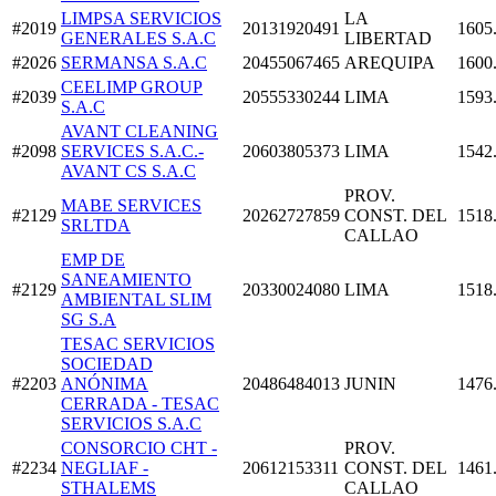
LIMPSA SERVICIOS
LA
#2019
20131920491
1605
GENERALES S.A.C
LIBERTAD
#2026
SERMANSA S.A.C
20455067465
AREQUIPA
1600
CEELIMP GROUP
#2039
20555330244
LIMA
1593
S.A.C
AVANT CLEANING
#2098
SERVICES S.A.C.-
20603805373
LIMA
1542
AVANT CS S.A.C
PROV.
MABE SERVICES
#2129
20262727859
CONST. DEL
1518
SRLTDA
CALLAO
EMP DE
SANEAMIENTO
#2129
20330024080
LIMA
1518
AMBIENTAL SLIM
SG S.A
TESAC SERVICIOS
SOCIEDAD
#2203
ANÓNIMA
20486484013
JUNIN
1476
CERRADA - TESAC
SERVICIOS S.A.C
CONSORCIO CHT -
PROV.
#2234
NEGLIAF -
20612153311
CONST. DEL
1461
STHALEMS
CALLAO