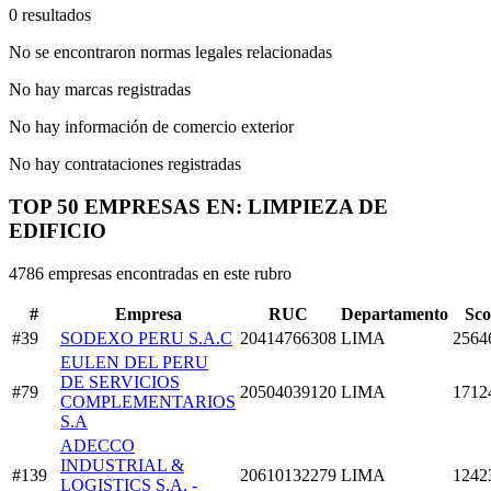
0 resultados
No se encontraron normas legales relacionadas
No hay marcas registradas
No hay información de comercio exterior
No hay contrataciones registradas
TOP 50 EMPRESAS EN: LIMPIEZA DE
EDIFICIO
4786 empresas encontradas en este rubro
#
Empresa
RUC
Departamento
Sco
#39
SODEXO PERU S.A.C
20414766308
LIMA
2564
EULEN DEL PERU
DE SERVICIOS
#79
20504039120
LIMA
1712
COMPLEMENTARIOS
S.A
ADECCO
INDUSTRIAL &
#139
20610132279
LIMA
1242
LOGISTICS S.A. -