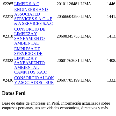
#2265
LIMPIE S.A.C
20101126481
LIMA
1446
ENGINEERS AND
ASSOCIATED
#2272
20566604290
LIMA
1441
SERVICES S.A.C. - E
& A SERVICES S.A.C
CONSORCIO DE
LIMPIEZA Y
#2318
20608345753
LIMA
1413
SANEAMIENTO
AMBIENTAL
EMPRESA DE
SERVICIOS DE
LIMPIEZA Y
#2322
20601763631
LIMA
1408
SANEAMIENTO
AMBIENTAL
CAMPITOS S.A.C
CONSORCIO ALLOK
#2436
20607785199
LIMA
1332
Y ASOCIADOS - SUR
Datos Perú
Base de datos de empresas en Perú. Información actualizada sobre
empresas peruanas, sus actividades económicas, directivos y más.