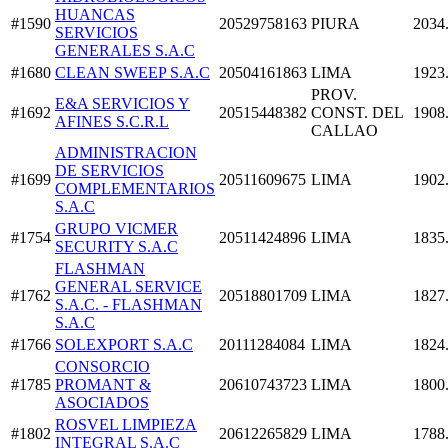
HUANCAS
#1590
20529758163
PIURA
2034
SERVICIOS
GENERALES S.A.C
#1680
CLEAN SWEEP S.A.C
20504161863
LIMA
1923
PROV.
E&A SERVICIOS Y
#1692
20515448382
CONST. DEL
1908
AFINES S.C.R.L
CALLAO
ADMINISTRACION
DE SERVICIOS
#1699
20511609675
LIMA
1902
COMPLEMENTARIOS
S.A.C
GRUPO VICMER
#1754
20511424896
LIMA
1835
SECURITY S.A.C
FLASHMAN
GENERAL SERVICE
#1762
20518801709
LIMA
1827
S.A.C. - FLASHMAN
S.A.C
#1766
SOLEXPORT S.A.C
20111284084
LIMA
1824
CONSORCIO
#1785
PROMANT &
20610743723
LIMA
1800
ASOCIADOS
ROSVEL LIMPIEZA
#1802
20612265829
LIMA
1788
INTEGRAL S.A.C