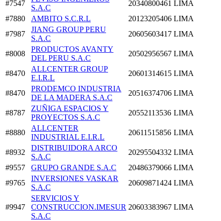
#7547
20340800461
LIMA
S.A.C
#7880
AMBITO S.C.R.L
20123205406
LIMA
JIANG GROUP PERU
#7987
20605603417
LIMA
S.A.C
PRODUCTOS AVANTY
#8008
20502956567
LIMA
DEL PERU S.A.C
ALLCENTER GROUP
#8470
20601314615
LIMA
E.I.R.L
PRODEMCO INDUSTRIA
#8470
20516374706
LIMA
DE LA MADERA S.A.C
ZUÑIGA ESPACIOS Y
#8787
20552113536
LIMA
PROYECTOS S.A.C
ALLCENTER
#8880
20611515856
LIMA
INDUSTRIAL E.I.R.L
DISTRIBUIDORA ARCO
#8932
20295504332
LIMA
S.A.C
#9557
GRUPO GRANDE S.A.C
20486379066
LIMA
INVERSIONES VASKAR
#9765
20609871424
LIMA
S.A.C
SERVICIOS Y
#9947
CONSTRUCCION.IMESUR
20603383967
LIMA
S.A.C