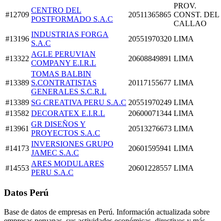
PROV.
CENTRO DEL
#12709
20511365865
CONST. DEL
POSTFORMADO S.A.C
CALLAO
INDUSTRIAS FORGA
#13196
20551970320
LIMA
S.A.C
AGLE PERUVIAN
#13322
20608849891
LIMA
COMPANY E.I.R.L
TOMAS BALBIN
#13389
S.CONTRATISTAS
20117155677
LIMA
GENERALES S.C.R.L
#13389
SG CREATIVA PERU S.A.C
20551970249
LIMA
#13582
DECORATEX E.I.R.L
20600071344
LIMA
GR DISEÑOS Y
#13961
20513276673
LIMA
PROYECTOS S.A.C
INVERSIONES GRUPO
#14173
20601595941
LIMA
JAMEC S.A.C
ARES MODULARES
#14553
20601228557
LIMA
PERU S.A.C
Datos Perú
Base de datos de empresas en Perú. Información actualizada sobre
empresas peruanas, sus actividades económicas, directivos y más.