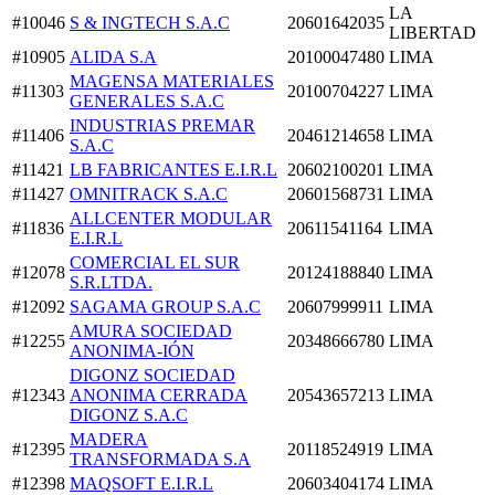
LA
#10046
S & INGTECH S.A.C
20601642035
LIBERTAD
#10905
ALIDA S.A
20100047480
LIMA
MAGENSA MATERIALES
#11303
20100704227
LIMA
GENERALES S.A.C
INDUSTRIAS PREMAR
#11406
20461214658
LIMA
S.A.C
#11421
LB FABRICANTES E.I.R.L
20602100201
LIMA
#11427
OMNITRACK S.A.C
20601568731
LIMA
ALLCENTER MODULAR
#11836
20611541164
LIMA
E.I.R.L
COMERCIAL EL SUR
#12078
20124188840
LIMA
S.R.LTDA.
#12092
SAGAMA GROUP S.A.C
20607999911
LIMA
AMURA SOCIEDAD
#12255
20348666780
LIMA
ANONIMA-IÓN
DIGONZ SOCIEDAD
#12343
ANONIMA CERRADA
20543657213
LIMA
DIGONZ S.A.C
MADERA
#12395
20118524919
LIMA
TRANSFORMADA S.A
#12398
MAQSOFT E.I.R.L
20603404174
LIMA