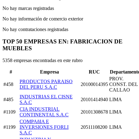
No hay marcas registradas
No hay información de comercio exterior
No hay contrataciones registradas
TOP 50 EMPRESAS EN: FABRICACION DE
MUEBLES
5358 empresas encontradas en este rubro
#
Empresa
RUC
Departament
PROV.
PRODUCTOS PARAISO
#458
20100014395
CONST. DEL
DEL PERU S.A.C
CALLAO
INDUSTRIAS EL CISNE
#485
20101414940
LIMA
S.A.C
CIA INDUSTRIAL
#1109
20101308678
LIMA
CONTINENTAL S.A.C
COMPAñIA E
#1199
INVERSIONES FORLI
20511108200
LIMA
S.A.C