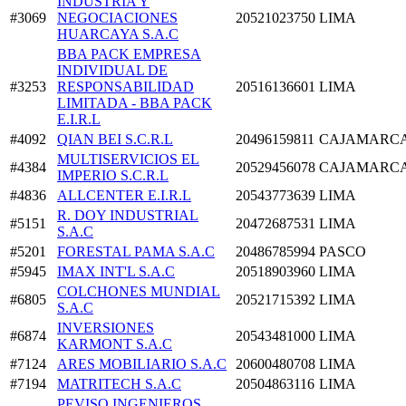
INDUSTRIA Y
#3069
NEGOCIACIONES
20521023750
LIMA
HUARCAYA S.A.C
BBA PACK EMPRESA
INDIVIDUAL DE
#3253
RESPONSABILIDAD
20516136601
LIMA
LIMITADA - BBA PACK
E.I.R.L
#4092
QIAN BEI S.C.R.L
20496159811
CAJAMARC
MULTISERVICIOS EL
#4384
20529456078
CAJAMARC
IMPERIO S.C.R.L
#4836
ALLCENTER E.I.R.L
20543773639
LIMA
R. DOY INDUSTRIAL
#5151
20472687531
LIMA
S.A.C
#5201
FORESTAL PAMA S.A.C
20486785994
PASCO
#5945
IMAX INT'L S.A.C
20518903960
LIMA
COLCHONES MUNDIAL
#6805
20521715392
LIMA
S.A.C
INVERSIONES
#6874
20543481000
LIMA
KARMONT S.A.C
#7124
ARES MOBILIARIO S.A.C
20600480708
LIMA
#7194
MATRITECH S.A.C
20504863116
LIMA
PEVISO INGENIEROS