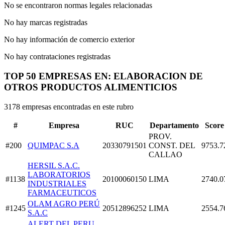
No se encontraron normas legales relacionadas
No hay marcas registradas
No hay información de comercio exterior
No hay contrataciones registradas
TOP 50 EMPRESAS EN: ELABORACION DE
OTROS PRODUCTOS ALIMENTICIOS
3178 empresas encontradas en este rubro
#
Empresa
RUC
Departamento
Score
PROV.
#200
QUIMPAC S.A
20330791501
CONST. DEL
9753.7
CALLAO
HERSIL S.A.C.
LABORATORIOS
#1138
20100060150
LIMA
2740.0
INDUSTRIALES
FARMACEUTICOS
OLAM AGRO PERÚ
#1245
20512896252
LIMA
2554.7
S.A.C
ALERT DEL PERU