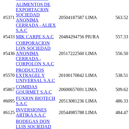
ALIMENTOS DE
EXPORTACION
SOCIEDAD
#5371
20504187587
LIMA
563.52
ANONIMA
CERRADA - ALIEX
S.A.C
#5433
MIK CARPE S.A.C
20484294756
PIURA
557.33
CORPORACION
LON SOCIEDAD
#5436
ANONIMA
20517222560
LIMA
556.50
CERRADA -
CORPOLON S.A.C
PRODUCTOS
#5570
EXTRAGEL Y
20100170842
LIMA
538.51
UNIVERSAL S.A.C
COMIDAS
#5867
20600657691
LIMA
509.62
GOURMET S.A.C
FUXION BIOTECH
#6095
20513081236
LIMA
486.33
S.A.C
INVERSIONES
#6125
20544985788
LIMA
484.47
ARTIKA S.A.C
BODEGAS DON
LUIS SOCIEDAD