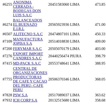
ANONIMA
#6255
20451583060
LIMA
473.85
CERRADA -
BODEGAS DON
LUIS S.A.C
BALANCEADOS
#6274
EL BUENAZO
20565923936
LIMA
471.00
E.I.R.L
#6507
ALITECNO S.A.C
20474807101
LIMA
450.33
MANUFACTURA
#7109
20514018830
LIMA
409.00
JOPISA S.A
#7200
FERYMAR S.A.C
20505070179
LIMA
403.00
EXPORT IMPORT
#7276
20440256474
PIURA
398.79
CANDRES S.A.C
#7415
MD-PACK S.A.C
20553748641
LIMA
388.95
CENTRAL DE
ORGANIZACIONES
PRODUCTORAS
#7755
20506370346
LIMA
368.05
DE CAFE Y CACAO
DEL PERU- CAFE
PERU
#7828
PSW S.A
20517089037
LIMA
363.62
#7932
ICH CORP S.A
20132515680
LIMA
358.68