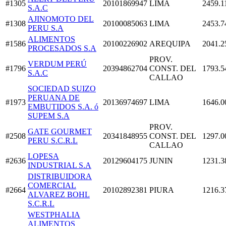
#1305
20101869947
LIMA
2459.1
S.A.C
AJINOMOTO DEL
#1308
20100085063
LIMA
2453.7
PERU S.A
ALIMENTOS
#1586
20100226902
AREQUIPA
2041.2
PROCESADOS S.A
PROV.
VERDUM PERÚ
#1796
20394862704
CONST. DEL
1793.5
S.A.C
CALLAO
SOCIEDAD SUIZO
PERUANA DE
#1973
20136974697
LIMA
1646.0
EMBUTIDOS S.A. ó
SUPEM S.A
PROV.
GATE GOURMET
#2508
20341848955
CONST. DEL
1297.0
PERU S.C.R.L
CALLAO
LOPESA
#2636
20129604175
JUNIN
1231.3
INDUSTRIAL S.A
DISTRIBUIDORA
COMERCIAL
#2664
20102892381
PIURA
1216.3
ALVAREZ BOHL
S.C.R.L
WESTPHALIA
ALIMENTOS