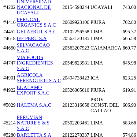
UNIVERSIDAD
#4202
NACIONAL DE
20154598244
UCAYALI
743.00
UCAYALI
PERUCAL
#4416
20609923106
PIURA
702.80
ORGANICS S.A.C
#4452
GELAFRUT S.A.C
20102256558
LIMA
695.37
#4618
IFF PERU S.A
20563120135
LIMA
665.58
SELVACACAO
#4650
20563207923
CAJAMARCA
660.77
S.A.C
VIA FOODS
#4747
INGREDIENTES
20549623981
LIMA
645.98
S.A.C
AGRICOLA
#4901
20494738423
ICA
623.25
SERENGUETI S.A.C
EL ALAMO
#4922
20526005610
PIURA
619.91
EXPORT S.A.C
PROV.
#5029
HALEMA S.A.C
20123316658
CONST. DEL
606.90
CALLAO
PERUVIAN
#5214
NATURE S & S
20502203461
LIMA
583.66
S.A.C
#5280
BARLETTA S.A
20122278337
LIMA
574.86