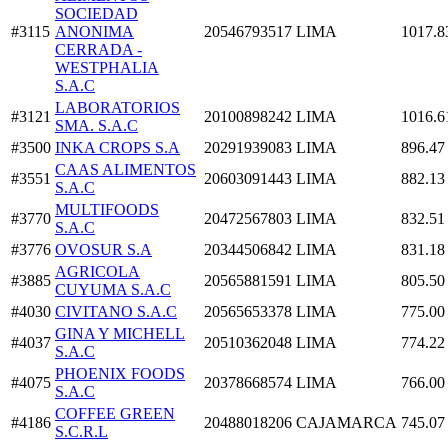
SOCIEDAD
#3115
ANONIMA
20546793517
LIMA
1017.8
CERRADA -
WESTPHALIA
S.A.C
LABORATORIOS
#3121
20100898242
LIMA
1016.6
SMA. S.A.C
#3500
INKA CROPS S.A
20291939083
LIMA
896.47
CAAS ALIMENTOS
#3551
20603091443
LIMA
882.13
S.A.C
MULTIFOODS
#3770
20472567803
LIMA
832.51
S.A.C
#3776
OVOSUR S.A
20344506842
LIMA
831.18
AGRICOLA
#3885
20565881591
LIMA
805.50
CUYUMA S.A.C
#4030
CIVITANO S.A.C
20565653378
LIMA
775.00
GINA Y MICHELL
#4037
20510362048
LIMA
774.22
S.A.C
PHOENIX FOODS
#4075
20378668574
LIMA
766.00
S.A.C
COFFEE GREEN
#4186
20488018206
CAJAMARCA
745.07
S.C.R.L