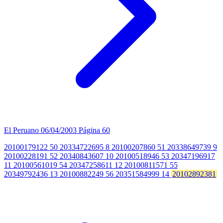
El Peruano
06/04/2003
Página 60
20100179122 50 20334722695 8 20100207860 51 20338649739 9
20100228191 52 20340843607 10 20100518946 53 20347196917
11 20100561019 54 20347258611 12 20100811571 55
20349792436 13 20100882249 56 20351584999 14
20102892381