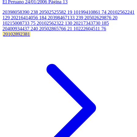
El Peruano
24/01/2006
Página 13
20398058390 238 20502525582 19 10199410861 74 20102562241
129 20216414056 184 20398467133 239 20502629876 20
10215008733 75 20102562322 130 20217343730 185
20400934437 240 20502865766 21 10222604511 76
20102892381