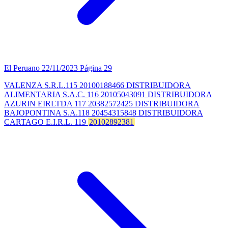
El Peruano
22/11/2023
Página 29
VALENZA S.R.L.115 20100188466 DISTRIBUIDORA
ALIMENTARIA S.A.C. 116 20105043091 DISTRIBUIDORA
AZURIN EIRLTDA 117 20382572425 DISTRIBUIDORA
BAJOPONTINA S.A.118 20454315848 DISTRIBUIDORA
CARTAGO E.I.R.L. 119
20102892381