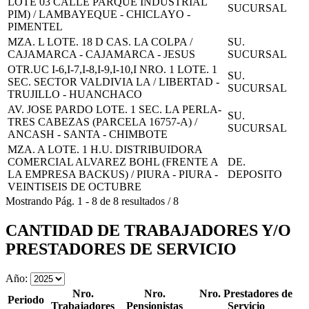
LOTE 03 CALLE PARQUE INDUSTRIAL
SUCURSAL
PIM) / LAMBAYEQUE - CHICLAYO -
PIMENTEL
MZA. L LOTE. 18 D CAS. LA COLPA /
SU.
CAJAMARCA - CAJAMARCA - JESUS
SUCURSAL
OTR.UC I-6,I-7,I-8,I-9,I-10,I NRO. 1 LOTE. 1
SU.
SEC. SECTOR VALDIVIA LA / LIBERTAD -
SUCURSAL
TRUJILLO - HUANCHACO
AV. JOSE PARDO LOTE. 1 SEC. LA PERLA-
SU.
TRES CABEZAS (PARCELA 16757-A) /
SUCURSAL
ANCASH - SANTA - CHIMBOTE
MZA. A LOTE. 1 H.U. DISTRIBUIDORA
COMERCIAL ALVAREZ BOHL (FRENTE A
DE.
LA EMPRESA BACKUS) / PIURA - PIURA -
DEPOSITO
VEINTISEIS DE OCTUBRE
Mostrando
Pág.
1
-
8
de
8
resultados
/
8
CANTIDAD DE TRABAJADORES Y/O
PRESTADORES DE SERVICIO
Año:
Nro.
Nro.
Nro. Prestadores de
Periodo
Trabajadores
Pensionistas
Servicio